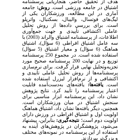
هدف از
تحقیق
حاضر،
هنجاریابی
پرسشنامه
اشتیاق
در جامعه ورزشی
است.
روش:
جامعه
آماری در این مطالعه، ورزشکاران یکی از
لیگ‌های فوتسال، والیبال، بسکتبال، واترپلو
است.
برای بررسی داده‌ها از روش تحلیل
عاملی اکتشافی تأییدی و جهت جمع‌آوری
اطلاعات، از
پرسشنامه
اشتیاق والراند (2003) با
سه عامل اشتیاق افراطی (6 سؤال)، اشتیاق
هماهنگ (6 سؤال) و معیار اشتیاق (5 سؤال)
استفاده شده است. در
مجموع 250 پرسشنامه
توزیع
و
در نهایت
200
پرسشنامه
صحیح
مورد
تجزیه‌وتحلیل
نهایی
قرار
گرفت. برای نرم‌سازی
پرسشنامه‌ها از روش تحلیل عاملی تأییدی و
اکتشافی و از نرم‌افزار لیزرل استفاده‌
شده
است.
یافته‌ها:
یافته‌های به‌دست‌آمده
قابلیت
اعتبار
پرسشنامه
را
تأیید
کرد
.
نتایج
پژوهش
نشان
داد، این پرسشنامه
ابزار
مناسبی
برای
سنجش
اشتیاق
در میان ورزشکاران است.
همچنین، دیگر
یافته‌ها
نشان
داد، اشتیاق
هماهنگ
اولویت اول
و
اشتیاق افراطی
در ورزش
دارای
اولویت
دوم است؛
نتیجه‌گیری:
بنابراین، پیشنهاد
می‌شود،
پژوهشگران
در
پژوهش‌های
آینده
به
استفاده
از
این
پرسشنامه
در
نمونه‌های مختلف
و
بزرگ‌تر
بپردازند.