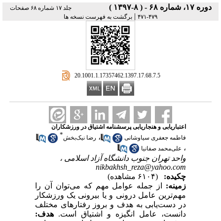
دوره ۱۷، شماره ۶۸ - ( ۸-۱۳۹۷ )
جلد ۱۷ شماره ۶۸ صفحات
|
۴۷۹-۴۷۱
برگشت به فهرست نسخه ها
‎ 20.1001.1.17357462.1397.17.68.7.5
اعتباریابی و هنجاریابی پرسشنامه اشتیاق در ورزشکاران
*
،
فاطمه جعفری سیاوشانی
رضا نیک‌بخش
،
علی‌محمد صفانیا
واحد تهران جنوب دانشگاه آزاد اسلامی ،
nikbakhsh_reza@yahoo.com
چکیده:
(۶۱۰۴ مشاهده)
زمینه:
از
جمله عوامل مهم که می‌توان آن را
مهم‌ترین عامل درونی و یا بیرونی یک ورزشکار
در دست‌یابی به هدف و بروز رفتارهای مختلف
دانست، عامل انگیزه و اشتیاق است.
هدف: