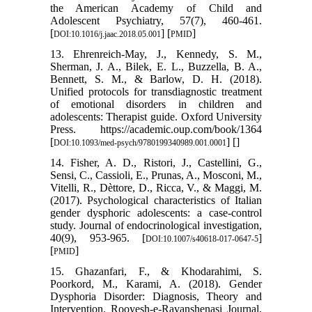
the American Academy of Child and
Adolescent Psychiatry, 57(7), 460-461.
[
] [
]
DOI:10.1016/j.jaac.2018.05.001
PMID
13. Ehrenreich-May, J., Kennedy, S. M.,
Sherman, J. A., Bilek, E. L., Buzzella, B. A.,
Bennett, S. M., & Barlow, D. H. (2018).
Unified protocols for transdiagnostic treatment
of emotional disorders in children and
adolescents: Therapist guide. Oxford University
Press. https://academic.oup.com/book/1364
[
] [
]
DOI:10.1093/med-psych/9780199340989.001.0001
14. Fisher, A. D., Ristori, J., Castellini, G.,
Sensi, C., Cassioli, E., Prunas, A., Mosconi, M.,
Vitelli, R., Dèttore, D., Ricca, V., & Maggi, M.
(2017). Psychological characteristics of Italian
gender dysphoric adolescents: a case-control
study. Journal of endocrinological investigation,
40(9), 953-965. [
]
DOI:10.1007/s40618-017-0647-5
[
]
PMID
15. Ghazanfari, F., & Khodarahimi, S.
Poorkord, M., Karami, A. (2018). Gender
Dysphoria Disorder: Diagnosis, Theory and
Intervention. Rooyesh-e-Ravanshenasi Journal,