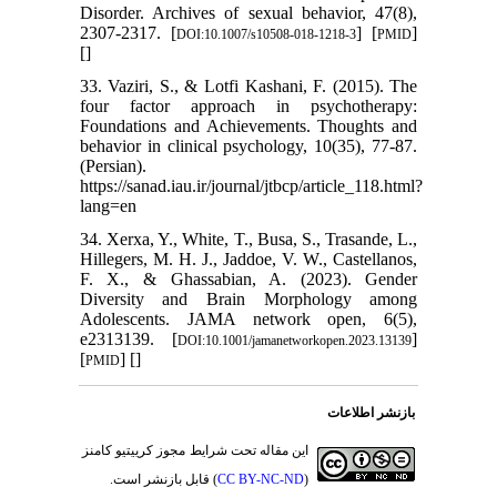
Disorder. Archives of sexual behavior, 47(8),
2307-2317. [
] [
]
DOI:10.1007/s10508-018-1218-3
PMID
[
]
33. Vaziri, S., & Lotfi Kashani, F. (2015). The
four factor approach in psychotherapy:
Foundations and Achievements. Thoughts and
behavior in clinical psychology, 10(35), 77-87.
(Persian).
https://sanad.iau.ir/journal/jtbcp/article_118.html?
lang=en
34. Xerxa, Y., White, T., Busa, S., Trasande, L.,
Hillegers, M. H. J., Jaddoe, V. W., Castellanos,
F. X., & Ghassabian, A. (2023). Gender
Diversity and Brain Morphology among
Adolescents. JAMA network open, 6(5),
e2313139. [
]
DOI:10.1001/jamanetworkopen.2023.13139
[
] [
]
PMID
بازنشر اطلاعات
این مقاله تحت شرایط مجوز کرییتیو کامنز
) قابل بازنشر است.
CC BY-NC-ND
(