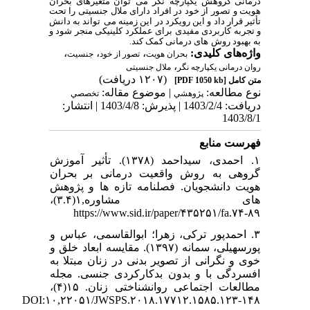
درمانی گروهش یکپارچه
نگر می
توان متغیرهای بحران
هویت و تصور از خود در افراد دارای ملال جنسیتی را تحت
تأثیر قرار داد و این رویکرد در این زمینه می
‌تواند به دانش
و تجربه کاربردی مفیدی برای عملکرد کلینیکی منجر شود و
به بهبود روش‌
های درمانی کمک کند
.
،
،
،
واژه‌های کلیدی:
بحران هویت
تصور از خود
جنسیت
،
روان درمانی یکپارچه نگر
ملال جنسیتی
(۱۲۰۷ دریافت)
[PDF 1050 kb]
متن کامل
نوع مطالعه:
| موضوع مقاله:
پژوهشي
تخصصي
دریافت: 1403/2/4 | پذیرش: 1403/4/8 | انتشار:
1403/8/1
فهرست منابع
۱. احمدی، سیداحمد (۱۳۷۸). تأثیر آموزش
گروهی به روش واقعیت درمانی بر بحران
هویت دانشجویان. فصلنامه تازه ها و پژوهش
های مشاوره,۱(۳.۴)،
۸۹-۷۴.https://www.sid.ir/paper/۴۳۵۲۵۱/fa
۳. احمدپور ترکی، زهرا؛ ابوالقاسمی، عباس و
پورسهیلی، سمانه (۱۳۹۷). مقایسه ابعاد خلق و
خوی و نگرانی از تصویر بدنی در زنان مبتلا به
افسردگی با و بدون بدکارکردی جنسی. مجله
مطالعات اجتماعی روانشناختی زنان. ۱۵(۴)،
۱۴۸-۱۲۳.DOI:۱۰,۲۲۰۵۱/JWSPS.۲۰۱۸.۱۷۷۱۲.۱۵۸۵