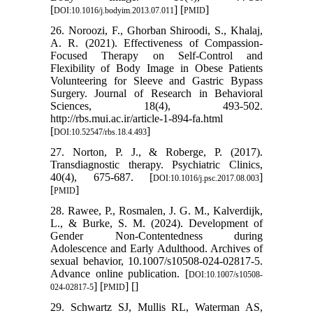
[
] [
]
DOI:10.1016/j.bodyim.2013.07.011
PMID
26. Noroozi, F., Ghorban Shiroodi, S., Khalaj,
A. R. (2021). Effectiveness of Compassion-
Focused Therapy on Self-Control and
Flexibility of Body Image in Obese Patients
Volunteering for Sleeve and Gastric Bypass
Surgery. Journal of Research in Behavioral
Sciences, 18(4), 493-502.
http://rbs.mui.ac.ir/article-1-894-fa.html
[
]
DOI:10.52547/rbs.18.4.493
27. Norton, P. J., & Roberge, P. (2017).
Transdiagnostic therapy. Psychiatric Clinics,
40(4), 675-687. [
]
DOI:10.1016/j.psc.2017.08.003
[
]
PMID
28. Rawee, P., Rosmalen, J. G. M., Kalverdijk,
L., & Burke, S. M. (2024). Development of
Gender Non-Contentedness during
Adolescence and Early Adulthood. Archives of
sexual behavior, 10.1007/s10508-024-02817-5.
Advance online publication. [
DOI:10.1007/s10508-
] [
] [
]
024-02817-5
PMID
29. Schwartz SJ, Mullis RL, Waterman AS,