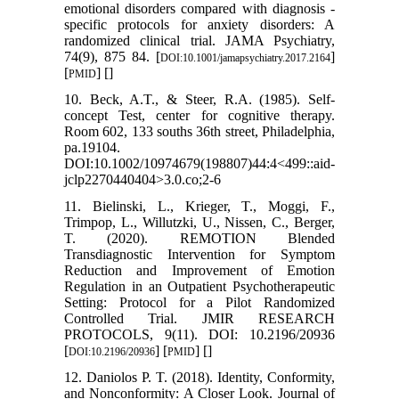
emotional disorders compared with diagnosis -
specific protocols for anxiety disorders: A
randomized clinical trial. JAMA Psychiatry,
74(9), 875 84. [
]
DOI:10.1001/jamapsychiatry.2017.2164
[
] [
]
PMID
10. Beck, A.T., & Steer, R.A. (1985). Self-
concept Test, center for cognitive therapy.
Room 602, 133 souths 36th street, Philadelphia,
pa.19104.
DOI:10.1002/10974679(198807)44:4<499::aid-
jclp2270440404>3.0.co;2-6
11. Bielinski, L., Krieger, T., Moggi, F.,
Trimpop, L., Willutzki, U., Nissen, C., Berger,
T. (2020). REMOTION Blended
Transdiagnostic Intervention for Symptom
Reduction and Improvement of Emotion
Regulation in an Outpatient Psychotherapeutic
Setting: Protocol for a Pilot Randomized
Controlled Trial. JMIR RESEARCH
PROTOCOLS, 9(11). DOI: 10.2196/20936
[
] [
] [
]
DOI:10.2196/20936
PMID
12. Daniolos P. T. (2018). Identity, Conformity,
and Nonconformity: A Closer Look. Journal of