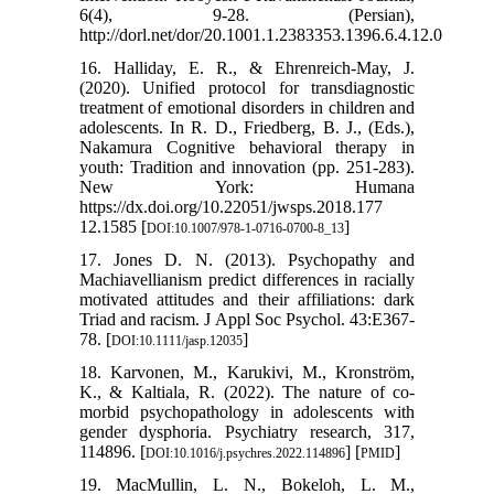
6(4), 9-28. (Persian),
http://dorl.net/dor/20.1001.1.2383353.1396.6.4.12.0
16. Halliday, E. R., & Ehrenreich-May, J.
(2020). Unified protocol for transdiagnostic
treatment of emotional disorders in children and
adolescents. In R. D., Friedberg, B. J., (Eds.),
Nakamura Cognitive behavioral therapy in
youth: Tradition and innovation (pp. 251-283).
New York: Humana
https://dx.doi.org/10.22051/jwsps.2018.177
12.1585 [
]
DOI:10.1007/978-1-0716-0700-8_13
17. Jones D. N. (2013). Psychopathy and
Machiavellianism predict differences in racially
motivated attitudes and their affiliations: dark
Triad and racism. J Appl Soc Psychol. 43:E367-
78. [
]
DOI:10.1111/jasp.12035
18. Karvonen, M., Karukivi, M., Kronström,
K., & Kaltiala, R. (2022). The nature of co-
morbid psychopathology in adolescents with
gender dysphoria. Psychiatry research, 317,
114896. [
] [
]
DOI:10.1016/j.psychres.2022.114896
PMID
19. MacMullin, L. N., Bokeloh, L. M.,