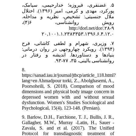
۵. غضنفری، فیروزه؛ خدارحیمی، سیامک،
پورکرد، مهدی و کرمی، امیر (۱۳۹۶). اختلال
ملال جنسیتی: تشخیص، نظریه و مداخله.
رویش روانشناسی، ۶(۴)،
۹-۲۸.http://dorl.net/dor/
۲۰,۱۰۰۱.۱.۲۳۸۳۳۵۳.۱۳۹۶.۶.۴.۱۲.۰
۷. وزیری، شهرام و لطفی کاشانی، فرح
(۱۳۹۴). رویکرد چهاروجهی در روان درمانی:
بنیادها و دستاوردها. اندیشه و رفتار در
روانشناسی بالینی، ۳۵، ۷۷-۹۳.
8.
https://sanad.iau.ir/journal/jtbcp/article_118.html?
lang=en Ahmadpour torki, Z., Abolghasemi, A.,
Poorsoheili, S. (2018). Comparison of mood
dimensions and physical body image concern in
depressed women with and without sexual
dysfunction. Women's Studies Sociological and
Psychological, 15(4), 123-148. (Persian).
9. Barlow, D.H., Farchione, T. J., Bullis, J. R.,
Gallagher, M.W., Murray -Latin, H., Sauer -
Zavala, S. and et al. (2017). The Unified
Protocol for transdiagnostic treatment of