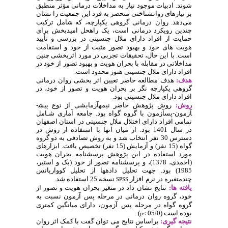
‌شوند. ادبیات موجود نیاز به مداخلات درمانی مؤثر منطبق
بر نیازهای روانشناختی منحصر به فرد این جمعیت را نشان
می‌دهد. روان
­درمانی گروهی یکپارچه، که شامل ترکیب
چندین رویکرد درمانی است، یک راه­حل امیدبخش برای
حمایت از افراد دارای ملال جنسیتی در بررسی و تأیید
هویت
‌های خود و بهبود تصور مثبت از خود و استقامت
است. با این حال، تحقیقات تجربی در مورد اثربخشی چنین
مداخلاتی در مقابله با بحران هویت و بهبود تصور از خود در
افراد دارای ملال جنسیتی هنوز محدود است.
هدف:
هدف مطالعه حاضر تعیین اثر بخشی روان
درمانی
گروهی یکپارچه نگر بر بحران هویت و تصور از خود، در
افراد دارای ملال جنسیتی بود.
روش:
روش پژوهش حاضر نیمه­آزمایشی از نوع پیش­
آزمون-پس­آزمون با گروه گواه بود.
جامعه آماری شـامل
تمامی افراد دارای اختلال ملال جنسیتی در استان اصفهان
در سال 1401 بود. از میان آ­ن­ها با استفاده از روش در
دسترس 30 نفر انتخاب شد و به روش تصادفی به دو گروه
گواه (15 نفر) و آزمایش (15 نفر) تخصیص یافت. ابزارهای
مورد استفاده در این پژوهش پرسشنامه بحران هویت
(احمدی، 1378)، و پرسشنامه تصور از خود (بک و استیر،
1985) بود. جهت تحلیل داده­ها از تحلیل کوواریانس
چندمتغیره در نرم
افزار
نسخه 25 استفاده شد.
SPSS
یافته
ها:
نتایج نشان داد
در متغیر بحران هویت و تصور از
خود، گروه روان
درمانی در مرحله پس
آزمون نسبت به
گروه گواه در مرحله پس
آزمون، دارای میانگین کمتری
).
(05/0
بوده ­است
p<
نتیجه
‌گیری:
براساس نتایج می
توان گفت
با کمک اثر روان