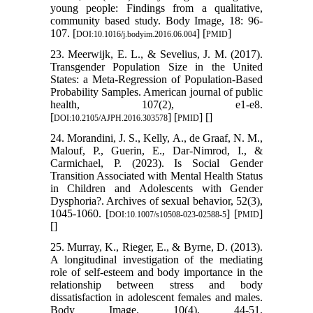
young people: Findings from a qualitative,
community based study. Body Image, 18: 96-
107. [
] [
]
DOI:10.1016/j.bodyim.2016.06.004
PMID
23. Meerwijk, E. L., & Sevelius, J. M. (2017).
Transgender Population Size in the United
States: a Meta-Regression of Population-Based
Probability Samples. American journal of public
health, 107(2), e1-e8.
[
] [
] [
]
DOI:10.2105/AJPH.2016.303578
PMID
24. Morandini, J. S., Kelly, A., de Graaf, N. M.,
Malouf, P., Guerin, E., Dar-Nimrod, I., &
Carmichael, P. (2023). Is Social Gender
Transition Associated with Mental Health Status
in Children and Adolescents with Gender
Dysphoria?. Archives of sexual behavior, 52(3),
1045-1060. [
] [
]
DOI:10.1007/s10508-023-02588-5
PMID
[
]
25. Murray, K., Rieger, E., & Byrne, D. (2013).
A longitudinal investigation of the mediating
role of self-esteem and body importance in the
relationship between stress and body
dissatisfaction in adolescent females and males.
Body Image. 10(4), 44-51.