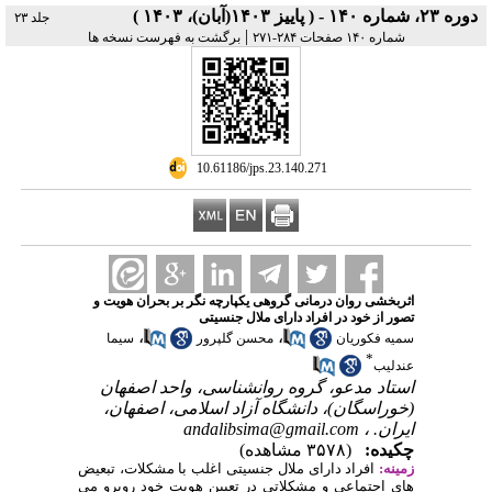
دوره ۲۳، شماره ۱۴۰ - ( پاییز ۱۴۰۳(آبان)، ۱۴۰۳ )
جلد ۲۳
|
شماره ۱۴۰ صفحات ۲۸۴-۲۷۱
برگشت به فهرست نسخه ها
‎ 10.61186/jps.23.140.271
اثربخشی روان درمانی گروهی یکپارچه نگر بر بحران هویت و
تصور از خود در افراد دارای ملال جنسیتی
،
،
سمیه فکوریان
محسن گلپرور
سیما
*
عندلیب
استاد مدعو، گروه روانشناسی، واحد اصفهان
(خوراسگان)، دانشگاه آزاد اسلامی، اصفهان،
andalibsima@gmail.com
ایران. ،
چکیده:
(۳۵۷۸ مشاهده)
زمینه:
افراد دارای ملال جنسیتی اغلب با مشکلات، تبعیض
‌های اجتماعی و مشکلاتی در تعیین هویت خود روبرو می