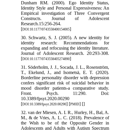
Dunham RM. (2000). Ego Identity Status,
Identity Style and Personal Expressiveness: An
Empirical investigation of Three Convergent
Constructs. Journal of Adolescent
Research.15:256-264.
[
]
DOI:10.1177/0743558400154005
30. Schwartz, S. J. (2005). A new identity for
identity research: Recommendations for
expanding and refocusing the identity literature.
Journal of Adolescent Research. 20:293-308.
[
]
DOI:10.1177/0743558405274890
31. Söderholm, J. J., Socada, J. L., Rosenström,
T., Ekelund, J., and Isometsä, E. T. (2020).
Borderline personality disorder with depression
confers significant risk of suicidal behavior in
mood disorder patients-a comparative study.
Front. Psych. 11:290. Doi:
10.3389/fpsyt.2020.00290
[
] [
] [
]
DOI:10.3389/fpsyt.2020.00290
PMID
32. van der Miesen, A. I. R., Hurley, H., Bal, A.
M., & de Vries, A. L. C. (2018). Prevalence of
the Wish to be of the Opposite Gender in
Adolescents and Adults with Autism Spectrum