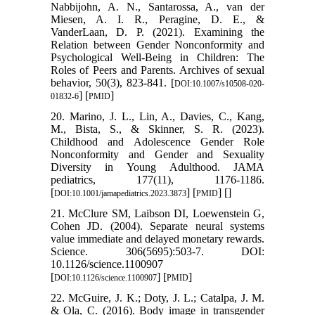
Nabbijohn, A. N., Santarossa, A., van der
Miesen, A. I. R., Peragine, D. E., &
VanderLaan, D. P. (2021). Examining the
Relation between Gender Nonconformity and
Psychological Well-Being in Children: The
Roles of Peers and Parents. Archives of sexual
behavior, 50(3), 823-841. [
DOI:10.1007/s10508-020-
] [
]
01832-6
PMID
20. Marino, J. L., Lin, A., Davies, C., Kang,
M., Bista, S., & Skinner, S. R. (2023).
Childhood and Adolescence Gender Role
Nonconformity and Gender and Sexuality
Diversity in Young Adulthood. JAMA
pediatrics, 177(11), 1176-1186.
[
] [
] [
]
DOI:10.1001/jamapediatrics.2023.3873
PMID
21. McClure SM, Laibson DI, Loewenstein G,
Cohen JD. (2004). Separate neural systems
value immediate and delayed monetary rewards.
Science. 306(5695):503-7. DOI:
10.1126/science.1100907
[
] [
]
DOI:10.1126/science.1100907
PMID
22. McGuire, J. K.; Doty, J. L.; Catalpa, J. M.
& Ola, C. (2016). Body image in transgender