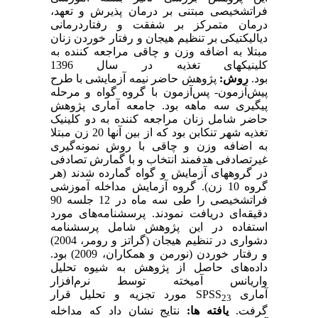
فراتشخیصی مبتنی بر درمان پذیرش و تعهد،
درمان متمرکز بر شفقت و رفتاردرمانی
دیالیکتیکی بر تنظیم هیجان و رفتار خوردن زنان
مبتلا به اضافه وزن و چاقی مراجعه کننده به
کلینیک­های تغذیه در سال 1396
بود.
روش:
پژوهش حاضر نیمه ­آزمایشی با طرح
پیش‌آزمون- پس‌آزمون با گروه گواه و مرحله
پیگیری سه ماهه بود. جامعه آماری پژوهش
حاضر شامل زنان مراجعه کننده به دو کلینیک
تغذیه شهر تنکابن بود که از بین آنها 20 زن مبتلا
به اضافه وزن و چاقی با روش نمونه‌گیری
غیرتصادفی هدفمند انتخاب و با گمارش تصادفی
در گروه­های آزمایش و گواه گمارده شدند (هر
گروه 10 زن). گروه آزمایش مداخله آموزشی
فراتشخیصی را طی سه ماه در 12 جلسه 90
دقیقه‌ای دریافت نمودند. پرسشنامه‌های مورد
استفاده در این پژوهش شامل پرسشنامه
دشواری در تنظیم هیجان (گراتز و رومر، 2004)
و رفتار خوردن (نورمن و همکاران، 2009) بود.
داده‌های حاصل از پژوهش به شیوه تحلیل
واریانس آمیخته توسط نرم‌افزار
آماری
SPSS
مورد تجزیه و تحلیل قرار
23
گرفت.
یافته­ ها:
نتایج نشان داد که مداخله