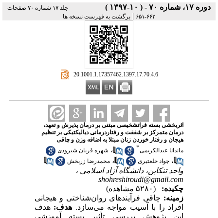
دوره ۱۷، شماره ۷۰ - ( ۱۰-۱۳۹۷ )
جلد ۱۷ شماره ۷۰ صفحات
|
۶۶۲-۶۵۱
برگشت به فهرست نسخه ها
‎ 20.1001.1.17357462.1397.17.70.4.6
اثربخشی بسته فراتشخیصی مبتنی بر درمان پذیرش و تعهد،
درمان متمرکز بر شفقت و رفتاردرمانی دیالیکتیکی بر تنظیم
هیجان و رفتار خوردن زنان مبتلا به اضافه وزن و چاقی
*
،
ماندانا عبدالکریمی
شهره قربان شیرودی
،
،
جواد خلعتبری
محمدرضا زربخش
واحد تنکابن، دانشگاه آزاد اسلامی ،
shohreshiroudi@gmail.com
چکیده:
(۵۲۸۰ مشاهده)
زمینه:
چاقی فرآیندهای روان‌شناختی و هیجانی
افراد را با آسیب مواجه می‌سازد.
هدف:
هدف
این پژوهش بررسی تأثیر بسته آموزشی