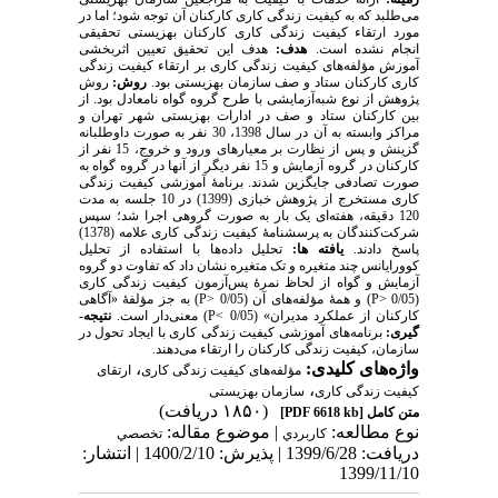
می‌طلبد که به کیفیت زندگی کاری کارکنان آن توجه شود؛ اما در
مورد ارتقاء کیفیت زندگی کاری کارکنان بهزیستی تحقیقی
انجام نشده است.
هدف:
هدف این تحقیق تعیین اثربخشی
آموزش مؤلفه‌های کیفیت زندگی کاری بر ارتقاء کیفیت زندگی
کاری کارکنان ستاد و صف سازمان بهزیستی بود.
روش:
روش
پژوهش از نوع شبه‌آزمایشی با طرح گروه گواه نامعادل بود. از
بین کارکنان ستاد و صف در ادارات بهزیستی شهر تهران و
مراکز وابسته به آن در سال 1398، 30 نفر به صورت داوطلبانه
گزینش و پس از نظارت بر معیارهای ورود و خروج، 15 نفر از
کارکنان در گروه آزمایش و 15 نفر دیگر از آنها در گروه گواه به‌
صورت تصادفی جایگزین شدند. برنامۀ آموزشی کیفیت زندگی
کاری مستخرج از پژوهش خبازی (1399) در 10 جلسه به مدت
120 دقیقه، هفته‌ای یک ‌بار به صورت گروهی اجرا ‌شد؛ سپس
شرکت‌­کنندگان به پرسشنامۀ کیفیت زندگی کاری علامه (1378)
پاسخ دادند.
یافته ­
ها:
تحلیل داده‌ها با استفاده از تحلیل
کوورایانس چند متغیره و تک متغیره نشان داد که تفاوت دو گروه
آزمایش و گواه از لحاظ نمرۀ پس‌آزمون کیفیت زندگی کاری
(0/05 <
P
) و همۀ مؤلفه‌های آن (0/05 <
P
) به جز مؤلفۀ «آگاهی
کارکنان از عملکرد مدیران» (0/05 >
P
) معنی‌دار است.
نتیجه­
گیری:
برنامه‌های آموزشی کیفیت زندگی کاری با ایجاد تحول در
سازمان، کیفیت زندگی کارکنان را ارتقاء می‌دهند.
واژه‌های کلیدی:
،
مؤلفه‌های کیفیت زندگی کاری
ارتقای
،
کیفیت زندگی کاری
سازما‌ن بهزیستی
(۱۸۵۰ دریافت)
متن کامل
[PDF 6618 kb]
نوع مطالعه:
| موضوع مقاله:
كاربردي
تخصصي
دریافت: 1399/6/28 | پذیرش: 1400/2/10 | انتشار:
1399/11/10