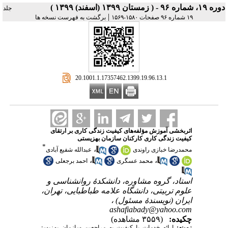
دوره ۱۹، شماره ۹۶ - ( زمستان ۱۳۹۹ (اسفند) ۱۳۹۹ )
جلد
|
۱۹ شماره ۹۶ صفحات ۱۵۸۰-۱۵۶۹
برگشت به فهرست نسخه ها
‎ 20.1001.1.17357462.1399.19.96.13.1
اثربخشی آموزش مؤلفه‌های کیفیت زندگی کاری بر ارتقای
کیفیت زندگی کاری کارکنان سازما‌ن بهزیستی
*
،
محمدرضا خبازی راوندی
عبدالله شفیع آبادی
،
،
محمد عسگری
احمد برجعلی
استاد، گروه مشاوره، دانشکدۀ روانشناسی و
علوم تربیتی، دانشگاه علامه طباطبایی، تهران،
ایران (نویسندۀ مسئول) ،
ashafiabady@yahoo.com
چکیده:
(۳۵۵۹ مشاهده)
زمینه:
ارائه خدمات با کیفیت به مراجعین سازمان بهزیستی