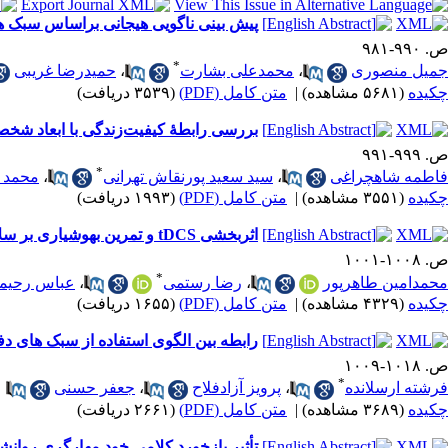
پیش بینی ناگویی هیجانی براساس سبک ها
ص. ۹۹۰-۹۸۱
*
جمیل منصوری
،
محمدعلی بشارت
،
حمیدرضا غریبی
چکیده
(۵۶۸۱ مشاهده)
|
متن کامل (PDF)
(۳۵۳۹ دریافت)
بررسی رابطۀ کیفیت‌زندگی با ابعاد شخ
ص. ۹۹۹-۹۹۱
*
فاطمه شاهچراغی
،
سید سعید پورنقاش تهرانی
،
محمد 
چکیده
(۳۵۵۱ مشاهده)
|
متن کامل (PDF)
(۱۹۹۳ دریافت)
اثربخشی tDCS و تمرین بهوشیاری بر سلامت روانی در افراد با اختلال سوءمصرف مواد
ص. ۱۰۰۸-۱۰۰۱
*
محمدامین طاهرپور
،
رضا رستمی
،
عباس رحیمی
چکیده
(۴۳۲۹ مشاهده)
|
متن کامل (PDF)
(۱۶۵۵ دریافت)
رابطه بین الگوی استفاده از سبک های د
ص. ۱۰۱۸-۱۰۰۹
*
فرشته ارسلانده
،
پرویز آزادفلاح
،
جعفر حسنی
چکیده
(۳۶۸۹ مشاهده)
|
متن کامل (PDF)
(۲۶۶۱ دریافت)
تأثیر بازخورد کلامی خود مهارگری روان