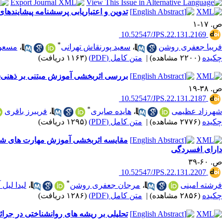
تدوین و اعتباریابی پرسشنامه پیشایندها
ص. ۱۷-۱
‎ 10.52547/JPS.22.131.2169
*
فریبا جعفری روشن
،
سعید پورنقاش تهرانی
،
مسعود
چکیده
(۲۲۰۰ مشاهده)
|
متن کامل (PDF)
(۱۱۶۳ دریافت)
بررسی اثربخشی آموزش مبتنی بر ذهنی‌سا
ص. ۳۸-۱۹
‎ 10.52547/JPS.22.131.2187
*
شهرزاد عظیمی
،
هایده صابری
،
فریبرز باقری
چکیده
(۲۷۷۶ مشاهده)
|
متن کامل (PDF)
(۱۲۹۵ دریافت)
مقایسه اثربخشی آموزش مهارت های شنا
دارای افسردگی
ص. ۶۰-۳۹
‎ 10.52547/JPS.22.131.2207
*
فرشته امینی
،
مرجان جعفری روشن
،
لیدا لیل 
چکیده
(۲۸۵۶ مشاهده)
|
متن کامل (PDF)
(۱۲۸۶ دریافت)
تحلیلی بر ریشه های روانشناختی در جرائ