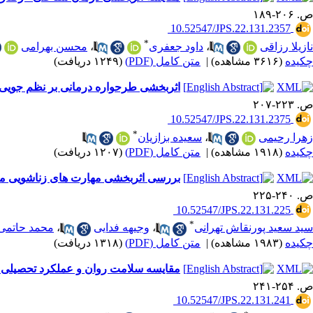
ص. ۲۰۶-۱۸۹
‎ 10.52547/JPS.22.131.2357
*
نازیلا رزاقی
،
داود جعفری
،
محسن بهرامی
چکیده
(۳۶۱۶ مشاهده)
|
متن کامل (PDF)
(۱۲۴۹ دریافت)
اثربخشی طرحواره درمانی بر نظم جویی هیجان و 
ص. ۲۲۳-۲۰۷
‎ 10.52547/JPS.22.131.2375
*
زهرا رحیمی
،
سعیده بزازیان
چکیده
(۱۹۱۸ مشاهده)
|
متن کامل (PDF)
(۱۲۰۷ دریافت)
بررسی اثربخشی مهارت ‌های زناشویی مب
ص. ۲۴۰-۲۲۵
‎ 10.52547/JPS.22.131.225
*
سید سعید پورنقاش تهرانی
،
وجیهه فدایی
،
محمد حاتمی
چکیده
(۱۹۸۳ مشاهده)
|
متن کامل (PDF)
(۱۳۱۸ دریافت)
مقایسه سلامت روان و عملکرد تحصیلی دانشجویان با سا
ص. ۲۵۴-۲۴۱
‎ 10.52547/JPS.22.131.241