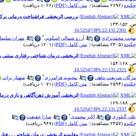
چکیده
(۲۶۹۲ مشاهده)
|
متن کامل (PDF)
(۱۰۲۶ دریافت)
بررسی اثربخشی فراشناخت درمانی برکا
ص. ۱۵۲-۱۳۳
‎ 10.52547/JPS.22.131.2301
*
بهجت محمدنژادی
،
آرزو شمالی اسکویی
،
مهران سلیما
چکیده
(۲۳۰۵ مشاهده)
|
متن کامل (PDF)
(۱۲۰۱ دریافت)
اثربخشی درمان شناختی-رفتاری مبتنی بر ر
ص. ۱۶۸-۱۵۳
‎ 10.52547/JPS.22.131.2321
*
مژگان شریعت پناهی
،
محبوبه فرامرزی
،
شهناز برات
چکیده
(۲۵۹۴ مشاهده)
|
متن کامل (PDF)
(۱۰۷۱ دریافت)
اثربخشی آموزش ذهن‌آگاهی و بازی درمان
ص. ۱۸۸-۱۶۹
‎ 10.52547/JPS.22.131.2337
*
علی گیلوری
،
اکبر محمدی
،
سارا حقیقت
چکیده
(۲۴۵۷ مشاهده)
|
متن کامل (PDF)
(۹۴۷ دریافت)
مقایسه اثربخشی درمان شناختی - رفتاری