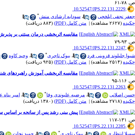
ص. ۷۸-۶۱
‎ 10.52547/JPS.22.131.2229
*
جعفر نجفی ایلخچی
،
سودابه ارشادی منش
چکیده
(۲۶۲۷ مشاهده)
|
متن کامل (PDF)
(۸۸۳ دریافت)
مقایسه اثربخشی درمان مبتنی بر پذیرش و
ص. ۹۳-۷۹
‎ 10.52547/JPS.22.131.2247
*
شیوا جلیلوند قزوینی فرد
،
بیوک تاجری
،
وحید کاوه
چکیده
(۲۵۱۴ مشاهده)
|
متن کامل (PDF)
(۹۲۵ دریافت)
مقایسه اثربخشی آموزش راهبردهای شناخ
ص. ۱۱۶-۹۵
‎ 10.52547/JPS.22.131.2263
*
حسن اصلانی
،
مرضیه علیوندی وفا
،
امیر پناه ع
چکیده
(۲۷۱۸ مشاهده)
|
متن کامل (PDF)
(۱۳۸۰ دریافت)
پیش بینی رشد پس از سانحه بر اساس سبک 
ص. ۱۳۱-۱۱۷
‎ 10.52547/JPS.22.131.2285
*
سهیلا انتظاری
،
بیوک تاجری
،
حمید نجات