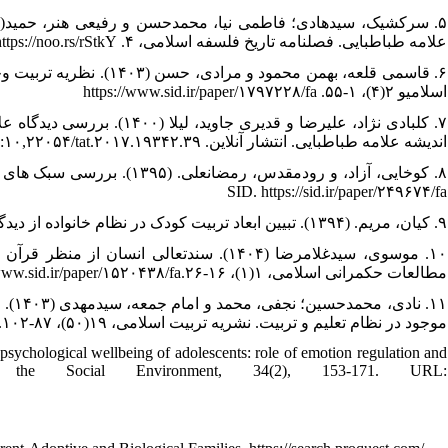
علامه طباطبایی. فصلنامه تاریخ فلسفه اسلامی، ۴. https://noo.rs/rStkY
۶. قاسمی قلعه، بهمن محمو
اسلامیو ۲(۴)، ۱-۵۵. https://www.sid.ir/paper/۱۷۹۷۲۲۸/fa
۷. کلبادی نژاد، علیرضا و قد
اندیشه علامه طباطبایی. انتشار آنلاین. DOI:۱۰,۲۲۰۵۴/tat.۲۰۱۷.۱۹۳۴۲.۳۹
SID. https://sid.ir/paper/۲۴۹۶۷۴/fa
۹. کیان، مریم. (۱۳۹۴). تبیین ابعاد تربیت کودک در نظام خانواده از دیدگاه اسلام. اخلاق، ۵(۱۸ (پیاپی ۴۰))، ۹-۳۵. SID. https://sid.ir/paper/۵۰۵۹۷۰/fa
مطالعات حکمرانی اسلامی، ۱(۱)، ۱۶-۲۶.https://www.sid.ir/paper/۱۵۲۰۴۳۸/fa
۱۱. 
موجود در نظام تعلیم و تربیت. نشریه تربیت اسلامی، ۱۹(۵۰)، ۸۷-۱۰۲.https://www.sid.ir/paper/۱۵۲۲۷۳۶/fa
 psychological wellbeing of adolescents: role of emotion regulation and
the Social Environment, 34(2), 153-171. URL: