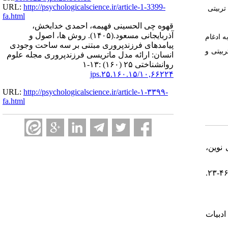
URL:
http://psychologicalscience.ir/article-1-3399-
تربیتی
fa.html
قهوه چی الحسینی فهیمه، احمدی خدابخش،
آذربایجانی مسعود.
(۱۴۰۵).
روش ها، اصول و
ه ادغام
پیامدهای فرزندپروری مبتنی بر سه ساحت وجودی
ربیتی و
انسان: ارائه مدل ماتریسی فرزندپروری مجله علوم
روانشناختی ۲۵ (۱۶۰) :۱۳-۱
۱۰,۶۶۲۲۴/jps.۲۵.۱۶۰.۱۵
URL:
http://psychologicalscience.ir/article-۱-۳۳۹۹-
fa.html
قلی نوین،
۲. امینی، عبداله (۱۴۰۲). ضرورت تربیت زیباشناختی از نظر جان دیویی (با تکیه بر کتاب هنز به منزلۀ تجربه ). حکمت و فلسفه، ۱۹(۷۴)، ۴۶-۲۳.
مه ادبیات