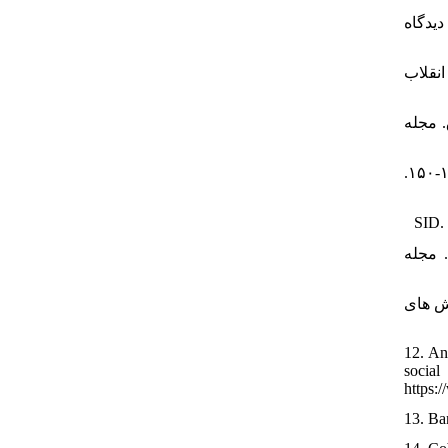
ن از دیدگاه
دی انقلاب
لاق. مجله
۸. کوخایی، آزاد، و رودمقدس، رمضانعلی. (۱۳۹۵). بررسی سبک های فرزند پروری در منابع اسلامی. بصیرت و تربیت اسلامی، ۱۳(۳۶)، ۱۲۹-۱۵۰.
حکمرانی اسلامی. مجله
از چالش های
12. An
soci
https:
13. Ban