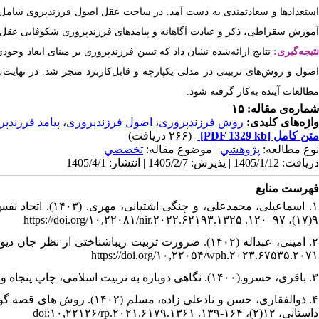
استعدادها و سعادتمندی به دست آمد. در ساحت عقل اصول فرزندپروی شامل ا
آموزش سقراطی، ذکر و عبادت آگاهانه و پیامدهای فرزندپروری شکوفایی عقل، 
تیجه‌گیری:
نتایج ارائه‌شده نشان داد که تبیین فرزندپروری بر مبنای ابعاد وج
اصول و روش‌های تربیتی در مدلی یکپارچه و قابل‌کاربرد منجر شد. در نهایت، ا
مطالعات آینده به‌کار گرفته شود.
شماره‌ی مقاله: ۱۵
واژه‌های کلیدی:
روش فرزندپروری
،
اصول فرزندپروری
،
پیامد فرزندپ
متن کامل
[PDF 1329 kb]
(۲۶۶ دریافت)
نوع مطالعه:
پژوهشي
| موضوع مقاله:
تخصصي
دریافت: 1405/1/12 | پذیرش: 1405/2/7 | انتشار: 1405/4/1
فهرست منابع
۱. اسماعیلی، محمد
۹(۱۷)، ۹۷–۱۲۰. https://doi.org/۱۰,۲۲۰۸۱/nir.۲۰۲۲.۶۲۱۹۳.۱۳۲۵
https://doi.org/۱۰,۲۲۰۵۴/wph.۲۰۲۳.۶۷۵۳۵.۲۰۷۱
۳. باقری، خسرو.(۱۴۰۰). نگاهی دوباره به تربیت اسلامی، چاپ پنجاه و یکم، جلد اول، تهران: انتشارات مدرسه.
۴. ذوالفقاری، حسن و نادعلی ز
داستانی، ۱۲(۲)، ۱۶۴-۱۳۹. doi:۱۰,۲۲۱۲۶/rp.۲۰۲۱.۶۱۷۹.۱۳۶۱