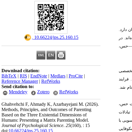
ن دارد.
‎ 10.66224/jps.25.160.15
اند. در
حس،
Download citation:
 تخصصی
BibTeX
|
RIS
|
EndNote
|
Medlars
|
ProCite
|
فرایند
Reference Manager
|
RefWorks
Send citation to:
ام شد.
Mendeley
Zotero
RefWorks
حت حس،
Ghahvehchi F, Ahmady K, Azarbayejani M.
(2026).
Methods, Principles, and Outcomes of Parenting
بادلات
Based on the Three Existential Dimensions of
Humans: Presenting a Matrix Parenting Model.
ویی با
Journal of Psychological Science
.
25
(160)
, : 15
کوفایی
doi:
10.66224/jps.25.160.15