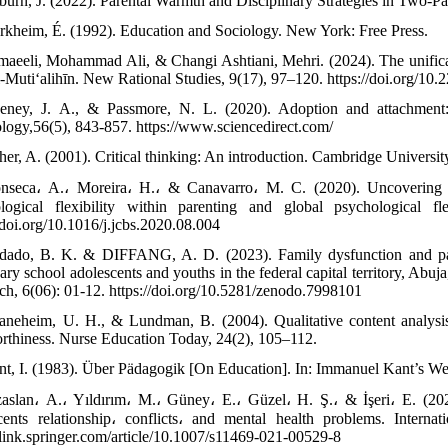
burn, J. (2022). Parental Warmth and Disciplinary Strategies in Two-Pa
rkheim, É. (1992). Education and Sociology. New York: Free Press.
maeeli, Mohammad Ali, & Changi Ashtiani, Mehri. (2024). The unificatio
l-Muti‘alihīn. New Rational Studies, 9(17), 97–120. https://doi.org/10.
eney, J. A., & Passmore, N. L. (2020). Adoption and attachment:
logy,56(5), 843-857. https://www.sciencedirect.com/
her, A. (2001). Critical thinking: An introduction. Cambridge Universit
nseca، A.، Moreira، H.، & Canavarro، M. C. (2020). Uncovering th
logical flexibility within parenting and global psychological f
//doi.org/10.1016/j.jcbs.2020.08.004
dado, B. K. & DIFFANG, A. D. (2023). Family dysfunction and pare
ary school adolescents and youths in the federal capital territory, Abu
ch, 6(06): 01-12. https://doi.org/10.5281/zenodo.7998101
aneheim, U. H., & Lundman, B. (2004). Qualitative content analysis
orthiness. Nurse Education Today, 24(2), 105–112.
nt, I. (1983). Über Pädagogik [On Education]. In: Immanuel Kant’s Wer
aslan، A.، Yıldırım، M.، Güney، E.، Güzel، H. Ş.، & İşeri، E. (2022
cents relationship، conflicts، and mental health problems. Intern
//link.springer.com/article/10.1007/s11469-021-00529-8