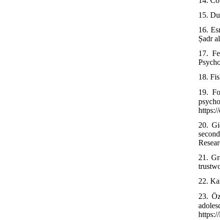
14. Co
15. Du
16. Es
Ṣadr a
17. Fe
Psycho
18. Fis
19. Fo
psycho
https:
20. Gi
second
Resear
21. Gr
trustw
22. Ka
23. Öz
adoles
https: