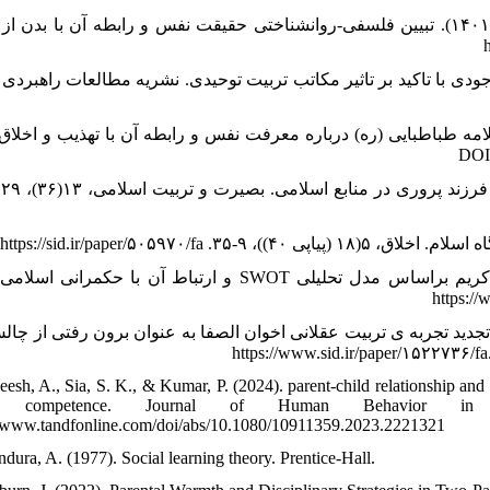
۵. سرکشیک، سیدهادی؛ فاطمی نیا، محمدحسن و رفیعی هنر، حمید(۱۴۰۱). تبیین فلسفی-روانشناختی حقیقت نفس و رابطه آن با بد
د و مرادی، حسن (۱۴۰۳). نظریه تربیت وجودی با تاکید بر تاثیر مکاتب تربیت توحیدی. نشریه مطالعات راهبر
یری جاوید، لیلا (۱۴۰۰). بررسی دیدگاه علامه طباطبایی (ره) درباره معرفت نفس و رابطه آن با تهذیب و اخ
۱۰. موسوی، سیدغلامرضا (۱۴۰۴). سندتعالی انسان از منظر قرآن کریم براساس مدل تحلیلی SWOT و ارتباط آن با 
نادی، محمدحسین؛ نجفی، محمد و امام جمعه، سیدمهدی (۱۴۰۳). تجدید تجربه ی تربیت عقلانی اخوان الصفا به عنوان برون رفتی 
eesh, A., Sia, S. K., & Kumar, P. (2024). parent-child relationship and
al competence. Journal of Human Behavior in 
//www.tandfonline.com/doi/abs/10.1080/10911359.2023.2221321
dura, A. (1977). Social learning theory. Prentice-Hall.