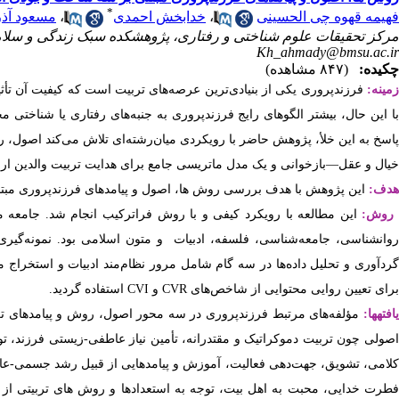
*
فهیمه قهوه چی الحسینی
،
خدابخش احمدی
،
مسعود آذر
مرکز تحقیقات علوم شناختی و رفتاری، پژوهشکده سبک زندگی و سلامت 
Kh_ahmady@bmsu.ac.ir
چکیده:
(۸۴۷ مشاهده)
مینه:
فرزندپروری یکی از بنیادی‌ترین عرصه‌های تربیت است که کیفیت آن تأثی
با این حال، بیشتر الگوهای رایج فرزندپروری به جنبه‌های رفتاری یا شناختی مح
پاسخ به این خلأ، پژوهش حاضر با رویکردی میان‌رشته‌ای تلاش می‌کند اصول،
خیال و عقل
—بازخوانی و یک مدل ماتریسی جامع برای هدایت تربیت والدین ارائ
هدف:
این پژوهش با هدف بررسی روش ها، اصول و پیامدهای فرزندپروری مبتن
روش:
این مطالعه با رویکرد کیفی و با روش فراترکیب انجام شد. جامعه
روانشناسی، جامعه‌شناسی، فلسفه، ادبیات و متون اسلامی بود. نمونه‌گیری
ردآوری و تحلیل داده‌ها در سه گام شامل مرور نظام‌مند ادبیات و استخراج 
برای تعیین روایی محتوایی از شاخص‌های
CVR
و
CVI
استفاده گردید.
یافته­ها:
مؤلفه‌های مرتبط فرزندپروری در سه محور اصول، روش و پیامدهای 
اصولی چون تربیت دموکراتیک و مقتدرانه، تأمین نیاز عاطفی-زیستی فرزند، تو
کلامی، تشویق، جهت‌دهی فعالیت، آموزش و پیامدهایی از قبیل رشد جسمی-
فطرت خدایی، محبت به اهل بیت، توجه به استعدادها و روش های تربیتی از قبی