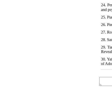
24. Pe
and ps
25. Pia
26. Pi
27. Ro
28. Sa
29. Ti
Reveal
30. Ya
of Ado