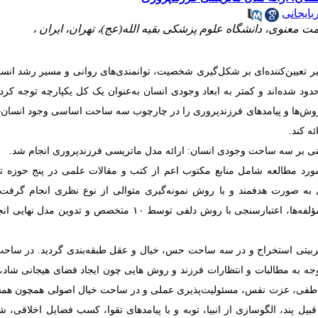
بایجانی
معنوی، دانشگاه علوم پزشکی بقیه الله(عج)، تهران، ایران ،
ر تعیین‌کننده‌ای بر شکل‌گیری شخصیت، توانمندی‌های روانی و مسیر رشد انسا
دود شده‌اند و کمتر به ابعاد وجودی انسان به‌عنوان یک کل یکپارچه توجه کرده‌
 روش‌ها و پیامدهای فرزندپروری را در چارچوب سه ساحت اساسی وجود انسان
—
ه کند.
ی بر سه ساحت وجودی انسان: ارائه مدل ماتریسی فرزندپروری انجام شد.
 مورد مطالعه شامل منابع مکتوب اعم از کتب و مقالات علمی در پنج حوزه
 به صورت هدفمند و با روش نمونه‌گیری متوالی از نوع نظری انجام گرفت. 
مؤلفه‌ها، اعتبارسنجی با روش دلفی توسط
۱۰
متخصص و تدوین مدل نهایی انج
تربیتی استخراج و در سه ساحت حس، خیال و عقل طبقه‌بندی گردید. در سا
جه به مطالبات و انتظارات فرزند و روش هایی چون ایجاد فضای هیجانی شاد، ت
عاطفی، عزت نفس، مسئولیت‌پذیری عملی و در ساحت خیال اصولی همچون همس
ل پند، الگوسازی از انبیا، توبه و با پیامدهای تقوا، کسب فضایل اخلاقی، ش