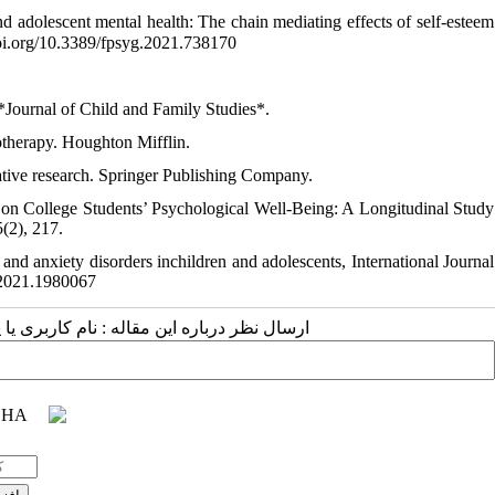
d adolescent mental health: The chain mediating effects of self-esteem
/doi.org/10.3389/fpsyg.2021.738170
 *Journal of Child and Family Studies*.
otherapy. Houghton Mifflin.
ative research. Springer Publishing Company.
on College Students’ Psychological Well-Being: A Longitudinal Study
(2), 217.
 and anxiety disorders inchildren and adolescents, International Journal
.2021.1980067
ارسال نظر درباره این مقاله : نام کاربری ی