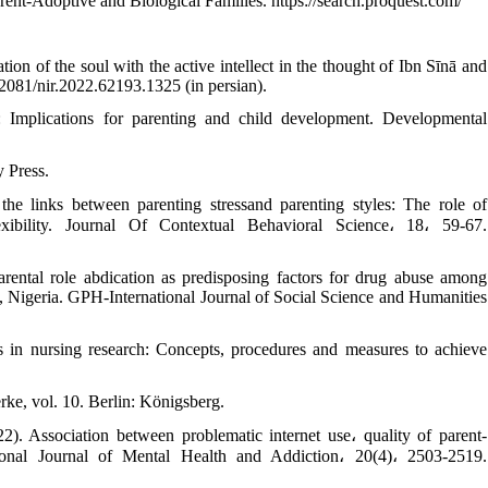
rent-Adoptive and Biological Families. https://search.proquest.com/
n of the soul with the active intellect in the thought of Ibn Sīnā and
22081/nir.2022.62193.1325 (in persian).
 Implications for parenting and child development. Developmental
y Press.
e links between parenting stressand parenting styles: The role of
lexibility. Journal Of Contextual Behavioral Science، 18، 59-67.
ntal role abdication as predisposing factors for drug abuse among
ja, Nigeria. GPH-International Journal of Social Science and Humanities
 in nursing research: Concepts, procedures and measures to achieve
ke, vol. 10. Berlin: Königsberg.
). Association between problematic internet use، quality of parent-
ational Journal of Mental Health and Addiction، 20(4)، 2503-2519.