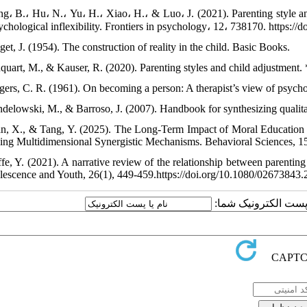
ng، B.، Hu، N.، Yu، H.، Xiao، H.، & Luo، J. (2021). Parenting style an
ychological inflexibility. Frontiers in psychology، 12، 738170. https:/
get, J. (1954). The construction of reality in the child. Basic Books.
nquart, M., & Kauser, R. (2020). Parenting styles and child adjustment.
gers, C. R. (1961). On becoming a person: A therapist’s view of psych
ndelowski, M., & Barroso, J. (2007). Handbook for synthesizing qualit
an, X., & Tang, Y. (2025). The Long-Term Impact of Moral Education 
ing Multidimensional Synergistic Mechanisms. Behavioral Sciences, 15
ffe, Y. (2021). A narrative review of the relationship between parenting
lescence and Youth, 26(1), 449-459.https://doi.org/10.1080/02673843
ا پست الکترونیک شما: