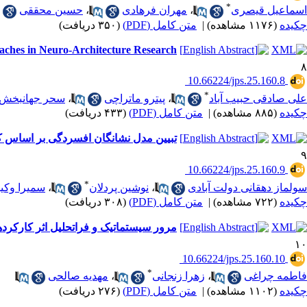
*
اسماعیل قیصری
،
مهران فرهادی
،
حسین محققی
چکیده
(۱۱۷۶ مشاهده)
|
متن کامل (PDF)
(۳۵۰ دریافت)
aches in Neuro‑Architecture Research
۸
‎ 10.66224/jps.25.160.8
*
علی صادقی حبیب آباد
،
پیترو ماتراچی
،
سحر جهانبخش 
چکیده
(۸۸۵ مشاهده)
|
متن کامل (PDF)
(۴۳۳ دریافت)
تبیین مدل نشانگان افسردگی بر اساس کم
۹
‎ 10.66224/jps.25.160.9
*
سولماز دهقانی دولت آبادی
،
نوشین پردلان
،
سمیرا وکی
چکیده
(۷۲۲ مشاهده)
|
متن کامل (PDF)
(۳۰۸ دریافت)
مرور سیستماتیک و فراتحلیل اثر کارکرده
۱۰
‎ 10.66224/jps.25.160.10
*
فاطمه چراغی
،
زهرا زنجانی
،
مهدیه صالحی
چکیده
(۱۱۰۲ مشاهده)
|
متن کامل (PDF)
(۲۷۶ دریافت)