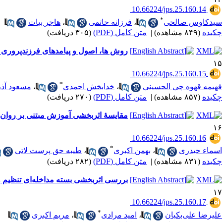
‎ 10.66224/jps.25.160.14
*
سیدکاوس صالحی
،
فرزانه حاتمی
،
هاجر بیات
چکیده
(۸۴۹ مشاهده)
|
متن کامل (PDF)
(۳۰۵ دریافت)
روش ها، اصول و پیامدهای فرزندپروری 
۱۵
‎ 10.66224/jps.25.160.15
*
فهیمه قهوه چی الحسینی
،
خدابخش احمدی
،
مسعود آذر
چکیده
(۸۵۷ مشاهده)
|
متن کامل (PDF)
(۲۷۰ دریافت)
مقایسۀ اثربخشی آموزش مبتنی بر روان‌
۱۶
‎ 10.66224/jps.25.160.16
*
اسماء حیدری
،
بهمن اکبری
،
طیبه حق پرست لاتی
چکیده
(۸۳۱ مشاهده)
|
متن کامل (PDF)
(۲۸۲ دریافت)
بررسی اثربخشی بسته مداخله‌ای تنظیم 
۱۷
‎ 10.66224/jps.25.160.17
*
علیرضا علی‌بکیان
،
امید مرادی
،
مریم اکبری