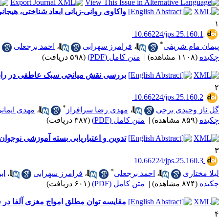
واکاوی روانی-زبانی ابعاد شناختی، هیجا
۱
‎ 10.66224/jps.25.160.1
*
پیمان مام شریفی
،
فرامرز سهرابی
،
احمد برجعلی
چکیده
(۱۱۰۸ مشاهده)
|
متن کامل (PDF)
(۵۹۸ دریافت)
بررسی نقش میانجی سبک عاطفی در رابطه
۲
‎ 10.66224/jps.25.160.2
*
گل ناز وحیدی برجی
،
مهدی رضا سرافراز
،
مهدی ایمان
چکیده
(۸۵۹ مشاهده)
|
متن کامل (PDF)
(۳۸۷ دریافت)
تدوین و اعتباریابی بسته آموزشی نوجوان بر ا
۳
‎ 10.66224/jps.25.160.3
*
لیلا مختاری
،
احمد برجعلی
،
فرامرز سهرابی
،
اب
چکیده
(۸۷۴ مشاهده)
|
متن کامل (PDF)
(۶۰۱ دریافت)
مقایسه توان مطلق امواج مغزی آلفا در فرون
۴