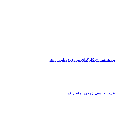
ی همسران کارکنان نیروی دریایی ارتش
 رضایت جنسی زوجین متعارض