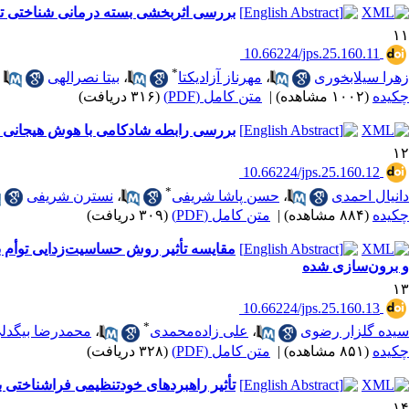
بررسی اثربخشی بسته درمانی شناختی تحلیلی (CAT) بر ابرازگری هیجانی و مهار هیجانی زنان مبتلا به اختلال شخ
۱۱
‎ 10.66224/jps.25.160.11
*
زهرا سیلابخوری
،
مهرناز آزادیکتا
،
بیتا نصرالهی
چکیده
(۱۰۰۲ مشاهده)
|
متن کامل (PDF)
(۳۱۶ دریافت)
بررسی رابطه شادکامی با هوش هیجانی با 
۱۲
‎ 10.66224/jps.25.160.12
*
دانیال احمدی
،
حسن پاشا شریفی
،
نسترن شریفی
چکیده
(۸۸۴ مشاهده)
|
متن کامل (PDF)
(۳۰۹ دریافت)
مقایسه تأثیر روش حساسیت‌زدایی توأم ب
و برون‌سازی شده
۱۳
‎ 10.66224/jps.25.160.13
*
سیده گلزار رضوی
،
علی زاده‌محمدی
،
محمدرضا بیگدل
چکیده
(۸۵۱ مشاهده)
|
متن کامل (PDF)
(۳۲۸ دریافت)
تأثیر راهبردهای خودتنظیمی فراشناختی 
۱۴