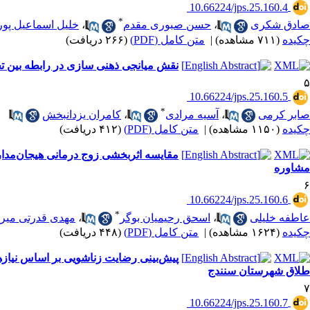
‎ 10.66224/jps.25.160.4
*
صادق شکری
،
حسن صبوری مقدم
،
خلیل اسماعیل پور
چکیده
(۷۱۱ مشاهده)
|
متن کامل (PDF)
(۲۶۶ دریافت)
نقش میانجی ذهنی سازی در رابطه بین تج
۵
‎ 10.66224/jps.25.160.5
*
صابر کرمی
،
آسیه مرادی
،
کامران یزدانبخش
چکیده
(۱۱۵۰ مشاهده)
|
متن کامل (PDF)
(۴۱۲ دریافت)
مقایسه اثربخشی زوج درمانی هیجان‌مدار 
مشاوره
۶
‎ 10.66224/jps.25.160.6
*
عاطفه خلیلی
،
اسحق رحیمیان بوگر
،
مهدی قدرتی میر
چکیده
(۱۶۲۴ مشاهده)
|
متن کامل (PDF)
(۴۴۸ دریافت)
پیش‌بینی رضایت زناشویی بر اساس نیازها
طلاق شهرستان سنندج
۷
‎ 10.66224/jps.25.160.7