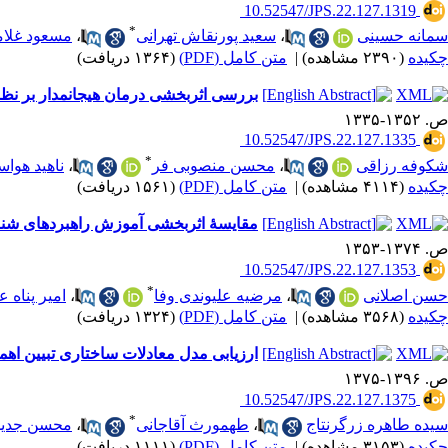
‎ 10.52547/JPS.22.127.1319
*
سمانه حسینی
،
سعید پورنقاش تهرانی
،
مسعود غلام
چکیده
(۲۳۹۰ مشاهده)
|
متن کامل (PDF)
(۱۳۶۴ دریافت)
بررسی اثربخشی درمان هیجان‎مدار بر نظم‌جویی هیجانی و کیفیت زندگی دانشجویان موسیقی دارای رگه‌های اختلال اضطراب اجتماعی
ص. ۱۳۵۲-۱۳۳۵
‎ 10.52547/JPS.22.127.1335
*
شکوفه رزاقی
،
محسن منصوبی فر
،
ناهید هوا
چکیده
(۴۱۱۴ مشاهده)
|
متن کامل (PDF)
(۱۵۶۱ دریافت)
مقایسۀ اثربخشی آموزش راهبردهای شناخ
ص. ۱۳۷۴-۱۳۵۳
‎ 10.52547/JPS.22.127.1353
*
حسن اصلانی
،
مرضیه علیوندی وفا
،
امیر پناه ع
چکیده
(۳۵۶۸ مشاهده)
|
متن کامل (PDF)
(۱۳۲۴ دریافت)
ارزیابی مدل معادلات ساختاری تبیین اه
ص. ۱۳۹۶-۱۳۷۵
‎ 10.52547/JPS.22.127.1375
*
سیده طاهره زرگرنتاج
،
طهمورث آقاجانی
،
محسن جدی
چکیده
(۳۱۵۳ مشاهده)
|
متن کامل (PDF)
(۱۱۱۱ دریافت)