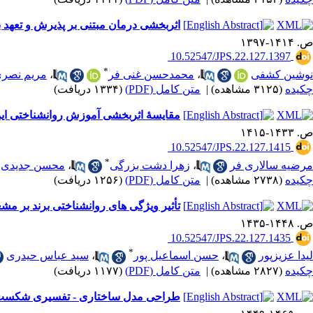
اثربخشی درمان مبتنی بر پذیرش و تعهد ب
ص. ۱۴۱۴-۱۳۹۷
‎ 10.52547/JPS.22.127.1397
*
نوشین کشفی
،
محمدحسن غنی فر
،
مریم نصر
چکیده
(۳۱۲۵ مشاهده)
|
متن کامل (PDF)
(۱۳۳۴ دریافت)
مقایسۀ اثربخشی آموزش روانشناختی ایما
ص. ۱۴۳۳-۱۴۱۵
‎ 10.52547/JPS.22.127.1415
*
مرضیه سالاری فر
،
زهرا دشت بزرگی
،
محسن جدیدی
چکیده
(۲۷۳۸ مشاهده)
|
متن کامل (PDF)
(۱۲۵۶ دریافت)
تأثیر ویژگی های روانشناختی برند بر م
ص. ۱۴۴۸-۱۴۳۵
‎ 10.52547/JPS.22.127.1435
*
لیدا عزیزپور
،
حسن اسماعیل پور
،
سید عباس حیدری
چکیده
(۲۸۲۷ مشاهده)
|
متن کامل (PDF)
(۱۱۷۷ دریافت)
طراحی مدل ساختاری - تفسیری شکست س