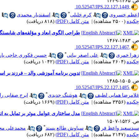
ص. ۱۴۶۵-۱۴۴۹
‎ 10.52547/JPS.22.127.1449
*
اعظم خسروی
،
کرم خلیلی
،
اسفندیار محمدی
چکیده
(۲۵۰۰ مشاهده)
|
متن کامل (PDF)
(۸۱۸ دریافت)
طراحی الگوی ابعاد و مؤلفه‌های شایستگ
ص. ۱۴۸۳-۱۴۶۷
‎ 10.52547/JPS.22.127.1467
*
زهرا خمری
،
علی اصغر بیانی
،
حسین فکوری حاجی یار
چکیده
(۲۶۰۴ مشاهده)
|
متن کامل (PDF)
(۱۰۴۲ دریافت)
تدوین برنامه آموزشی والد – فرزند بر ا
ص. ۱۵۰۵-۱۴۸۵
‎ 10.52547/JPS.22.127.1485
*
غلامرضا همایی لطیف
،
هوشنگ جدیدی
،
ایرج صفایی را
چکیده
(۳۳۵۶ مشاهده)
|
متن کامل (PDF)
(۱۶۶۹ دریافت)
مدل ساختاری عوامل موثر بر تمایل به ا
ص. ۱۵۲۶-۱۵۰۷
*
سیدسعید واعظ فر
،
سیاوش طالع پسند
،
محمدعلی مح
چکیده
(۲۱۴۷ مشاهده)
|
متن کامل (PDF)
(۶۸۲ دریافت)