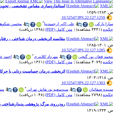
استانداردسازی مقیاس تشخیصی - تجویزی ارزیابی ناتوانی یادگیری (LDES-4)، برای 
ص. ۱۲۸۳-۱۲۵۹
‎ 10.52547/JPS.22.127.1259
*
سارا پازکی
،
علی اکبر ارجمندنیا
،
محسن شکوهی 
چکیده
(۳۴۴۱ مشاهده)
|
متن کامل (PDF)
(۱۴۹۸ دریافت)
مقایسه اثربخشی درمان شناختی – رفتاری
ص. ۱۳۰۱-۱۲۸۵
‎ 10.52547/JPS.22.127.1285
*
محمد فغان پور گنجی
،
مهرداد کلانتری
،
احمد عا
چکیده
(۳۰۷۹ مشاهده)
|
متن کامل (PDF)
(۱۳۶۱ دریافت)
اثربخشی درمان حساسیت زدایی با حرکا
ص. ۱۳۱۸-۱۳۰۳
‎ 10.52547/JPS.22.127.1303
*
سپیده صفائیان
،
سیدسعید پورنقاش تهرانی
،
مسع
چکیده
(۲۷۹۸ مشاهده)
|
متن کامل (PDF)
(۱۰۴۸ دریافت)
رودرروی مرگ: پژوهشی پدیدارشناختی در
ص. ۱۳۳۴-۱۳۱۹