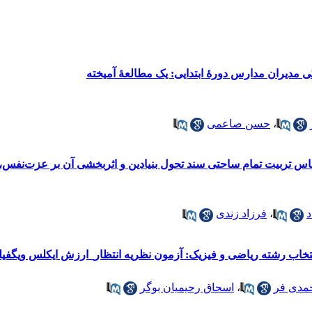
ی مدیران مدارس دورۀ ابتدایی: یک مطالعۀ آمیخته
،
حسن صاعمی
ساس تربیت تمام ساحتی سند تحول بنیادین و اثربخشی آن بر عزت‌نفس،
د
،
فرزاد زندی
نتخاب رشته ریاضی و فیزیک: آزمون نظریه انتظار_ارزش ایکلس ویگفیل
مدی فر
،
اسحاق رحیمیان بوگر