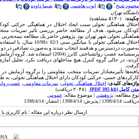
*
محمود شیخ
،
ایوب هاشمی
،
شیما داوده
دانشگاه تهران
چکیده:
(۵۱۳۰ مشاهده)
اختلال هماهنگی تحولی سبب ایجاد اختلال در هماهنگی حرکتی کود
ودکان می‌شود. هدف
از
مطالعه
حاضر بررسی
تأثیر
تمرینات منتخ
ماهنگی
تحولی
شهر تهران بود. پژوهش حاضر یک مطالعه نیمه‌تجربی با 
ختلال
هماهنگی تحولی با میانگین سنی
02/1 98±/10 سال، با استفاده از پرسشنامه اختلال هماهنگی تحولی ویلسون (2001) و آزمون هوش ریون،
ه‌صورت
دردسترس
و
هدفمند
انتخاب
شدند و
به‌صورت
تصادفی
در
دو
رسشنامه
عصب
روانشناختی کانرز (2004)
استفاده
شد. گروه
آزمایش
ردند، در حالی
گروه
کنترل
هیچ
مداخله­ای
دریافت
نکرد. تحلیل آمار
گرفت.
افته‌ها تأثیرمعنادار
تمرینات منتخب مقاومتی را
برگروه
آزمایش
در
کارکردهای
حسی- حرکتی
کودکان
دارای اختلال
هماهنگی
تحولی، به ط
واژه‌های کلیدی:
اختلال هماهنگی تحولی
،
تمرینات مقاومتی
،
عصب‌روان
متن کامل
[PDF 395 kb]
(۲۰۴۸ دریافت)
نوع مطالعه:
پژوهشي
| موضوع مقاله:
عمومى
دریافت: 1398/4/14 | پذیرش: 1398/4/14 | انتشار: 1398/4/14
ارسال نظر درباره این مقاله : نام کاربری ی