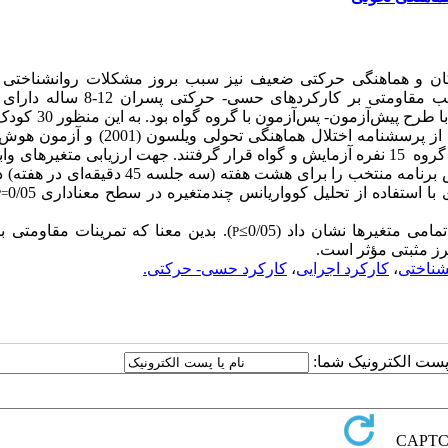
کان و هماهنگی حرکتی ضعیف نیز سبب بروز مشکلات روانشناختی د
ب مقاومتی بر کارکردهای
حسی- حرکتی
پسران 12-8 ساله دارای
طرح پیش‌آزمون- پس‌آزمون با گروه گواه بود. به این منظور 30
کودک
گروه
15 نفره آزمایش و
گواه قرار گرفتند. جهت
ارزیابی
متغیرهای
واب
برنامه
منتخب
را
برای
هشت
هفته (سه جلسه 45 دقیقه‌ای در هفته)
د
ی با استفاده از تحلیل کوواریانس چندمتغیره در سطح معناداری
0/05
P
=
تمامی
متغیرها
نشان
داد
(0/05≥
). بدین معنا که تمرینات مقاومتی
ب
P
رز مثبتی مؤثر است.
شناختی
،
کارکرد اجرایی
،
کارکرد حسی- حرکتی.
ا پست الکترونیک شما: