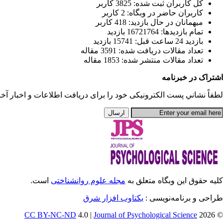
كل کاربران ثبت شده: 3825 کاربر
کاربران حاضر در وبگاه: 2 کاربر
ميهمانان در حال بازديد: 418 کاربر
تمام بازديد‌ها: 16721764 بازدید
بازديد 24 ساعت قبل: 15741 بازدید
تعداد مقالات دریافت شده: 3591 مقاله
تعداد مقالات منتشر شده: 1853 مقاله
اشتراک در خبرنامه
لطفاً نشاني پست الكترونيكی خود را برای دريافت اطلاعات و اخبار آخری
کلیه حقوق این وبگاه متعلق به
مجله علوم روانشناختی
است.
طراحی و برنامه‌نویسی :
یکتاوب افزار شرق
CC BY-NC-ND
4.0 |
Journal of Psychological Science
© 2026