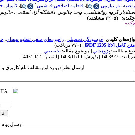
*
راضیه تبار نیارمی
،
فاطمه اصلاحی فرشمی
،
کامیان خ
استادیار گروه روانشناسی، واحد چالوس، دانشگاه آزاد اسلامی، چالوس،
چکیده:
(۲۲۰۵ مشاهده)
چکیده
واژه‌های کلیدی:
فرسودگی تحصیلی
،
راهبردهای منفی تنظیم هیجان
،
خو
متن کامل
[PDF 1205 kb]
(۷۷۰ دریافت)
نوع مطالعه:
پژوهشي
| موضوع مقاله:
تخصصي
دریافت: 1403/9/7 | پذیرش: 1403/11/10 | انتشار: 1403/11/15
ارسال نظر درباره این مقاله : نام کاربری ی
ارسال پیام 