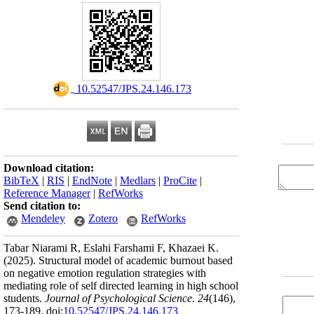
‎ 10.52547/JPS.24.146.173
Download citation:
BibTeX
|
RIS
|
EndNote
|
Medlars
|
ProCite
|
Reference Manager
|
RefWorks
Send citation to:
Mendeley
Zotero
RefWorks
Tabar Niarami R, Eslahi Farshami F, Khazaei K.
(2025).
Structural model of academic burnout based
on negative emotion regulation strategies with
mediating role of self directed learning in high school
students.
Journal of Psychological Science
.
24
(146)
,
173-189. doi:
10.52547/JPS.24.146.173