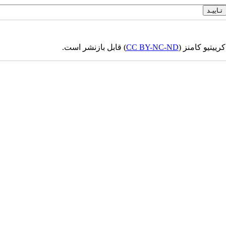
ییتیو کامنز (
CC BY-NC-ND
) قابل بازنشر است.