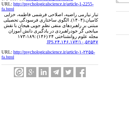
URL:
http://psychologicalscience.ir/article-1-2255-
fa.html
تبار نیارمی راضیه، اصلاحی فرشمی فاطمه، خزایی
کامیان.
(۱۴۰۴).
الگوی ساختاری فرسودگی تحصیلی
مبتنی بر راهبردهای منفی نظم جویی هیجان با نقش
میانجی گر خودراهبردی در یادگیری دانش آموزان
مجله علوم روانشناختی ۲۴ (۱۴۶) :۱۸۹-۱۷۳
۱۰,۵۲۵۴۷/JPS.۲۴.۱۴۶.۱۷۳
URL:
http://psychologicalscience.ir/article-۱-۲۲۵۵-
fa.html