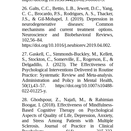
26. Galts, C.C., Bettio, L.B., Jewett, D.C., Yang,
C. C., Brocardo, P.S., Rodrigues, A. S., Thacker,
J.S., & Gil-Mohapel, J. (2019). Depression in
neurodegenerative diseases: Common
mechanisms and current treatment options.
Neuroscience and Biobehavioral Reviews,
102,56–84.
https://doi.org/10.1016/j.neubiorev.2019.04.002.
27. Gaskell, C., Simmonds-Buckley, M., Kellett,
S., Stockton, C., Somerville, E., Rogerson, E., &
Delgadillo, J. (2023). The Effectiveness of
Psychological Interventions Delivered in Routine
Practice: Systematic Review and Meta-analysis.
Administration and Policy in Mental Health,
50(1),43–57. https://doi.org/10.1007/s10488-
022-01225-y.
28. Ghodspour, Z., Najafi, M., & Rahimian
Boogar, I. (2018). Effectiveness of Mindfulness-
Based Cognitive Therapy on Psychological
Aspects of Quality of Life, Depression, Anxiety,
and Stress Among Patients with Multiple
Sclerosis. Journal of Practice in Clinical