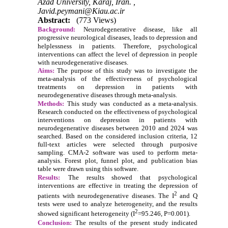
Azad University, Karaj, Iran. ,
Javid.peymani@Kiau.ac.ir
Abstract:
(773 Views)
Background:
Neurodegenerative disease, like all
progressive neurological diseases, leads to depression and
helplessness in patients.
Therefore, psychological
interventions can affect the level of depression in people
with neurodegenerative diseases.
Aims:
The purpose of this study was to investigate the
meta-analysis of the effectiveness of psychological
treatments on depression in patients with
neurodegenerative diseases through
meta-analysis
.
Methods:
This study was conducted as a meta-analysis.
Research conducted on the effectiveness of psychological
interventions on depression in patients with
neurodegenerative diseases between 2010 and 2024 was
searched. Based on the considered inclusion criteria, 12
full-text articles were selected through purposive
sampling. CMA-2 software was used to perform meta-
analysis. Forest plot, funnel plot, and publication bias
table were drawn using this software.
Results:
The results showed that psychological
interventions are effective in treating the depression of
2
patients with neurodegenerative diseases. The I
and Q
tests were used to analyze heterogeneity, and the results
2
showed significant heterogeneity (I
=95.246, P=0.001).
Conclusion:
The results of the present study indicated