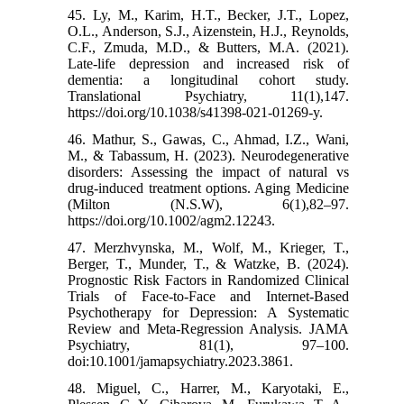
45. Ly, M., Karim, H.T., Becker, J.T., Lopez,
O.L., Anderson, S.J., Aizenstein, H.J., Reynolds,
C.F., Zmuda, M.D., & Butters, M.A. (2021).
Late-life depression and increased risk of
dementia: a longitudinal cohort study.
Translational Psychiatry, 11(1),147.
https://doi.org/10.1038/s41398-021-01269-y.
46. Mathur, S., Gawas, C., Ahmad, I.Z., Wani,
M., & Tabassum, H. (2023). Neurodegenerative
disorders: Assessing the impact of natural vs
drug-induced treatment options. Aging Medicine
(Milton (N.S.W), 6(1),82–97.
https://doi.org/10.1002/agm2.12243.
47. Merzhvynska, M., Wolf, M., Krieger, T.,
Berger, T., Munder, T., & Watzke, B. (2024).
Prognostic Risk Factors in Randomized Clinical
Trials of Face-to-Face and Internet-Based
Psychotherapy for Depression: A Systematic
Review and Meta-Regression Analysis. JAMA
Psychiatry, 81(1), 97–100.
doi:10.1001/jamapsychiatry.2023.3861.
48. Miguel, C., Harrer, M., Karyotaki, E.,