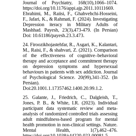
Journal of Psychiatry, 168(10),1066–1074.
https://doi.org/10.1176/appi.ajp.2011.10111669.
Ebrahimi, M., Raiisi, F., Ghahvehchi-Hosseini,
F., Jafari, K., & Rahmati, F. (2024). Investigating
Depression iteracy in Military Adults of
Mashhad. Payesh, 23(3),473-479. (In Persian)
Doi: 10.61186/payesh.23.3.473.
24. Firoozikhojastehfar, R., Asgari, K., Kalantari,
M., Raisi, F., & shahvari, Z. (2021). Comparison
of the effectiveness of cognitive–behavioral
therapy and acceptance and commitment therapy
on depression symptoms and hypersexual
behaviours in patients with sex addiction. Journal
of Psychological Science. 20(99),341-352. (In
Persian).
Doi:20.1001.1.17357462.1400.20.99.1.2.
25. Galante, J., Friedrich, C., Dalgleish, T.,
Jones, P. B., & White, I.R. (2023). Individual
participant data systematic review and meta-
analysis of randomized controlled trials assessing
adult mindfulness-based program for mental
health promotion in non-clinical settings. Nature.
Mental Health, 1(7),462–476.
https://doi.org/10.1038/s44220-023-00081-5.