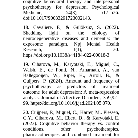
cognitive behavioral therapy and interpersonal
psychotherapy for depression. Psychological
Medicine, 54(3), 517–526.
doi:10.1017/S0033291723002143.
18. Cavaliere, F., & Gülöksüz, S. (2022).
Shedding light on the etiology of
neurodegenerative diseases and dementia: the
exposome paradigm. Npj Mental Health
Research, 1(1), 20.
https://doi.org/10.1038/s44184-022-00018-3.
19. Ciharova, M., Karyotaki, E., Miguel, C.,
Walsh, E., de Ponti, N., Amarnath, A., van
Ballegooijen, W., Riper, H., Arroll, B., &
Cuijpers, P. (2024). Amount and frequency of
psychotherapy as predictors of treatment
outcome for adult depression: A meta-regression
analysis. Journal of Affective Disorders, 359,92–
99. https://doi.org/10.1016/j.jad.2024.05.070.
20. Cuijpers, P., Miguel, C., Harrer, M., Plessen,
C.Y., Ciharova, M., Ebert, D., & Karyotaki, E.
(2023). Cognitive behavior therapy vs. control
conditions, other psychotherapies,
pharmacotherapies and combined treatment for