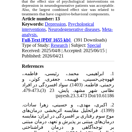
that the effect size of psychological interventions on
depression in neurodegenerative patients was acceptable.
Also, the largest combined effect size was related to
.
treatments that have cognitive-behavioral components
Article number: 13
Keywords:
Depression
,
Psychological
interventions
,
Neurodegenerative diseases
,
Meta-
analysis.
Full-Text
[PDF 1655 kb]
(391 Downloads)
Type of Study:
Research
| Subject:
Special
Received: 2025/04/8 | Accepted: 2025/06/15 |
Published: 2026/04/21
References
1. ابراهیمی، محمد.، رئیسی، فاطمه.،
قهوه‌چی‌حسینی، فهیمه.، جعفری، کوثر.، و
رحمتی، فاطمه. (1403). سواد افسردگی در افراد
نظامی شهر مشهد. پایش، 23 (3)،473-479.
10.61186/payesh.23.3.473 Doi:
2. اکبری، مهدی.، و حسینی، زهرا سادات.
(1399). فراتحلیل مقایسه اثربخشی درمان‌های
موج سوم رفتاری بر افسردگی در ایران: مقایسه
درمان‌های مبتنی بر پذیرش و تعهد، درمان مبتنی
بر توجه‌آگاهی و درمان فراشناختی