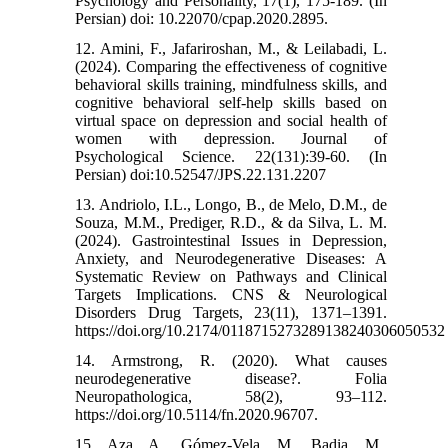
Psychology and Personality, 17(1), 175-189. (In
Persian) doi: 10.22070/cpap.2020.2895.
12. Amini, F., Jafariroshan, M., & Leilabadi, L.
(2024). Comparing the effectiveness of cognitive
behavioral skills training, mindfulness skills, and
cognitive behavioral self-help skills based on
virtual space on depression and social health of
women with depression. Journal of
Psychological Science. 22(131):39-60. (In
Persian) doi:10.52547/JPS.22.131.2207
13. Andriolo, I.L., Longo, B., de Melo, D.M., de
Souza, M.M., Prediger, R.D., & da Silva, L. M.
(2024). Gastrointestinal Issues in Depression,
Anxiety, and Neurodegenerative Diseases: A
Systematic Review on Pathways and Clinical
Targets Implications. CNS & Neurological
Disorders Drug Targets, 23(11), 1371–1391.
https://doi.org/10.2174/0118715273289138240306050532
14. Armstrong, R. (2020). What causes
neurodegenerative disease?. Folia
Neuropathologica, 58(2), 93–112.
https://doi.org/10.5114/fn.2020.96707.
15. Aza, A., Gómez-Vela, M., Badia, M.,