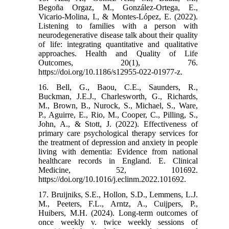
Begoña Orgaz, M., González-Ortega, E.,
Vicario-Molina, I., & Montes-López, E. (2022).
Listening to families with a person with
neurodegenerative disease talk about their quality
of life: integrating quantitative and qualitative
approaches. Health and Quality of Life
Outcomes, 20(1), 76.
https://doi.org/10.1186/s12955-022-01977-z.
16. Bell, G., Baou, C.E., Saunders, R.,
Buckman, J.E.J., Charlesworth, G., Richards,
M., Brown, B., Nurock, S., Michael, S., Ware,
P., Aguirre, E., Rio, M., Cooper, C., Pilling, S.,
John, A., & Stott, J. (2022). Effectiveness of
primary care psychological therapy services for
the treatment of depression and anxiety in people
living with dementia: Evidence from national
healthcare records in England. E. Clinical
Medicine, 52, 101692.
https://doi.org/10.1016/j.eclinm.2022.101692.
17. Bruijniks, S.E., Hollon, S.D., Lemmens, L.J.
M., Peeters, F.L., Arntz, A., Cuijpers, P.,
Huibers, M.H. (2024). Long-term outcomes of
once weekly v. twice weekly sessions of