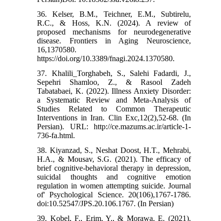
36. Kelser, B.M., Teichner, E.M., Subtirelu,
R.C., & Hoss, K.N. (2024). A review of
proposed mechanisms for neurodegenerative
disease. Frontiers in Aging Neuroscience,
16,1370580.
https://doi.org/10.3389/fnagi.2024.1370580.
37. Khalili_Torghabeh, S., Salehi Fadardi, J.,
Sepehri Shamloo, Z., & Rasool Zadeh
Tabatabaei, K. (2022). Illness Anxiety Disorder:
a Systematic Review and Meta-Analysis of
Studies Related to Common Therapeutic
Interventions in Iran. Clin Exc,12(2),52-68. (In
Persian). URL: http://ce.mazums.ac.ir/article-1-
736-fa.html.
38. Kiyanzad, S., Neshat Doost, H.T., Mehrabi,
H.A., & Mousav, S.G. (2021). The efficacy of
brief cognitive-behavioral therapy in depression,
suicidal thoughts and cognitive emotion
regulation in women attempting suicide. Journal
of' Psychological Science. 20(106),1767-1786.
doi:10.52547/JPS.20.106.1767. (In Persian)
39. Kobel, F., Erim, Y., & Morawa, E. (2021).