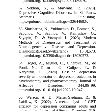
https://doi.org/10.3389/fpsyt.2023.1189970.
62. Sekhon, S., & Marwaha, R. (2023).
Depressive Cognitive Disorders. In StatPearls.
StatPearls Publishing.
https://pubmed.ncbi.nlm.nih.gov/32644682/.
63. Shusharina, N., Yukhnenko, D., Botman, S.,
Sapunov, V., Savinov, V., Kamyshov, G.,
Sayapin, D., & Voznyuk, I. (2023). Modern
Methods of Diagnostics and Treatment of
Neurodegenerative Diseases and Depression.
Diagnostics(Basel,Switzerland), 13(3),573.
https://doi.org/10.3390/diagnostics13030573.
64. Tröger, A., Miguel, C., Ciharova, M., de
Ponti, N., Durman, G., Cuijpers, P., &
Karyotaki, E. (2024). Baseline depression
severity as moderator on depression outcomes in
psychotherapy and pharmacotherapy. Journal of
Affective Disorders, 344,86–99.
https://doi.org/10.1016/j.jad.2023.10.047.
65. Werson, A. D., Meiser-Stedman, R., &
Laidlaw, K. (2022). A meta-analysis of CBT
efficacy for depression comparing adults and
older adults. Journal of Affective Disorders, 319,