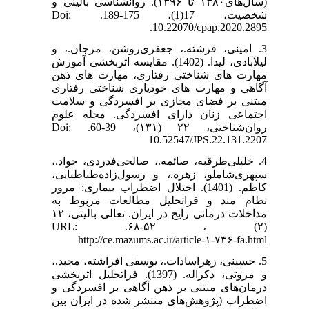
(سال‌های۱۳۸۰ تا ۱۳۹۶). روانشناسی بالینی و
شخصیت، 17(1)، 175-189. Doi:
10.22070/cpap.2020.2895.
3. امینی، فرشته.، جعفری‌روشن، مرجان.، و
لیلآبادی، لیدا. (1402). مقایسه اثربخشی آموزش
مهارت های شناختی رفتاری، مهارت های ذهن
آگاهی و مهارت های خودیاری شناختی رفتاری
مبتنی بر فضای مجازی بر افسردگی و سلامت
اجتماعی زنان دارای افسردگی. مجله علوم
روان‌شناختی، ۲۲ (۱۳۱)، 39-60. Doi:
10.52547/JPS.22.131.2207
4. خلیلی‌طرقبه، صائمه.، صالحی‌فدردی، جواد.،
سپهری‌شاملو، زهره.، و رسول‌زاده‌طباطبایی،
کاظم. (1401). اختلال اضطراب بیماری: مرور
نظام مند و فراتحلیل مطالعات مربوط به
مداخلات درمانی رایج در ایران. تعالی بالینی، ۱۲
(۲) ، ۵۲-۶۸. URL:
http://ce.mazums.ac.ir/article-۱-۷۳۶-fa.html
5. حسینی، زهراسادات.، یوسفی افراشته، مجید.،
و مروتی، ذکراله. (1397). فراتحلیل اثربخشی
درمان‌های مبتنی بر ذهن آگاهی بر افسردگی و
اضطراب (پژوهش‌های منتشر شده در ایران بین