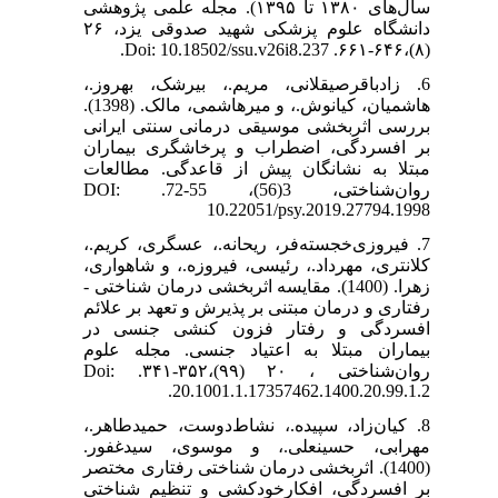
سال‌های ۱۳۸۰ تا ۱۳۹۵). مجله علمی پژوهشی
دانشگاه علوم پزشکی شهید صدوقی یزد، ۲۶
(۸)،۶۴۶-۶۶۱. Doi: 10.18502/ssu.v26i8.237.
6. زادباقرصیقلانی‌، مریم.، بیرشک، بهروز.،
هاشمیان، کیانوش.، و میرهاشمی، مالک. (1398).
بررسی اثربخشی موسیقی درمانی سنتی ایرانی
بر افسردگی، اضطراب و پرخاشگری بیماران
مبتلا به نشانگان پیش از قاعدگی. مطالعات
روان‌شناختی، 3(56)، 55-72. DOI:
10.22051/psy.2019.27794.1998
7. فیروزی‌خجسته‌فر، ریحانه.، عسگری، کریم.،
کلانتری، مهرداد.، رئیسی، فیروزه.، و شاهواری،
زهرا. (1400). مقایسه اثربخشی درمان شناختی -
رفتاری و درمان مبتنی بر پذیرش و تعهد بر علائم
افسردگی و رفتار فزون کنشی جنسی در
بیماران مبتلا به اعتیاد جنسی. مجله علوم
روان‌شناختی ، ۲۰ (۹۹)،۳۵۲-۳۴۱. Doi:
20.1001.1.17357462.1400.20.99.1.2.
8. کیان‌زاد، سپیده.، نشاط‌دوست، حمیدطاهر.،
مهرابی، حسینعلی.، و موسوی، سیدغفور.
(1400). اثربخشی درمان شناختی رفتاری مختصر
بر افسردگی، افکارخودکشی و تنظیم شناختی