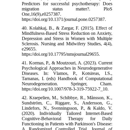
Predictors for successful psychotherapy: Does
migration status matter?. PloS
One,16(9),e0257387.
https://doi.org/10.1371/journal.pone.0257387.
40. Kolahkaj, B., & Zargar, F. (2015). Effect of
Mindfulness-Based Stress Reduction on Anxiety,
Depression and Stress in Women with Multiple
Sclerosis. Nursing and Midwifery Studies, 4(4),
e29655.
https://doi.org/10.17795/nmsjournal29655.
41. Kormas, P., & Moutzouri, A. (2023). Current
Psychological Approaches in Neurodegenerative
Diseases. In: Vlamos, P., Kotsireas, I.S.,
Tarnanas, I. (eds) Handbook of Computational
Neurodegeneration. Springer, Cham.
https://doi.org/10.1007/978-3-319-75922-7_10.
42. Kraepelien, M., Schibbye, R., Månsson, K.,
Sundström, C., Riggare, S., Andersson, G.,
Lindefors, N., Svenningsson, P., & Kaldo, V.
(2020). Individually Tailored Internet-Based
Cognitive-Behavioral Therapy for Daily
Functioning in Patients with Parkinson's Disease:
A Randomized Controlled Trial. Journal of