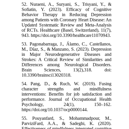
52. Nuraeni, A., Suryani, S., Trisyani, Y., &
Sofiatin, Y. (2023). Efficacy of Cognitive
Behavior Therapy in Reducing Depression
among Patients with Coronary Heart Disease: An
Updated Systematic Review and Meta-Analysis
of RCTs. Healthcare (Basel, Switzerland), 11(7),
943. https://doi.org/10.3390/healthcare11070943.
53. Pagonabarraga, J., Álamo, C., Castellanos,
M., Díaz, S., & Manzano, S. (2023). Depression
in Major Neurodegenerative Diseases and
Strokes: A Critical Review of Similarities and
Differences among Neurological Disorders.
Brain Sciences, 13(2),318. doi:
10.3390/brainsci13020318.
54. Pang, D., & Ruch, W. (2019). Fusing
character strengths and mindfulness
interventions: Benefits for job satisfaction and
performance. Journal of Occupational Health
Psychology, 24(1), 150–162.
https://doi.org/10.1037/ocp0000144.
55. Pouyanfard, S., Mohammadpour, M.,
ParviziFard, A.A., & Sadeghi, K. (2020).
Effectiveness of mindfulness-integrated cognitive