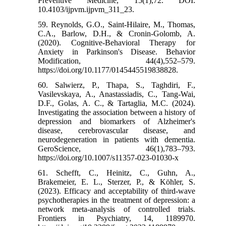
Preventive Medicine, 15(1),72. DOI:
10.4103/ijpvm.ijpvm_311_23.
59. Reynolds, G.O., Saint-Hilaire, M., Thomas,
C.A., Barlow, D.H., & Cronin-Golomb, A.
(2020). Cognitive-Behavioral Therapy for
Anxiety in Parkinson's Disease. Behavior
Modification, 44(4),552–579.
https://doi.org/10.1177/0145445519838828.
60. Salwierz, P., Thapa, S., Taghdiri, F.,
Vasilevskaya, A., Anastassiadis, C., Tang-Wai,
D.F., Golas, A. C., & Tartaglia, M.C. (2024).
Investigating the association between a history of
depression and biomarkers of Alzheimer's
disease, cerebrovascular disease, and
neurodegeneration in patients with dementia.
GeroScience, 46(1),783–793.
https://doi.org/10.1007/s11357-023-01030-x
61. Schefft, C., Heinitz, C., Guhn, A.,
Brakemeier, E. L., Sterzer, P., & Köhler, S.
(2023). Efficacy and acceptability of third-wave
psychotherapies in the treatment of depression: a
network meta-analysis of controlled trials.
Frontiers in Psychiatry, 14, 1189970.