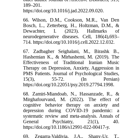
189–201.
https://doi.org/10.1016/j.jad.2022.09.020.
66. Wilson, D.M., Cookson, M.R., Van Den
Bosch, L., Zetterberg, H., Holtzman, D.M., &
Dewachter, I. (2023). Hallmarks of
neurodegenerative diseases. Cell, 186(4),693–
714. https://doi.org/10.1016/j.cell.2022.12.032.
67. Zadbagher Seighalani, M., Birashk B.,
Hashemian K., & Mirhashemi, M. (2019). The
Effectiveness of Traditional Iranian Music
Therapy on Depression, Anxiety, Aggression in
PMS Patients. Journal of Psychological Studies,
15(3), 55-72. (In Persian)
https://doi.org/10.22051/psy.2019.27794.1998.
68. Zamiri-Miandoab, N., Hassanzade, R., &
Mirghafourvand, M. (2022). The effect of
cognitive behavior therapy on anxiety and
depression during COVID-19 pandemic: a
systematic review and meta-analysis. Annals of
General Psychiatry, 21(1), 40.
https://doi.org/10.1186/s12991-022-00417-y.
69. Zegarra-Valdivia, J.A., Shany-Ur, T.,