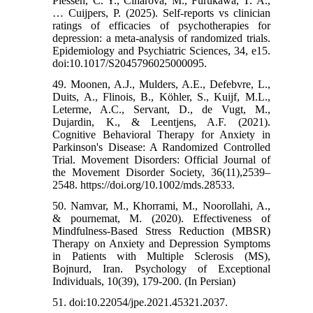
Plessen, C. Y., Ciharova, M., Furukawa, T. A.,
… Cuijpers, P. (2025). Self-reports vs clinician
ratings of efficacies of psychotherapies for
depression: a meta-analysis of randomized trials.
Epidemiology and Psychiatric Sciences, 34, e15.
doi:10.1017/S2045796025000095.
49. Moonen, A.J., Mulders, A.E., Defebvre, L.,
Duits, A., Flinois, B., Köhler, S., Kuijf, M.L.,
Leterme, A.C., Servant, D., de Vugt, M.,
Dujardin, K., & Leentjens, A.F. (2021).
Cognitive Behavioral Therapy for Anxiety in
Parkinson's Disease: A Randomized Controlled
Trial. Movement Disorders: Official Journal of
the Movement Disorder Society, 36(11),2539–
2548. https://doi.org/10.1002/mds.28533.
50. Namvar, M., Khorrami, M., Noorollahi, A.,
& pournemat, M. (2020). Effectiveness of
Mindfulness-Based Stress Reduction (MBSR)
Therapy on Anxiety and Depression Symptoms
in Patients with Multiple Sclerosis (MS),
Bojnurd, Iran. Psychology of Exceptional
Individuals, 10(39), 179-200. (In Persian)
51. doi:10.22054/jpe.2021.45321.2037.