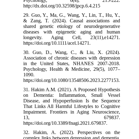
Psychology, 6(4), 215-222.
http://dx.doi.org/10.32598/jpcp.6.4.215
29. Guo, Y., Ma, G., Wang, Y., Lin, T., Hu, Y.,
& Zang, T. (2024). Causal associations and
shared genetic etiology of neurodegenerative
diseases with epigenetic aging and human
longevity. Aging Cell, 23(11),e14271.
https://doi.org/10.1111/acel.14271.
30. Guo, D., Wang, C., & Liu, X. (2024).
Association of chronic diseases with depression
in the United States, NHANES 2007-2018.
Psychology, Health & Medicine, 29(5), 1077–
1090.
https://doi.org/10.1080/13548506.2023.2277153.
31. Hakim A.M. (2021). A Proposed Hypothesis
on Dementia: Inflammation, Small Vessel
Disease, and Hypoperfusion Is the Sequence
That Links All Harmful Lifestyles to Cognitive
Impairment. Frontiers in Aging Neuroscience,
13, 679837.
https://doi.org/10.3389/fnagi.2021.679837.
32. Hakim, A. (2022). Perspectives on the
complex links between depression and dementia.