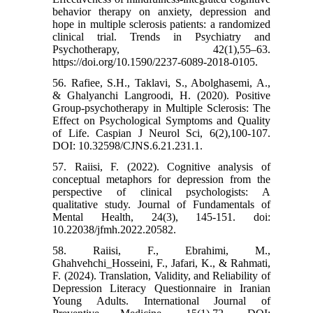
behavior therapy on anxiety, depression and
hope in multiple sclerosis patients: a randomized
clinical trial. Trends in Psychiatry and
Psychotherapy, 42(1),55–63.
https://doi.org/10.1590/2237-6089-2018-0105.
56. Rafiee, S.H., Taklavi, S., Abolghasemi, A.,
& Ghalyanchi Langroodi, H. (2020). Positive
Group-psychotherapy in Multiple Sclerosis: The
Effect on Psychological Symptoms and Quality
of Life. Caspian J Neurol Sci, 6(2),100-107.
DOI: 10.32598/CJNS.6.21.231.1.
57. Raiisi, F. (2022). Cognitive analysis of
conceptual metaphors for depression from the
perspective of clinical psychologists: A
qualitative study. Journal of Fundamentals of
Mental Health, 24(3), 145-151. doi:
10.22038/jfmh.2022.20582.
58. Raiisi, F., Ebrahimi, M.,
Ghahvehchi_Hosseini, F., Jafari, K., & Rahmati,
F. (2024). Translation, Validity, and Reliability of
Depression Literacy Questionnaire in Iranian
Young Adults. International Journal of