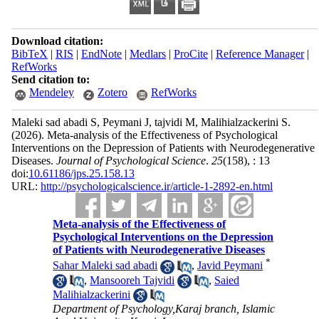
Download citation:
BibTeX
|
RIS
|
EndNote
|
Medlars
|
ProCite
|
Reference Manager
|
RefWorks
Send citation to:
Mendeley
Zotero
RefWorks
Maleki sad abadi S, Peymani J, tajvidi M, Malihialzackerini S.
(2026).
Meta-analysis of the Effectiveness of Psychological
Interventions on the Depression of Patients with Neurodegenerative
Diseases.
Journal of Psychological Science
.
25
(158)
, : 13
doi:
10.61186/jps.25.158.13
URL:
http://psychologicalscience.ir/article-1-2892-en.html
Meta-analysis of the Effectiveness of
Psychological Interventions on the Depression
of Patients with Neurodegenerative Diseases
*
Sahar Maleki sad abadi
,
Javid Peymani
,
Mansooreh Tajvidi
,
Saied
Malihialzackerini
Department of Psychology,Karaj branch, Islamic