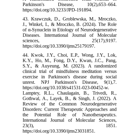
Parkinson's Disease, 10(2),653–664.
https://doi.org/10.3233/JPD-191894.
43. Krawczuk, D., Groblewska, M., Mroczko,
J., Winkel, I., & Mroczko, B. (2024). The Role
of α-Synuclein in Etiology of Neurodegenerative
Diseases. International Journal of Molecular
sciences, 25(17),9197.
https://doi.org/10.3390/ijms25179197.
44. Kwok, J.Y., Choi, E.P., Wong, J.Y., Lok,
K.Y., Ho, M., Fong, D.Y., Kwan, J.C., Pang,
S.Y., & Auyeung, M. (2023). A randomized
clinical trial of mindfulness meditation versus
exercise in Parkinson's disease during social
unrest. NPJ Parkinson's Disease, 9(1),7.
https://doi.org/10.1038/s41531-023-00452-w.
Lamptey, R.L., Chaulagain, B., Trivedi, R.,
Gothwal, A., Layek, B., & Singh, J. (2022). A
Review of the Common Neurodegenerative
Disorders: Current Therapeutic Approaches and
the Potential Role of Nanotherapeutics.
International Journal of Molecular Sciences,
23(3), 1851.
https://doi.org/10.3390/ijms23031851.