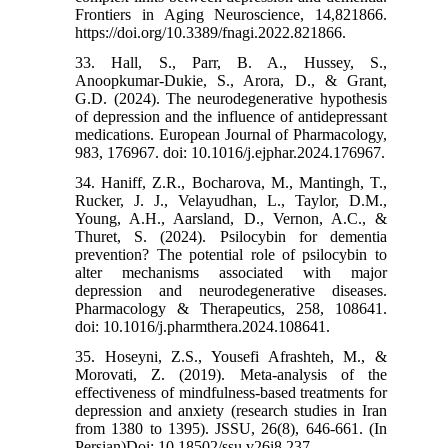
Frontiers in Aging Neuroscience, 14,821866.
https://doi.org/10.3389/fnagi.2022.821866.
33. Hall, S., Parr, B. A., Hussey, S.,
Anoopkumar-Dukie, S., Arora, D., & Grant,
G.D. (2024). The neurodegenerative hypothesis
of depression and the influence of antidepressant
medications. European Journal of Pharmacology,
983, 176967. doi: 10.1016/j.ejphar.2024.176967.
34. Haniff, Z.R., Bocharova, M., Mantingh, T.,
Rucker, J. J., Velayudhan, L., Taylor, D.M.,
Young, A.H., Aarsland, D., Vernon, A.C., &
Thuret, S. (2024). Psilocybin for dementia
prevention? The potential role of psilocybin to
alter mechanisms associated with major
depression and neurodegenerative diseases.
Pharmacology & Therapeutics, 258, 108641.
doi: 10.1016/j.pharmthera.2024.108641.
35. Hoseyni, Z.S., Yousefi Afrashteh, M., &
Morovati, Z. (2019). Meta-analysis of the
effectiveness of mindfulness-based treatments for
depression and anxiety (research studies in Iran
from 1380 to 1395). JSSU, 26(8), 646-661. (In
Persian)Doi: 10.18502/ssu.v26i8.237.