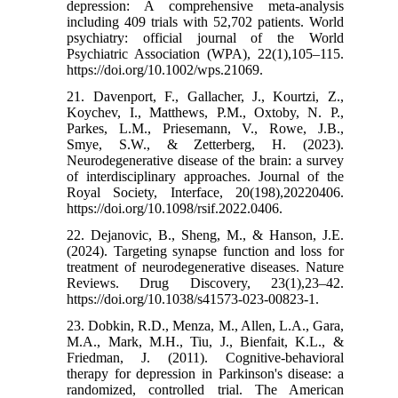
depression: A comprehensive meta-analysis
including 409 trials with 52,702 patients. World
psychiatry: official journal of the World
Psychiatric Association (WPA), 22(1),105–115.
https://doi.org/10.1002/wps.21069.
21. Davenport, F., Gallacher, J., Kourtzi, Z.,
Koychev, I., Matthews, P.M., Oxtoby, N. P.,
Parkes, L.M., Priesemann, V., Rowe, J.B.,
Smye, S.W., & Zetterberg, H. (2023).
Neurodegenerative disease of the brain: a survey
of interdisciplinary approaches. Journal of the
Royal Society, Interface, 20(198),20220406.
https://doi.org/10.1098/rsif.2022.0406.
22. Dejanovic, B., Sheng, M., & Hanson, J.E.
(2024). Targeting synapse function and loss for
treatment of neurodegenerative diseases. Nature
Reviews. Drug Discovery, 23(1),23–42.
https://doi.org/10.1038/s41573-023-00823-1.
23. Dobkin, R.D., Menza, M., Allen, L.A., Gara,
M.A., Mark, M.H., Tiu, J., Bienfait, K.L., &
Friedman, J. (2011). Cognitive-behavioral
therapy for depression in Parkinson's disease: a
randomized, controlled trial. The American