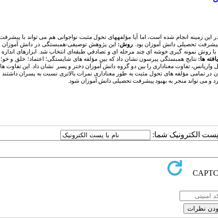
این زمینه انجام شده است، اما آیا مؤلفه­های تحول مثبت نواجوانی هم می ­تواند با پیشرف
شرفت تحصیلی دانش ­آموزان بود.
روش:
این پژوهش توصیفی-همبستگی در دانش ­آموزان د
 بود. بدین منظور تعداد 400 ﻧﻔﺮ دانش ­آموز (200 نفر دختر، 200 نفر پسر) با روش نمونه­ گیری خوشه ­ای چند مرحله­ ای و ﺗﺼﺎدﻓﻲ ﻃﺒﻘﻪای انتخاب شد. ابزارهای ان
یافته ­ها:
نتایج همبستگی پیرسون نشان داد که بین مؤلفه
های شایستگی؛ اعتماد؛ خلق و خو؛ 
لیل واریانس، تفاوت معناداری را بین دو گروه دانش­ آموزان دختر و پسر نشان داد. این تفاوت ­ها 
ر تمامی مؤلفه ­های تحول مثبت به طور معناداری نمرات بالاتری نسبت به پسران داشتند (0/01
و می ­تواند منجر به بهبود پیشرفت تحصیلی دانش ­آموزان شود.
ا پست الکترونیک شما: