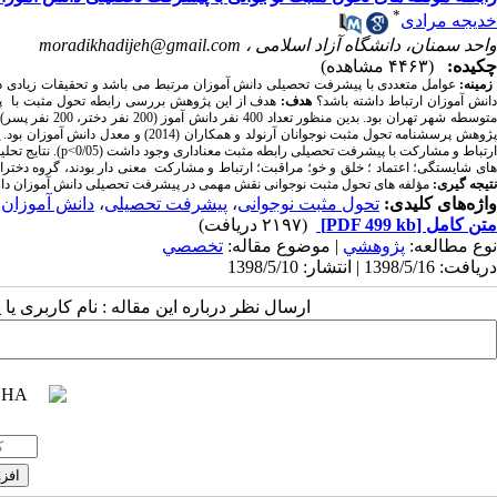
*
خدیجه مرادی
واحد سمنان، دانشگاه آزاد اسلامی ،
moradikhadijeh@gmail.com
چکیده:
(۴۴۶۳ مشاهده)
زمینه:
عوامل متعددی با پیشرفت تحصیلی دانش­ آموزان مرتبط می­ باشد و تحقیقات زیادی در 
انش ­آموزان ارتباط داشته باشد؟
هدف:
هدف از این پژوهش بررسی رابطه تحول مثبت با پی
متوسطه شهر تهران
ژوهش پرسشنامه تحول مثبت نوجوانان آرنولد و همکاران (2014) و معدل دانش­ آموزان بود.
ارتباط و مشارکت با پیشرفت تحصیلی رابطه مثبت معناداری وجود داشت (0/05
p<
). نتایج تح
های شایستگی؛ اعتماد ؛ خلق و خو؛ مراقبت؛ ارتباط و مشارکت معنی ­دار بودند، گروه دختران د
نتیجه­ گیری:
مؤلفه­ های تحول مثبت نوجوانی نقش مهمی در پیشرفت تحصیلی دانش ­آموزان دارد 
واژه‌های کلیدی:
تحول مثبت نوجوانی
،
پیشرفت تحصیلی
،
دانش آموزان
متن کامل
[PDF 499 kb]
(۲۱۹۷ دریافت)
نوع مطالعه:
پژوهشي
| موضوع مقاله:
تخصصي
دریافت: 1398/5/16 | انتشار: 1398/5/10
ارسال نظر درباره این مقاله : نام کاربری ی