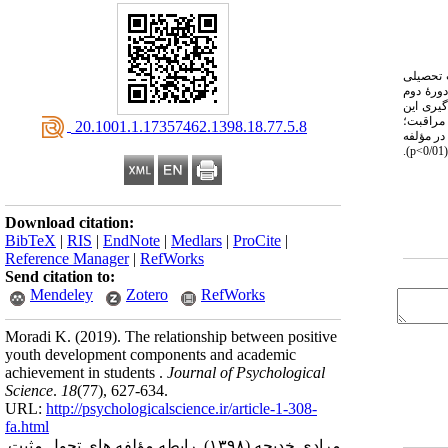
ت تحصیلی
ورۀ دوم
دازه ­گیری این
مراقبت؛
‎ 20.1001.1.17357462.1398.18.77.5.8
در مؤلفه
).
p<
Download citation:
BibTeX
|
RIS
|
EndNote
|
Medlars
|
ProCite
|
Reference Manager
|
RefWorks
Send citation to:
Mendeley
Zotero
RefWorks
Moradi K.
(2019).
The relationship between positive
youth development components and academic
achievement in students .
Journal of Psychological
Science
.
18
(77)
, 627-634.
URL:
http://psychologicalscience.ir/article-1-308-
fa.html
مرادی خدیجه.
(۱۳۹۸).
رابطه مؤلفه های تحول مثبت