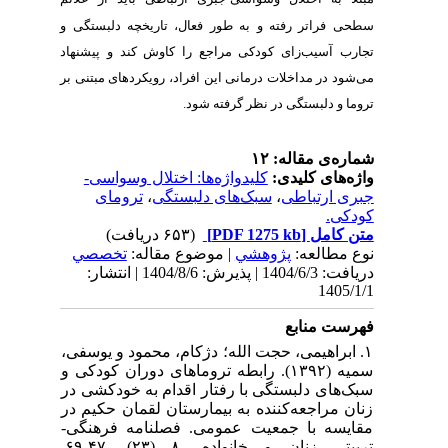
ریخچه دلبستگی و
اوش کند
و پیشنهاد
ویکردهای مبتنی بر
تلال وسواسی
ترومای
،
ی
| له
تخصصي
دریافت: 1404/6/3 | پذیرش: 1404/8/6 | انتشار:
۱. حمود و یوسفی
اهای دوران کودکی و
م به خودکشی در
 لقمان حکیم در
لنامه فرهنگی
تربیتی زنان و خانواده، ۸ (۲۳)، ۴۷-۶۹.