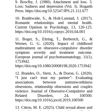
9. Bowlby, J. 
Loss: Sadness a
Press. https://
10. Braithwaite
Romantic rela
Current Opinio
https://doi.org
11. Boger, S.,
Werner, G. G.
maltreatment o
symptom seve
European journa
1753942.
https://doi.or
12. Brandes, O.
“I just can't 
associations
obsessions, rel
violence. Jour
Related D
https://doi.org
13. Citron, M. 