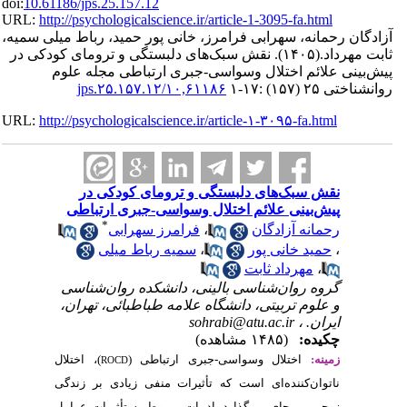
doi:
10.61186/jps.25.157.
URL:
http://psychologica
ر حمید، رباط میلی سمیه
ی و ترومای کودکی در
باطی مجله علوم
URL:
http://psychologica
 کودکی در
جبری ارتباطی
*
هرابی
اط میلی
ده روان‌شناسی
باطبائی، تهران
اطی
)، اختلال
ROCD
ی زیادی بر زندگی
 به تأثیرات عوامل