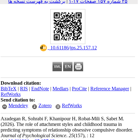
به فهرست نسخه ها
‎
Download citation:
BibTeX
|
RIS
|
EndNote
RefWorks
Send citation to:
Mendeley
Zoter
Azadegan R, Sohrabi F, 
(2026).
The role of attac
predicting symptoms of re
Journal of Psychological