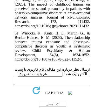
(2023). The i
perceived stress
obsessive-compu
network analy
Researc
https://doi.org
51. Wislocki, 
Becker-Haimes,
between trau
compulsive di
review. Ch
Developme
https://doi.org
م کاربری یا پست