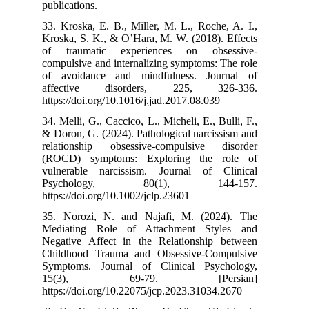
publications.
33. Kroska, E. 
Kroska, S. K., 
of traumatic
compulsive and 
of avoidance 
affective d
https://doi.org/
34. Melli, G., C
& Doron, G. (20
relationship 
(ROCD) sympt
vulnerable na
Psycholo
https://doi.org/
35. Norozi, N
Mediating Ro
Negative Affec
Childhood Tra
Symptoms. Jou
15(3), 
https://doi.org