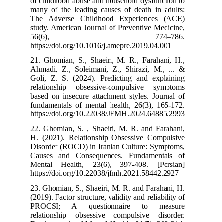
of childhood ab
many of the lea
The Adverse 
study. American
56(6
https://doi.org
21. Ghomian, S.
Ahmadi, Z., So
Goli, Z. S. (2
relationship 
based on insecu
fundamentals of
https://doi.or
22. Ghomian, S.
H. (2021). Rel
Disorder (ROCD
Causes and Co
Mental Health
https://doi.org
23. Ghomian, S.
(2019). Factor st
PROCSI; A q
relationship o