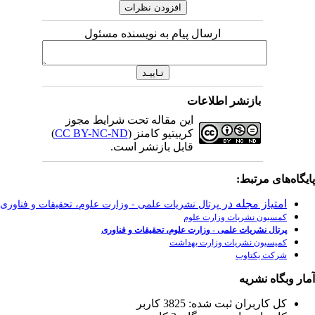
مسئول
رایط مجوز
)
CC BY-NC-
رت علوم، تحقیقات و فناوری
وری