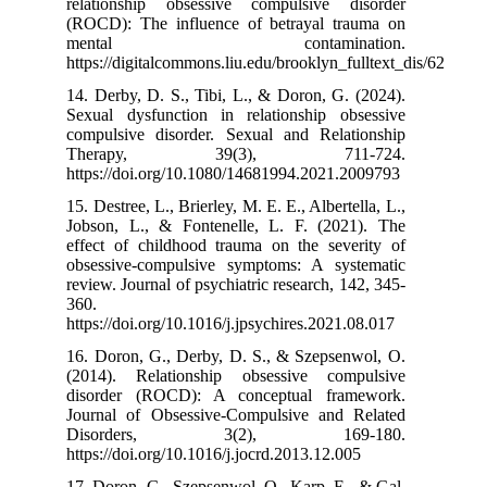
relationship 
(ROCD): The in
mental
https://digitalc
14. Derby, D. S
Sexual dysfunc
compulsive dis
Therapy
https://doi.or
15. Destree, L.,
Jobson, L., & 
effect of chil
obsessive-comp
review. Journal 
360.
https://doi.org/
16. Doron, G.,
(2014). Relat
disorder (ROC
Journal of Obs
Disorder
https://doi.org/
17. Doron, G., 