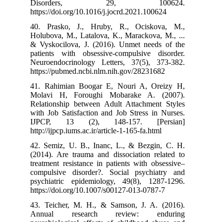
Disorde
https://doi.org
40. Prasko, J
Holubova, M., L
& Vyskocilova,
patients with 
Neuroendocrino
https://pubmed
41. Rahimian 
Molavi H, Fo
Relationship b
with Job Satisf
IJPCP, 13 
http://ijpcp.iums
42. Semiz, U. 
(2014). Are tra
treatment resis
compulsive dis
psychiatric ep
https://doi.org
43. Teicher, M
Annual res