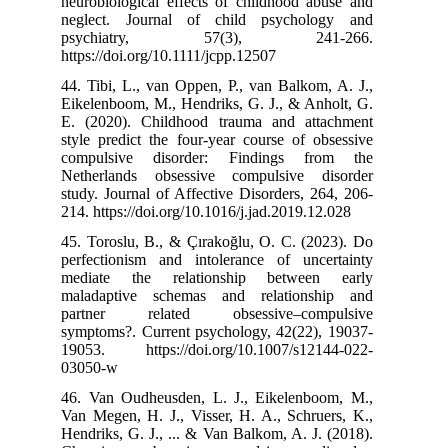
neurobiological
neglect. Jour
psychiat
https://doi.org/
44. Tibi, L., v
Eikelenboom, M.
E. (2020). Ch
style predict t
compulsive d
Netherlands o
study. Journal 
214. https://doi
45. Toroslu, B.
perfectionism 
mediate the 
maladaptive s
partner rel
symptoms?. Cur
19053. https:
03050-w
46. Van Oudheu
Van Megen, H. J
Hendriks, G. J.