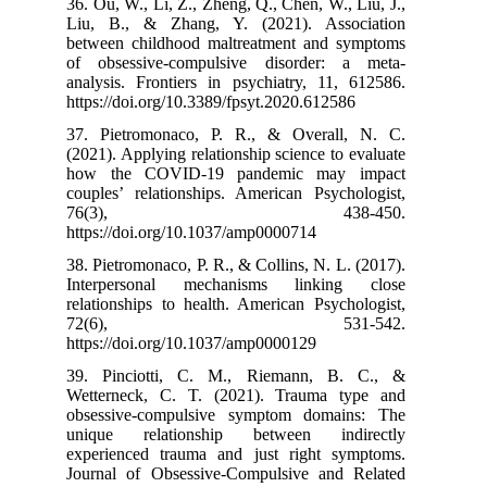
36. Ou, W., Li, 
Liu, B., & Zh
between childh
of obsessive-
analysis. Front
https://doi.org
37. Pietromon
(2021). Applying
how the COV
couples’ relati
76(3
https://doi.org
38. Pietromonaco
Interpersona
relationships t
72(6
https://doi.org
39. Pinciott
Wetterneck, C
obsessive-com
unique relat
experienced tr
Journal of Obs