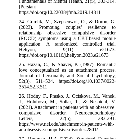
Fundamentals of
[Persian]
https://doi.org
24. Gorelik, M
(2023). Promo
relationship 
(ROCD) sympto
application: A
Heliyon
https://doi.org
25. Hazan, C.,
love conceptua
Journal of Per
52(3), 511–524
3514.52.3.511
26. Hodny, F., 
J., Holubova, 
(2021). Attachme
compulsive d
Letters
https://www.nel
an-obsessive-co
27. Hooman, H.