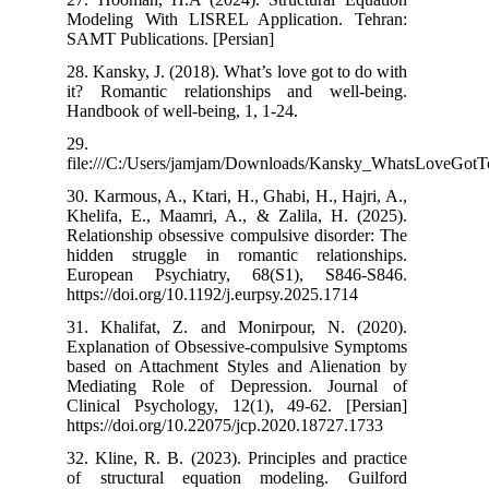
Modeling With
SAMT Publicatio
28. Kansky, J. (
it? Romantic 
Handbook of wel
29.
file:///C:/Use
30. Karmous, A.,
Khelifa, E., M
Relationship ob
hidden strugg
European Psy
https://doi.org/
31. Khalifat,
Explanation of
based on Attac
Mediating Rol
Clinical Psych
https://doi.org
32. Kline, R. B
of structural