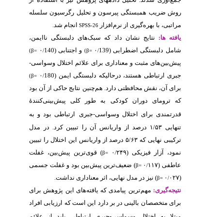
 رگرسیون سلسله
انجام شد.
 دلبستگی ناایمن
۰
جتنابی (140
(β=
/
ائم اختلال وسواسی
۰
ایمن (180
(β=
/
ابج حاکی از آن بود
 پیش‌بینی‌کنندۀ
ارتباطی بود و به
 را تبیین کرد. در مدل
 واریانس این اختلال را تبیین
)  پیش‌بین، غفلت
) ود و غفلت جسمی
) ی نداشت
ای این پژوهش برای
ت که ارزیابی افراد
طی باید از علائم