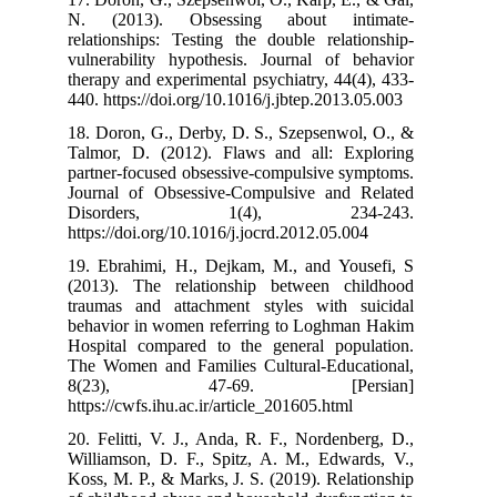
N. (2013). 
relationships: 
vulnerability 
therapy and exp
440. https://doi
18. Doron, G., 
Talmor, D. (20
partner-focused
Journal of Obs
Disorder
https://doi.org/
19. Ebrahimi, 
(2013). The r
traumas and at
behavior in wo
Hospital compa
The Women and 
8(23), 
https://cwfs.ihu
20. Felitti, V.
Williamson, D.
Koss, M. P., & 