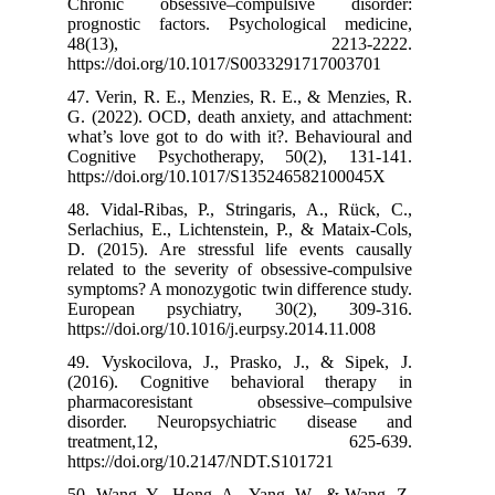
Chronic obse
prognostic fac
48(13
https://doi.or
47. Verin, R. E
G. (2022). OCD,
what’s love got
Cognitive Psy
https://doi.or
48. Vidal-Ribas
Serlachius, E.,
D. (2015). Are
related to the 
symptoms? A mon
European ps
https://doi.org/
49. Vyskocilov
(2016). Cogn
pharmacoresi
disorder. Ne
treatme
https://doi.or
50. Wang, Y., 