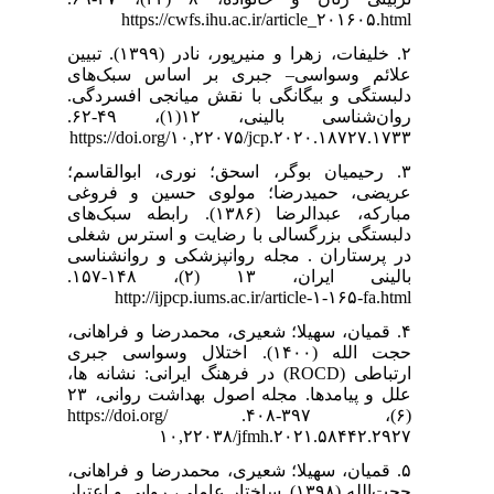
https://
۲. خلیفات، زهرا و منیرپور، نادر (۱۳۹۹). تبیین
ساس سبک‌های
یانجی افسردگی
روان‌شناسی بالینی، ۱۲(۱)، ۴۹-۶۲.
https://doi.or
۳. ابوالقاسم؛
سین و فروغی
بدالرضا (۱۳۸۶). رابطه سبک‌های
و استرس شغلی
ی و روانشناسی
بالینی ایران، ۱۳ (۲)، ۱۴۸-۱۵۷.
http://ij
۴. ا و فراهانی
 اختلال وسواسی جبری
ارتباطی (ROCD) نه ها
علل و پیامدها. مجله اصول بهداشت روانی، ۲۳
(۶)، ۳۹۷-۴۰۸. https://doi.org/
۱۰
۵. ا و فراهانی
 عاملی، روایی و اعتبار