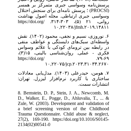
رکز بر همسر
(PROCSI)  اختلال
 اصول بهداشت
روانی، ۲۱ (۵)، ۳۰۳-۳۱۴. https://doi.org/
۶. نوروزی، نسیم و نجفی، محمود (۱۴۰۲). نقش
و عواطف منفی
ا علائم وسواس
فکری - عملی. روان‌شناسی بالینی، ۱۵(۳)،
۶۹-۷۹. https://doi.org/
۱
۷. علی (۱۴۰۳). مدل‌یابی معادلات
 لیزرل. تهران
8. Bernstein, D
D., Walker, E.,
Zule, W. (2003)
a brief scree
Trauma Questio
27(2), 169-190.
2134(02)00541