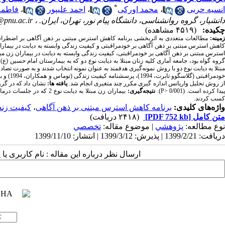
*
انسیه حربی
،
محمد اورکی
،
احمد علیپور
،
فاطمه
دانشیار، گروه روانشناسی، دانشگاه پیام نور، تهران، ایران. ،
@pnu.ac.ir
چکیده:
(۴۵۱۹ مشاهده)
زمینه:
مطالعات متعددی به اثربخشی برنامه کاهش استرس مبتنی بر ذهن­ آگاهی بر اضطراب و
اهش استرس مبتنی بر ذهن ­آگاهی بر خودمراقبتی و کیفیت زندگی وابسته به دیابت در بیماران 
سترس مبتنی بر ذهن ­آگاهی بر خودمراقبتی، کیفیت زندگی وابسته به دیابت در بیماران زن مبتلا
روه گواه بود، جامعه آماری کلیه زنان مبتلا به دیابت نوع دو که به بیمارستان امام حسین (ع) در شهر تهران در طی ماه‌های دی 
بتلا به دیابت نوع دو با روش نمونه‌گیری هدفمند به عنوان نمونه انتخاب شدند و به صورت تصا
ودمراقبتی (
گلاسگوو تابرت، 1994
)، پرسشنامه کیفیت زندگی (توماس و همکاران، 1994) و برنامه آموزشی کاهش استرس مبتنی بر ذهن­ آگاهی (
ز روش تحلیل واریانس اندازه­ گیری مکرر چند متغیری انجام شد.
یافته ­ها:
نشان داد که در گرو
یدا کرده است. (0/001 <
P
).
نتیجه‌گیری:
بیماران زن مبتلا به دیابت نوع 2
که در جلسات درمان
کسب کردند.
واژه‌های کلیدی:
برنامه کاهش استرس مبتنی بر ذهن آگاهی
،
کیفیت زن
متن کامل
[PDF 752 kb]
(۲۴۱۸ دریافت)
نوع مطالعه:
پژوهشي
| موضوع مقاله:
تخصصي
دریافت: 1399/2/21 | پذیرش: 1399/3/12 | انتشار: 1399/11/10
ارسال نظر درباره این مقاله : نام کاربری ی