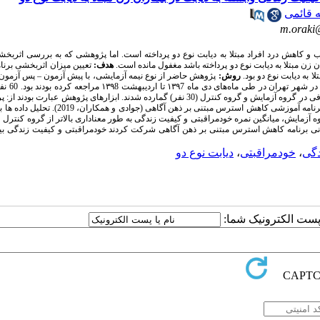
 قائمی
m.oraki
 کاهش درد افراد مبتلا به دیابت نوع دو پرداخته است. اما پژوهشی که به بررسی اثربخش
زن مبتلا به دیابت نوع دو پرداخته باشد مغفول مانده است.
هدف:
تعیین میزان اثربخشی برنا
 به دیابت نوع دو بود
.
روش:
پژوهش حاضر از نوع نیمه ­آزمایشی، با پیش ­آزمون
–
پس­ آزمون 
ماه ۱۳۹7 تا اردیبهشت ۱۳۹8 مراجعه‌ کرده بودند بود.
60 ن
دفی در
گروه آزمایش و گروه کنترل (30 نفر) گمارده شدند.
ابزارهای پژوهش عبارت بودند از: 
جوادی و همکاران، 2019).
تحلیل داده­ ها ب
ه آزمایش، میانگین نمره خودمراقبتی و کیفیت زندگی به طور معناداری بالاتر از گروه کنترل 
ی برنامه کاهش استرس مبتنی بر ذهن ­آگاهی شرکت کردند خودمراقبتی و کیفیت زندگی بی
دگی
،
خودمراقبتی
،
دیابت نوع دو
ا پست الکترونیک شما: