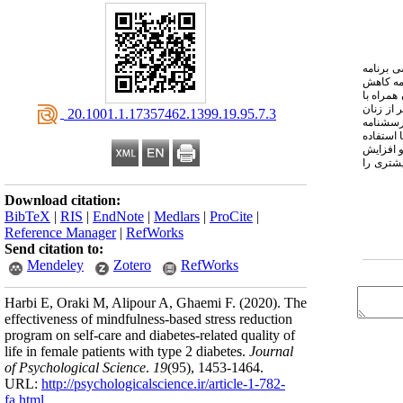
ی برنامه
مه کاهش
همراه با
فر از زنان
‎ 20.1001.1.17357462.1399.19.95.7.3
پرسشنامه
ا استفاده
و افزایش
شتری را
Download citation:
BibTeX
|
RIS
|
EndNote
|
Medlars
|
ProCite
|
Reference Manager
|
RefWorks
Send citation to:
Mendeley
Zotero
RefWorks
Harbi E, Oraki M, Alipour A, Ghaemi F.
(2020).
The
effectiveness of mindfulness-based stress reduction
program on self-care and diabetes-related quality of
life in female patients with type 2 diabetes.
Journal
of Psychological Science
.
19
(95)
, 1453-1464.
URL:
http://psychologicalscience.ir/article-1-782-
fa.html