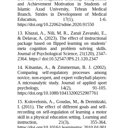
and Achieveme
Islamic Azad
Branch. Strid
Educati
https://doi.org
13. Khazai, A., 
& Delavar, A. (2
package based o
meta cognitio
Journal of Psyc
2364. https:// 
14. Kitsantas,
Comparing sel
novice, non-expe
A microanalytic
psycholo
https://doi.or
15. Kolovelonis
I. (2011). The e
recording on se
skill in a physi
instructi
https://doi.org/