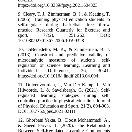
https://doi.org
9. Cleary, T. J.
(2006). Trainin
self-regulate
practice. Rese
sport, 7
10.1080/02701
10. DiBenedet
(2013). Constr
microanalytic
regulation of 
Individual 
https://doi.org/
11. Duivenvoor
Hilvoorde, I., 
regulated lea
controlled pract
of Physical Edu
DOI: 10.7752/j
12. Ghorbani Y
& Saeed Parvar
Between Self-