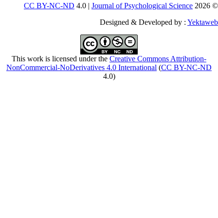
CC BY-NC-ND
4
This work is licensed
NonCommercial-NoDeriv