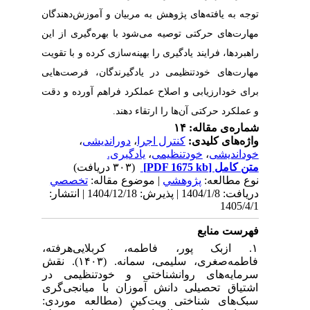
 و آموزش‌دهندگان
بهره‌گیری از این
ی کرده و با تقویت
گان
فرصت‌هایی
اهم آورده و دقت
،
ندیشی
ی
| له
تخصصي
دریافت: 1404/1/8 | پذیرش: 1404/12/18 | انتشار:
۱. یی‌هرفته
فاطمه‌صغری، سلیمی، سمانه. (۱۴۰۳). نقش
ودتنظیمی در
ا میانجی‌گری
مطالعه موردی