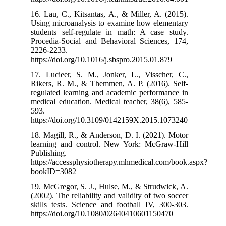
16. Lau, C., Ki
Using microana
students self-
Procedia-Socia
2226-2233.
https://doi.org
17. Lucieer, S
Rikers, R. M.,
regulated learn
medical educati
593.
https://doi.or
18. Magill, R.,
learning and c
Publishing.
https://accessp
bookID=3082
19. McGregor, S
(2002). The reli
skills tests. S
https://doi.or