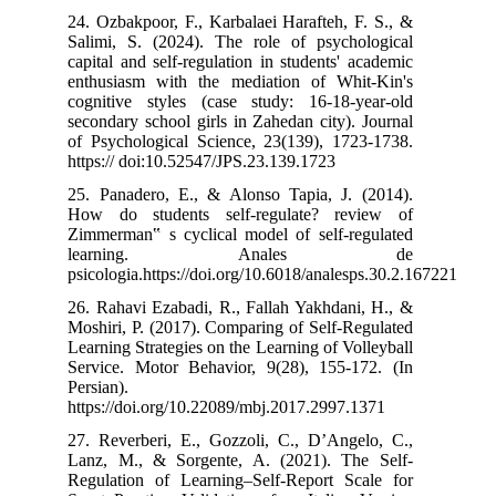
24. Ozbakpoor, 
Salimi, S. (20
capital and self
enthusiasm wit
cognitive styl
secondary schoo
of Psychologic
https:// doi:10
25. Panadero, 
How do studen
Zimmerman‟ s c
learni
psicologia.http
26. Rahavi Ezab
Moshiri, P. (20
Learning Strateg
Service. Motor
Persian).
https://doi.org
27. Reverberi,
Lanz, M., & S
Regulation of 