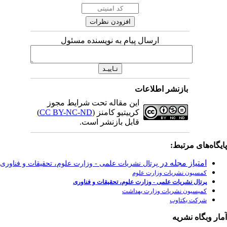
مسئول
رایط مجوز
)
CC BY-NC-
رت علوم، تحقیقات و فناوری
وری