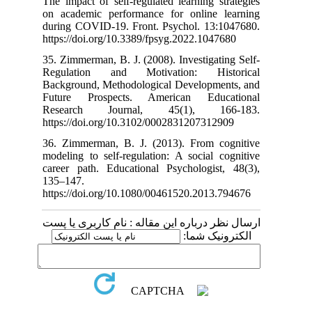
The impact of s
on academic pe
during COVID-1
https://doi.org
35. Zimmerman, 
Regulation a
Background, Me
Future Prosp
Research J
https://doi.or
36. Zimmerman,
modeling to sel
career path. E
135–147.
https://doi.or
م کاربری یا پست