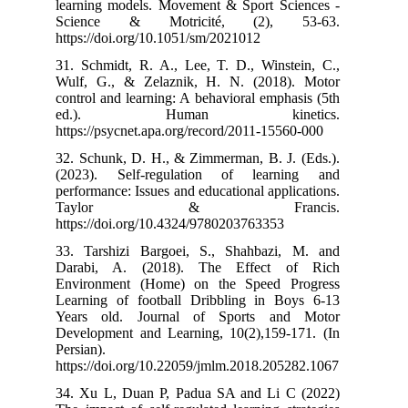
learning model
Science & 
https://doi.org
31. Schmidt, R
Wulf, G., & Z
control and lea
ed.). 
https://psycnet
32. Schunk, D.
(2023). Self
performance: Iss
Taylo
https://doi.org
33. Tarshizi 
Darabi, A. (
Environment (
Learning of fo
Years old. J
Development an
Persian).
https://doi.org
34. Xu L, Dua