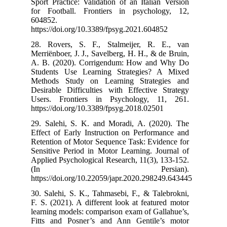
Sport Practice:
for Football.
604852.
https://doi.org
28. Rovers, S
Merriënboer, J. 
A. B. (2020).
Students Use 
Methods Study
Desirable Diffi
Users. Fronti
https://doi.org
29. Salehi, S.
Effect of Early
Retention of Mo
Sensitive Perio
Applied Psychol
(In 
https://doi.org
30. Salehi, S. 
F. S. (2021). A
learning models
Fitts and Pos