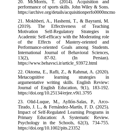
20. McMorris,
performance of 
https://archive
21. Mokhberi, 
(2019). The 
Motivation Se
Academic Self-e
of the Effec
Performance-o
International 
13(2), 8
https://www.beh
22. Oktoma, E.,
Metacogniti
argumentative 
Journal of Eng
https://doi.org/
23. Olid‐Luque
Tirado, J. L., 
Impact of Self
Primary Educ
Psychology in
https://doi.org/