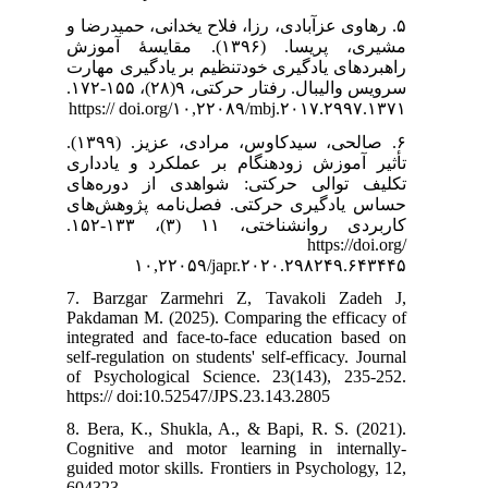
۵. ی، حمیدرضا و
سا. (۱۳۹۶). مقایسۀ آموزش
 یادگیری مهارت
سرویس والیبال. رفتار حرکتی، ۹(۲۸)، ۱۵۵-۱۷۲.
https:// doi.o
۶. صالحی، سیدکاوس، مرادی، عزیز. (۱۳۹۹).
کرد و یادداری
 از دوره‌های
مه پژوهش‌های
کاربردی روانشناختی، ۱۱ (۳)، ۱۳۳-۱۵۲.
۱۰,۲۲
7. Barzgar Za
Pakdaman M. (2
integrated and 
self-regulation 
of Psychologic
https:// doi:10
8. Bera, K., Sh
Cognitive and 
guided motor ski
604323.