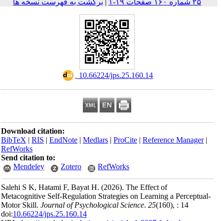
به فهرست نسخه ها
‎
Download citation:
BibTeX
|
RIS
|
EndNote
RefWorks
Send citation to:
Mendeley
Zoter
Salehi S K, Hatami F, B
Metacognitive Self-Regula
Motor Skill.
Journal of P
doi:
10.66224/jps.25.160.