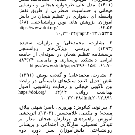
(۱۴۰۱). نارسایی
از طریق نقش
یجان در دانش
آموزان. پژوهش های نوین روانشناختی. (۶۸).
۵۴-۶۲. https://www.do
۲. ان، سعیده
(۱۳۹۳). سنجی
ه‌ای از جامعه
ایرانی. دانشکده پرستاری و مامایی، ۲۴(۸۴)،
۳. بشارت، محمدعلی؛ و گنجی، پویش. (۱۳۹۱).
ستگی در رابطه
ناشویی. اصول
بهداشت روانی، ۱۴(۴). https://doi.org/
۴. ؛ شهنی ییلاق
منیجه؛ و مکتبی، غلامحسین. (۱۴۰۳). اثربخشی
جان مدار بر
اعی و پریشانی
سر دوره دوم