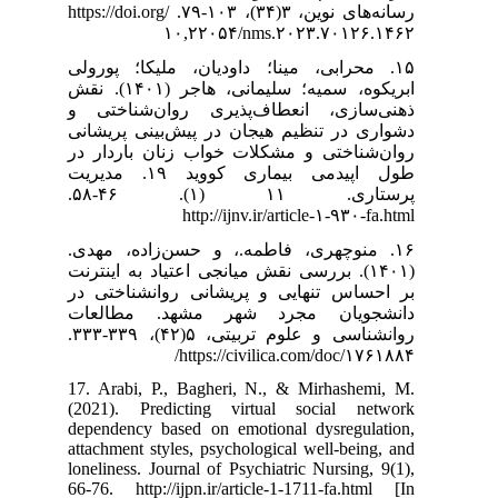
رسانه‌های نوین، ۳(۳۴)، ۱۰۳-۷۹. https://doi.org/
۱۰
۱۵. ا؛ پورولی
ابریکوه، سمیه؛ سلیمانی، هاجر (۱۴۰۱). نقش
وان‌شناختی و
‌بینی پریشانی
نان باردار در
طول اپیدمی بیماری کووید ۱۹. مدیریت
پرستاری. ۱۱ (۱). ۴۶-۵۸.
۱۶. اده، مهدی
(۱۴۰۱). اینترنت
وانشناختی در
د. مطالعات
روانشناسی و علوم تربیتی، ۵(۴۲)، ۳۳۹-۳۳۳.
17. Arabi, P.,
(2021). Predi
dependency bas
attachment styl
loneliness. Jour
66-76. http://i