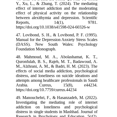
Y., Xu, L., & 
effect of inter
effect of physi
between alexith
Report
https://doi.org
47. Lovibond, S
Manual for the 
(DASS). New
Foundation Mo
48. Mahmoud,
Quronfulah, B.
M., Alzhrani, A
effects of soci
distress, and lo
attempts among 
Arabia. C
https://doi.org
49. Manouchehr
Investigating 
addiction on 
distress in sing
Research in Ps