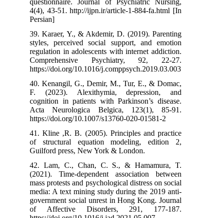
questionnaire. 
4(4), 43-51. http
Persian]
39. Karaer, Y.,
styles, percei
regulation in ad
Comprehensi
https://doi.org
40. Kenangil, G
F. (2023). A
cognition in pa
Acta Neurolog
https://doi.org
41. Kline ,R. B
of structural 
Guilford press
42. Lam, C., 
(2021). Time-
mass protests an
media: A text m
government soci
of Affective
https://doi.org/