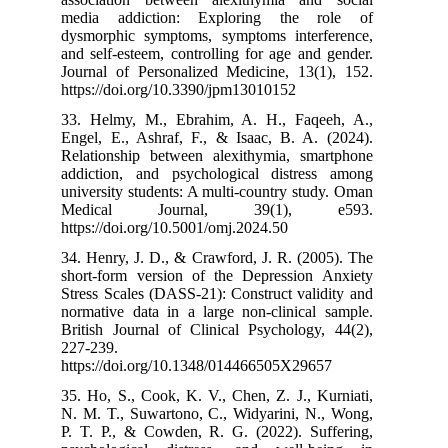
media addict
dysmorphic sym
and self-esteem
Journal of Per
https://doi.org
33. Helmy, M.
Engel, E., Ash
Relationship b
addiction, and
university stud
Medical J
https://doi.org
34. Henry, J. D
short‐form ver
Stress Scales (
normative data 
British Journal
227-239.
https://doi.or
35. Ho, S., Coo
N. M. T., Suwa
P. T. P., & Co