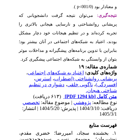
دانشجویانی که
جانی
بالاتری را
ت خود دچار مشکل
ر آنان بیشتر بود؛
نه و مداخلات موثر
اعی پیشگیری کرد
،
ای اجتماعی
،
سترس
 در تنظیم
| له
تخصصي
دریافت: 1404/3/10 | پذیرش: 1404/5/20 | انتشار:
۱. ضری مقدم
یدمحمدحسین