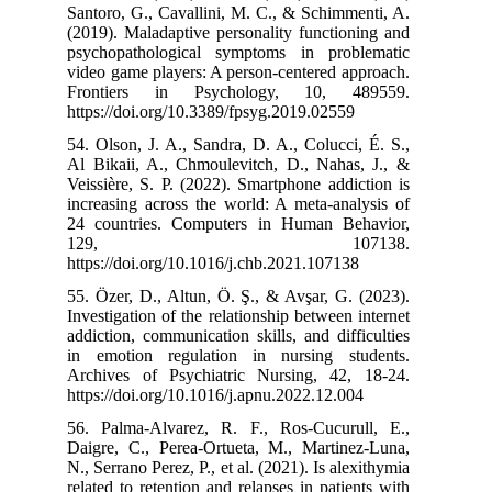
Santoro, G., Ca
(2019). Maladap
psychopatholo
video game play
Frontiers i
https://doi.org
54. Olson, J. A
Al Bikaii, A.,
Veissière, S. P
increasing acro
24 countries.
129
https://doi.org
55. Özer, D., A
Investigation of
addiction, commu
in emotion re
Archives of Ps
https://doi.org
56. Palma-Alva
Daigre, C., Pe
N., Serrano Pere
related to reten