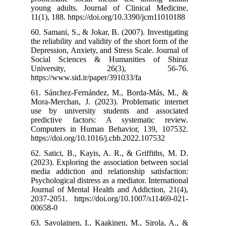
young adults. 
11(1), 188. htt
60. Samani, S., 
the reliability a
Depression, Anxi
Social Scien
Universi
https://www.sid
61. Sánchez-Fe
Mora-Merchan, 
use by univer
predictive fa
Computers in 
https://doi.org
62. Satici, B.,
(2023). Explori
media addiction
Psychological di
Journal of Ment
2037-2051. http
00658-0
63. Savolainen,