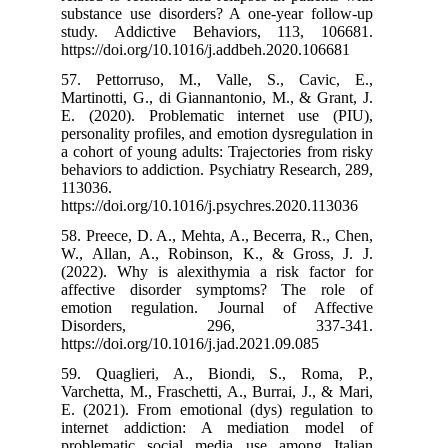
substance use 
study. Addict
https://doi.org
57. Pettorrus
Martinotti, G.,
E. (2020). Pr
personality prof
a cohort of youn
behaviors to add
113036.
https://doi.org
58. Preece, D. 
W., Allan, A.,
(2022). Why is
affective dis
emotion regul
Disorde
https://doi.org/
59. Quaglieri
Varchetta, M., F
E. (2021). Fro
internet addi
problematic s