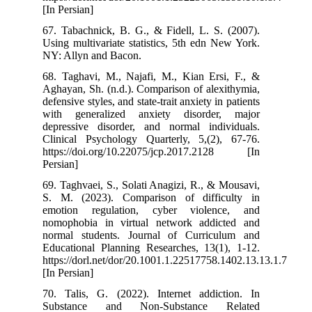
[In Persian]
67. Tabachnick,
Using multivari
NY: Allyn and B
68. Taghavi, M
Aghayan, Sh. (n
defensive styles,
with generali
depressive dis
Clinical Psych
https://doi.o
Persian]
69. Taghvaei, S
S. M. (2023).
emotion regu
nomophobia in
normal studen
Educational Pl
https://dorl.ne
[In Persian]
70. Talis, G. 
Substance a