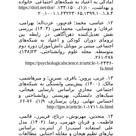
تماعی. خانواده
و بهداشت، ۱۰(۱)، ۱۵۰-۱۳۴. https://dorl.n
۲۰,۱
۱۲. له؛ بهرامی
عرفان؛ و موسایی، محمدامین. (۱۴۰۳). بررسی
در رابطه بین
 به شبکه‌های
موزان دوره دوم
متوسطه. مجله علوم روانشناختی، ۲۳(۱۳۸)،
https://psyc
۱۳. و میرهاشمی
ابستگی به شبکه‌های
سایی هیجانی
روانشناختی و
احساس تنهایی. روان پرستاری، ۹(۱)، ۷۶-۶۶.
h
۱۴. رز.، قائمی
فاطمه.، و قربان جهرمی، رضا. (۱۴۰۲). مدل
نترنت براساس
تنابی. مطالعات