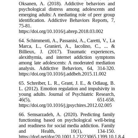
Oksanen, A. (2
psychological 
emerging adults
identification.
75-81.
https://doi.org
64. Schimmenti, 
Marca, L., Gra
Billieux, J. (
alexithymia, a
among late ado
analysis. Addi
https://doi.org
65. Schreiber, 
L. (2012). Emot
young adults. J
46(5
https://doi.org/
66. Semsarzade
functioning ba
and readiness f
and Heal
https://dorl.ne