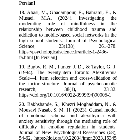
Persian]
18. Abasi, M.,
Musaei, M.A.
moderating r
relationship 
addiction to mo
high school stu
Science,
https://psycholo
fa.html [In Pers
19. Bagby, R. M
(1994). The tw
Scale—I. Item s
the factor stru
researc
https://doi.org
20. Bakhshande
Mousavi Nasab,
of emotional 
anxiety sensitiv
difficulty in 
Journal of New
54-62. https://