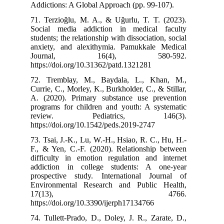
Addictions: A G
71. Terzioğlu,
Social media 
students; the re
anxiety, and a
Journal
https://doi.org
72. Tremblay,
Currie, C., Morl
A. (2020). Pri
programs for c
review. 
https://doi.org
73. Tsai, J.-K.,
F., & Yen, C.-
difficulty in 
addiction in 
prospective st
Environmental
17(1
https://doi.org
74. Tullett-Pra