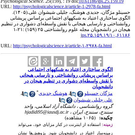
Psychological Science
.
2
URL:
http://psychologica
(۱۴۰۵).
یشوان علی
عی براساس پریشانی
طه‌ای دشواری در تنظیم
۲-۱
URL:
http://psychologica
ی اجتماعی
ارسایی هیجانی
یم هیجان در
*
،
دیدی
سلامی، واحد
hjadidi95@ia
یای خود، می‌تواند
. پژوهش‌ها نشان