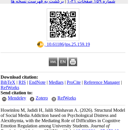
ه فهرست نسخه ها
‎
Download citation:
BibTeX
|
RIS
|
EndNote
RefWorks
Send citation to:
Mendeley
Zoter
Hoseinlou M, Jadidi H, J
of Social Media Addictio
Alexithymia, with the Med
Emotion Regulation amon