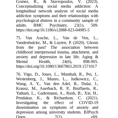
Gomez, R., &
Conceptualizi
longitudinal n
addiction sympt
psychological d
adults. BMC
https://doi.org
75. Van Ass
Vandenbulcke, 
from the pas
childhood inter
anxiety and de
Mental He
https://doi.or
76. Vigo, D., J
Westenberg, J
Wang, A. Y., 
Krausz, M., Au
Yatham, L., Ga
Pendakur, K.
Investigati
dissemination
depression amo
Open,