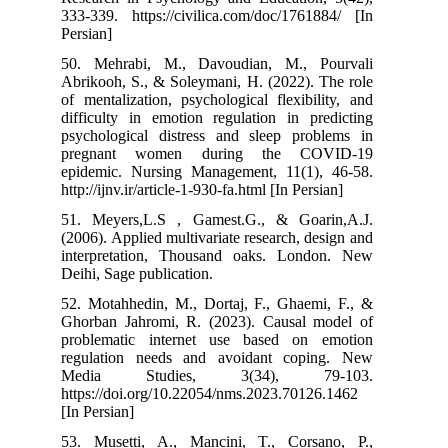
333-339. https:
Persian]
50. Mehrabi, 
Abrikooh, S., &
of mentalizatio
difficulty in e
psychological 
pregnant wo
epidemic. Nurs
http://ijnv.ir/ar
51. Meyers,L.
(2006). Applied 
interpretatio
Deihi, Sage publ
52. Motahhedin
Ghorban Jahrom
problematic i
regulation ne
Media Stu
https://doi.org
[In Persian]
53. Musetti, 