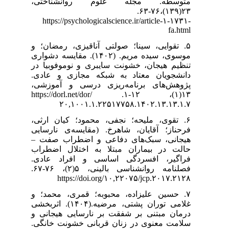
وانشناختی
https://psyc
۵. ، رمضان؛ و
سیده مریم. (۱۴۰۲). مقایسه دشواری
 نوموفوبیا در
مجازی و عادی
سی و آموزشی
۱۳(۱)، ۱۲-۱. https://dorl.net
۲۰,۱۰۰
۶.  کیان ارثی
یسه‌ی نارسایی
 اضطراب صفت
ختلال اضطراب
 افراد عادی
فصلنامه روانشناسی بالینی، ۵(۲)، ۷۶-۶۷.
https:/
۷. ، محمد؛ و
غلامی توران پشتی، مرضیه.(۱۴۰۴). اثربخشی
ایی هیجانی و
 خشونت خانگی