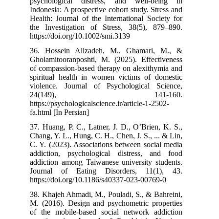
psychological
Indonesia: A pro
Health: Journal
the Investigat
https://doi.org
36. Hossein A
Gholamitooranp
of compassion-b
spiritual heal
violence. Jour
24(14
https://psycholo
fa.html [In Pers
37. Huang, P. C
Chang, Y. L., Hu
C. Y. (2023). A
addiction, psy
addiction among
Journal of E
https://doi.org
38. Khajeh Ahma
M. (2016). Des
of the mobile-