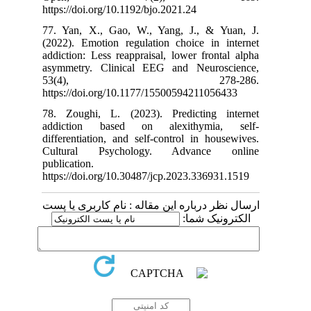
https://doi.org/
77. Yan, X., 
(2022). Emotio
addiction: Less
asymmetry. Cl
53(4
https://doi.or
78. Zoughi, L
addiction ba
differentiation
Cultural Ps
publication.
https://doi.org
م کاربری یا پست