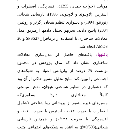
احمدی، 1395)، افسردگی، اضطراب و
س (لاوینوند و لاویبوند، 1995)، نارسایی هیجانی
( هیجان (گرتز و روئمر
2004)  ازطریق مدل
26
و
SPSS27
زار
سازی معادلات
وهش در مجموع
25  به شبکه‌های
یر حاکی از آن بود
ان، نقش میانجی
به‌طوری‌که
وانشناختی (شامل
اضطراب با ضریب ۰/۰۶۶، استرس با ضریب ۰/۰۶۰ و
ضریب ۰/۱۴۸) و همچنین نارسایی
های اجتماعی مثبت