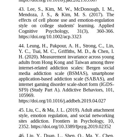
43. Lee, S., 
Mendoza, J. S
effects of cell
style on colle
Cognitive Ps
https://doi.org
44. Leung, H., 
Y. C., Tsai, M.
H. (2020). Meas
adults from Ho
internet-relate
media addicti
application-bas
internet gaming
SF9) (Study Par
105969.
https://doi.org
45. Liu, C., & M
style, emotion 
sites addictio
2352. https://d
46. Liu, Y., Du