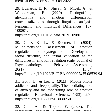
media-users. Ac
29. Edwards, E
Wupperman, 
alexithymia 
conceptualizati
Personality an
109801.
https://doi.org
30. Gratz, K
Multidimensi
regulation an
factor structur
difficulties in 
Psychopatholo
26(1
https://doi.or
31. Gong, L., 
addiction and s
of anxiety and
regulation. Be
https://doi.org
32. Gori, A.
association b