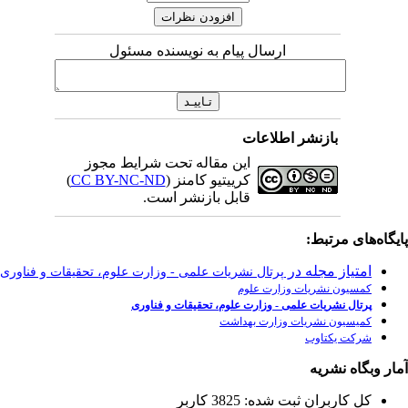
مسئول
رایط مجوز
)
CC BY-NC-
رت علوم، تحقیقات و فناوری
وری