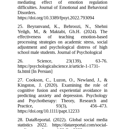
mediating ef
difficulties. Jo
Disorders.
https://doi.org
25. Beyranvan
Yeilgh, M., &
effectivenes
processing stra
adjustment and
school male stu
26. Scien
https://psycholo
fa.html [In Pers
27. Cookson, 
Kingston, J. 
cognitive fusio
predicting anx
and Psychoth
Practice
https://doi.org/
28. DataReport
statistics 2022.