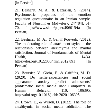
[In Persian]
21. Besharat, 
Psychometric
regulation ques
Faculty of Nur
70. https://w
Persian]
22. Besharat, M
The moderating 
relationship b
satisfaction. J
Heal
https://doi.o
Persian]
23. Boursier, V
(2020). Do se
appearance a
problematic s
Human Beh
https://doi.org
24. Brown, E., 
alexithymia i