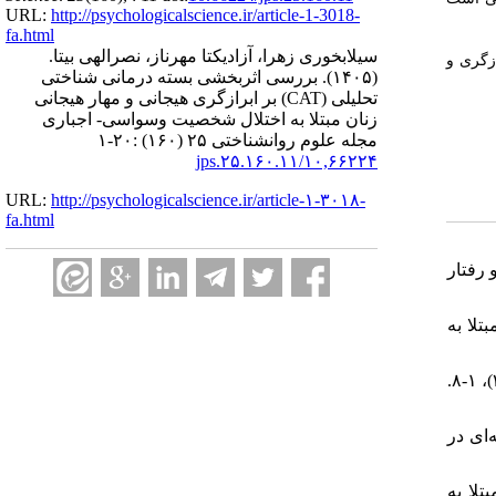
URL:
http://psychologicalscience.ir/article-1-3018-
fa.html
سیلابخوری زهرا، آزادیکتا مهرناز، نصرالهی بیتا.
ازگری و
بررسی اثربخشی بسته درمانی شناختی
(۱۴۰۵).
تحلیلی (CAT) بر ابرازگری هیجانی و مهار هیجانی
زنان مبتلا به اختلال شخصیت وسواسی- اجباری
مجله علوم روانشناختی ۲۵ (۱۶۰) :۲۰-۱
۱۰,۶۶۲۲۴/jps.۲۵.۱۶۰.۱۱
URL:
http://psychologicalscience.ir/article-۱-۳۰۱۸-
fa.html
۱. و رفتار
۲. لا به
۳. خسروی، صدراله و ناصری، علی (۱۴۰۱). بررسی میزان شیوع وسواس فکری عملی در شهرستان جهرم. مجله علوم پزشکی پارس، ۱۵(۳)، ۱-۸.
۴. ه‌ای در
۵. بتلا به