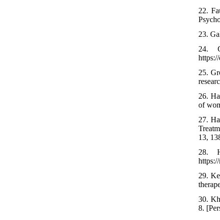
22. Fa
Psycho
23. Ga
24. G
https:
25. Gr
resear
26. Ha
of wom
27. Ha
Treatm
13, 138
28. H
https:
29. Ke
therap
30. Kh
8. [Per