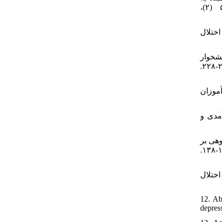
اختلال وسواس فکری و عملی و وابسته به مواد و همراهان و عادی. پژوهش‌های علوم شناختی و رفتاری، ۵ (۲)،
۶.  به اختلال
۷. ترل نشخوار
فکری و دشواری در تنظیم هیجان نوجوانان مبتلا به اختلال وسواس فکری و عملی. رویش روان‌شناسی، ۱۲ (۲)، ۲۱۹-۲۲۸.
۸. آموزان
۹.  خودکارآمدی و
۱۰. روهی بر
مسئولیت‌پذیری افراطی و کمال‌گرایی در افراد دارای نشانه‌های وسواس فکری- عملی. مجله مطالعات ناتوانی، ۱۳، ۱۳۸-۱۳۸.
۱۱.  اختلال
12. Ab
depres