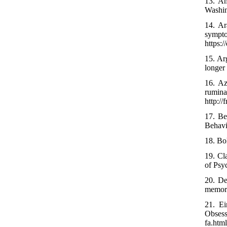
13. Am
Washin
14. Ar
sympto
https:/
15. Ar
longer
16. Az
rumina
http://
17. Be
Behavio
18. Bo
19. Cl
of Psy
20. De
memori
21. Ei
Obsess
fa.htm