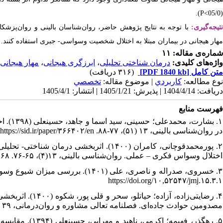
).
P<
(05/0
نتیجه‌گیری:
با توجه به نتایج پژوهش حاضر، روان‌شناسان بالینی و روا‌ن‌پزشکا
مهار هیجانی در بیماران مبتلا به اختلال شخصیت وسواسی- جبری استفاده کنند.
شماره‌ی مقاله: ۱۱
مهار هیجانی
،
ابرزگری هیجانی
،
درمان شناختی تحلیلی
واژه‌های کلیدی:
(۳۱۶ دریافت)
[PDF 1840 kb]
متن کامل
نوع مطالعه:
كاربردي
| موضوع مقاله:
تخصصي
دریافت: 1404/4/14 | پذیرش: 1405/1/21 | انتشار: 1405/4/1
فهرست منابع
بشارت،
در روان‌شناسی بالینی، ۱۳ (۵۱)، ۷۷-۸۸. https://sid.ir/paper/۳۶۶۴۰۲/en
پورمحمدقوچانی، کامران (۱۴۰۰). اثربخشی درما
اختلال وسواس فکری – عملی. روان‌شناسی بالینی، ۱۳(۴)، ۶۵-۷۶. https://doi.org/۱۰,۲۲۰۷۵/jcp.۲۰۲۱.۲۰۲۵۷.۱۸۶۸
https://doi.org/۱۰,۵۲۵۴۷/jmj.۱۵.۳.۱
رضایتی‌زاده، آزا
مصدومین حوادث جاده‌ای. فصلنامه تعالی مشاوره و روان‌درمانی، ۳۹ (۱۰)، ۵۹-۷۰. https://journals.iau.ir/article_۶۸۶۵۰۲.html
رهگذر، فهیمه؛ اک