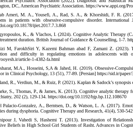
erican Psychiatric Association (2022). Diagnostic and Statistical 
gton, DC, American Psychiatric Association. https://www.appi.org/Pr
ab Ameri, M. A., Yousefi, A., Rad, S. A., & Khorshidi, F. R. (2017)
ms in patients with obsessive-compulsive disorder. International
/doi.org/10.18178/ijiet.2017.7.3.868
gyropoulos, K., & Vlachos, I. (2024). Cognitive Analytic Therapy (CAT
 treatment duration. British Journal of Guidance & Counselling, 1-7. 
izi M, FarokhSiri Y, Kazemi Bahman abad F, Zamani Z. (2023). The
tion and difficulty in regulating emotions in adolescents with o
frooyesh.ir/article-1-4382-fa.html
sharat, M.A., Hosseini, S,A & Jahed, H. (2019). Obsessive-Compulsiv
r in Clinical Psychology, 13 (51), 77-89. [Persian] https://sid.ir/paper
land, R., Verdiun, M., & Ruiz, P. (2021). Kaplan & Sadock’s synopsis o
arke, S., Thomas, P., & James, K. (2013). Cognitive analytic therapy for
chiatry, 202 (2), 129-134. https://doi.org/10.1192/bjp.bp.112.108670
l Palacio-Gonzalez, A., Berntsen, D., & Watson, L. A. (2017). Emotio
es during dysphoria. Cognitive Therapy and Research, 41(4), 530-542
nipour J, Vahedi S, Hashemi T. (2013). Investigation of Relation
ive Beliefs in High School Girl Students of Rasht. Advances in Cognitive
l