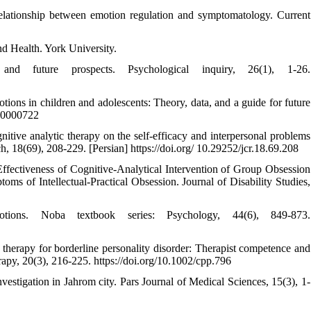
elationship between emotion regulation and symptomatology. Current
nd Health. York University.
nd future prospects. Psychological inquiry, 26(1), 1-26.
tions in children and adolescents: Theory, data, and a guide for future
ev0000722
tive analytic therapy on the self-efficacy and interpersonal problems
, 18(69), 208-229. [Persian] https://doi.org/ 10.29252/jcr.18.69.208
ffectiveness of Cognitive-Analytical Intervention of Group Obsession
ms of Intellectual-Practical Obsession. Journal of Disability Studies,
ns. Noba textbook series: Psychology, 44(6), 849-873.
c therapy for borderline personality disorder: Therapist competence and
rapy, 20(3), 216-225. https://doi.org/10.1002/cpp.796
estigation in Jahrom city. Pars Journal of Medical Sciences, 15(3), 1-