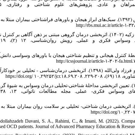
طباطبایی، محمود؛ معماریان، سپیده؛ غیاثی، مهناز و عطاری، عباس (۱۳۹۲). سبک‌های ابراز هیجان و باورهای فراشناختی بیماران مبتلا
عزیزی، مریم؛ فرخ سیری، یسنا؛ کاظمی بهمن‌آباد، فاطمه و زمانی زکیه (۱۴۰۲). اثربخشی درمان گروهی مبتنی بر ذهن آگاهی بر کن
دی، شهرام و هاشمی، تورج (۱۳۹۲). بررسی رابطۀ کنترل هیجانی و تنظیم شناختی هیجان با باورهای وسواسی دانش‌
هادی زاده، محمدهادی؛ نوابی نژاد، شکوه؛ نورانی پور، رحمت‌الله و فرزاد ولی‌الله (۱۳۹۸). اثربخشی درمان‌شناسی - تحلیلی بر
۶)، ۲۰۸-۲۲۹
هاشمی آشتیانی، پروانه؛ مدنی، فاطمه؛ جان بزرگی، مسعود (۱۴۰۲). تعیین اثربخشی مداخلۀ شناختی-تحلیلی درمان وسواس به‌ شیوۀ گ
وسفی، آزیتا؛ رحیمیان بوگر، اسحق و رضایی، علی‌محمد (۱۳۹۲). اثربخشی درمان شناختی- تحلیلی بر سلامت روان بیماران مبتلا به
dollahzadeh Davani, S. A., Rahimi, C., & Imani, M. (2022). Compar
sed OCD patients. Journal of Advanced Pharmacy Education & Resear