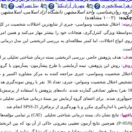
*
بیتا نصرالهی
،
مهرناز آزادیکتا
،
زهرا سیلابخوری
گروه روان‌شناسی، واحد اسلامشهر، دانشگاه آزاد اسلامی، اسلامشهر. ،
چکیده:
(۱۰۰۲ مشاهده)
زمینه:
اختلال شخصیت وسواسی- جبری از شایع‌ترین اختلالات شخصیت در 
به‌واسطۀ ویژگی کنترل‌گری، هیجانات خود را بیشتر مهار می‌کنند و همین امر
روی انواع اختلالات، اما کمتر مطالعه‌ای به بررسی اثربخشی این مدل درمانی 
است.
هدف:
هدف پژوهش حاضر، بررسی اثربخشی بسته درمان شناختی تحلیلی بر ابر.
روش:
روش این پژوهش، نیمه آزمایشی با طرح پیش­آزمون- پس­آزمون با گروه .
تشخیص اختلال شخصیت وسواس- جبری، تعدا
18 نفر) به‌طور تصادفی گمارده شدند
انجام شد.
SPSS-25
واریانس با اندازه‌گیری مکرر و با بهره‌گیری از نرم‌افزار
بر تمامی مؤلفه‌ها
(CAT)
بسته درمانی شناختی تحلیلی
نتایج نشان داد،
یافته­ها
هم‌چنین نتایج آزمون تعقیبی بنفرونی حاکی از آن بود که بین اثربخشی
P<
(05/0
هیجانی و مهار هیجانی تفاوت معناداری وجود دارد که نشانگر تداوم اثر بسته 