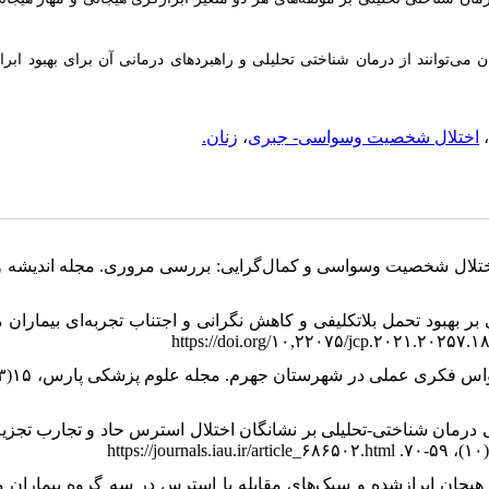
ن می‌توانند از درمان شناختی تحلیلی و راهبردهای درمانی آن برای بهبود ابر
زنان.
،
اختلال شخصیت وسواسی- جبری
،
 محمدعلی؛ حسینی، سید اسما و جاهد، حسینعلی (۱۳۹۸). اختلال شخصیت وسواسی و کمال‌گرایی: بررسی مروری. مجله اندیشه 
ن شناختی- تحلیلی بر بهبود تحمل بلاتکلیفی و کاهش نگرانی و اجتناب تجربه‌ای بیماران مبت
ده؛ حیاتلو، سحر و قلی پور، شکوه (۱۴۰۰). اثربخشی درمان شناختی-تحلیلی بر نشانگان اختلال استرس حاد و تجارب تجزی
رمی، ناهید و مهرابی، حسینعلی (۱۳۹۴). مقایسه هیجان ابرازشده و سبک‌های مقابله با استرس در سه گروه بیماران م