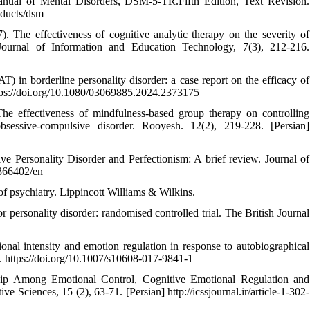
Manual of Mental Disorders, DSM-5-TR.Fifth Edition, Text Revision.
oducts/dsm
. The effectiveness of cognitive analytic therapy on the severity of
 Journal of Information and Education Technology, 7(3), 212-216.
) in borderline personality disorder: a case report on the efficacy of
https://doi.org/10.1080/03069885.2024.2373175
 effectiveness of mindfulness-based group therapy on controlling
bsessive-compulsive disorder. Rooyesh. 12(2), 219-228. [Persian]
e Personality Disorder and Perfectionism: A brief review. Journal of
/366402/en
f psychiatry. Lippincott Williams & Wilkins.
 personality disorder: randomised controlled trial. The British Journal
nal intensity and emotion regulation in response to autobiographical
. https://doi.org/10.1007/s10608-017-9841-1
ship Among Emotional Control, Cognitive Emotional Regulation and
 Sciences, 15 (2), 63-71. [Persian] http://icssjournal.ir/article-1-302-