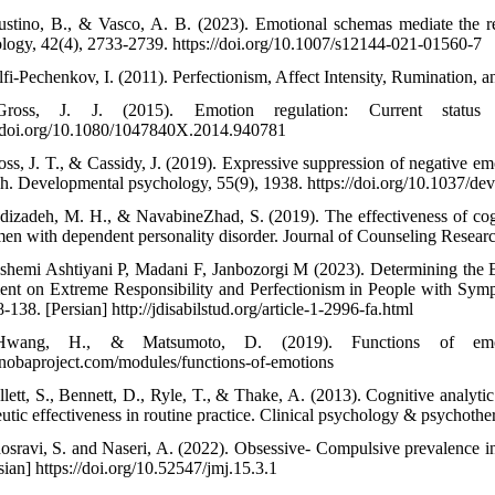
ustino, B., & Vasco, A. B. (2023). Emotional schemas mediate the r
logy, 42(4), 2733-2739. https://doi.org/10.1007/s12144-021-01560-7
lfi-Pechenkov, I. (2011). Perfectionism, Affect Intensity, Rumination, a
ross, J. J. (2015). Emotion regulation: Current status a
//doi.org/10.1080/1047840X.2014.940781
oss, J. T., & Cassidy, J. (2019). Expressive suppression of negative emo
ch. Developmental psychology, 55(9), 1938. https://doi.org/10.1037/d
dizadeh, M. H., & NavabineZhad, S. (2019). The effectiveness of cogni
en with dependent personality disorder. Journal of Counseling Research
shemi Ashtiyani P, Madani F, Janbozorgi M (2023). Determining the E
ent on Extreme Responsibility and Perfectionism in People with Sympto
-138. [Persian] http://jdisabilstud.org/article-1-2996-fa.html
wang, H., & Matsumoto, D. (2019). Functions of emotio
//nobaproject.com/modules/functions-of-emotions
llett, S., Bennett, D., Ryle, T., & Thake, A. (2013). Cognitive analyti
eutic effectiveness in routine practice. Clinical psychology & psychothe
osravi, S. and Naseri, A. (2022). Obsessive- Compulsive prevalence inv
sian] https://doi.org/10.52547/jmj.15.3.1