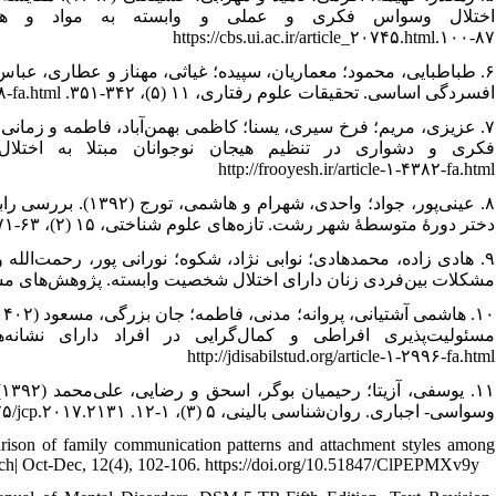
۸۷-۱۰۰.https://cbs.ui.ac.ir/article_۲۰۷۴۵.html
افسردگی اساسی. تحقیقات علوم رفتاری، ۱۱ (۵)، ۳۴۲-۳۵۱. http://rbs.mui.ac.ir/article-۱-۳۲۸-fa.html
http://frooyesh.ir/article-۱-۴۳۸۲-fa.html
عینی‌پور، جواد؛ واح
دختر دورۀ متوسطۀ شهر رشت. تازه‌های علوم شناختی، ۱۵ (۲)، ۶۳-۷۱.http://icssjournal.ir/article-۱-۳۰۲-fa.html
مشکلات بین‌فردی زنان دارای اختلال شخصیت وابسته. پژوهش‌های مشاوره، ۱۸ (۹. https://doi.org/ ۱۰,۲۹۲۵۲/jcr.۱۸.۶۹.۲۰۸
http://jdisabilstud.org/article-۱-۲۹۹۶-fa.html
ی
وسواسی- اجباری. روان‌شناسی بالینی، ۵ (۳)، ۱-۱۲. https://doi.org/۱۰,۲۲۰۷۵/jcp.۲۰۱۷.۲۱۳۱
ison of family communication patterns and attachment styles among
ch| Oct-Dec, 12(4), 102-106. https://doi.org/10.51847/ClPEPMXv9y