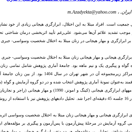
m.Azadyekta@yahoo.com
، ایران
کل جمعیت است
افراد مبتلا به این اختلال، ابرازگری هیجانی زیادی از خود نشان د
 موجب تشدید علائم آن‌ها می‌شود. علی‌رغم تأیید اثربخشی درمان شناختی تحل
بر ابرازگری و مهار هیجانی در زنان مبتلا به اختلال شخصیت وسواسی- جبری پ
ازگری هیجانی و مهار هیجانی زنان مبتلا به اختلال شخصیت وسواسی- جبری 
گواه و پیگیری یک و نیم ماهه بود
جامعۀ آماری پژوهش شامل تمامی زنان مب
اختلال شخصیت وسواسی- جبری مراجعه کننده به مرکز مشاوره اکسیر و مراکز زیرمجموعه آن در شهر تهران در سال 1404 
د 36 نفر با روش نمونه‌گیری هدفمند به‌عنوان نمونۀ آماری پژوهش انتخاب شده و در دو گروه­ آزمایش و گواه
جمع‌آوری شدند. برای اعضای گروه آزمایش نیز بستۀ درمانی شناختی تحلیلی در 16 جلسه 45 دقیقه‌ای اجرا شد. تحلیل داده­های پژوهش نیز با استف
ی ابرازگری هیجانی و مهار هیجانی زنان مبتلا به اختلال شخصیت وسواسی اثرب
 گروه آزمایش در مرحلۀ پیش‌آزمون با پس‌آزمون و پیگیری بر مؤلفه‌های ابرا
درمان شناختی تحلیلی بر مؤلفه‌های هر دو متغیر ابرازگری هیجانی و مهار هیج