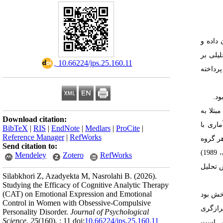
. اده و
یلی بر
‎ 10.66224/jps.25.160.11
رداخته‌
بود
تلا به
Download citation:
بود. از بین زنان جامعۀ آماری با
BibTeX
|
RIS
|
EndNote
|
Medlars
|
ProCite
|
Reference Manager
|
RefWorks
 (هر گروه
Send citation to:
داده‌های پژوهش با استفاده از پرسش‌نامه­های ابرازگری هیجانی (کینگ و امونز، 1990) و مهار هیجانی (راجر و نجاریان، 1989)
Mendeley
Zotero
RefWorks
اده از روش تحلیل
Silabkhori Z, Azadyekta M, Nasrolahi B.
(2026).
Studying the Efficacy of Cognitive Analytic Therapy
(CAT) on Emotional Expression and Emotional
خش بود
Control in Women with Obsessive-Compulsive
). زگری
Personality Disorder.
Journal of Psychological
Science
.
25
(160)
, : 11 doi:
10.66224/jps.25.160.11
انی است