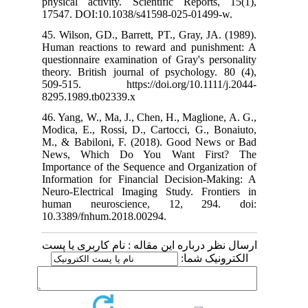
physical activ
17547. DOI:10
45. Wilson, GD.
Human reaction
questionnaire e
theory. British
509-515. http
8295.1989.tb02
46. Yang, W., M
Modica, E., Ros
M., & Babiloni
News, Which
Importance of t
Information fo
Neuro-Electric
human neur
10.3389/fnhum.
م کاربری یا پست