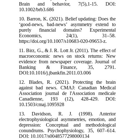
Brain and b
10.1002/brb3.6
10. Barron, K. 
‘good-news, b
purely finan
Economi
https://doi.org
11. Birz, G., & 
macroeconomic
evidence from 
Banking &
DOI:10.1016/j.
12. Blades, R.
against bad n
Association jo
Canadienne,
10.1503/cmaj.
13. Davidso
electrophysiolo
depression: C
conundrums. P
DOI: 10.1017/