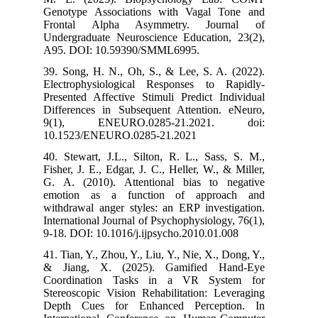
Genotype Asso
Frontal Alp
Undergraduate 
A95. DOI: 10
39. Song, H. N
Electrophysio
Presented Affec
Differences in
9(1), ENEU
10.1523/ENEU
40. Stewart, J.
Fisher, J. E., E
G. A. (2010).
emotion as a
withdrawal ange
International Jo
9-18. DOI: 10.1
41. Tian, Y., Zh
& Jiang, X. 
Coordination
Stereoscopic Vi
Depth Cues f