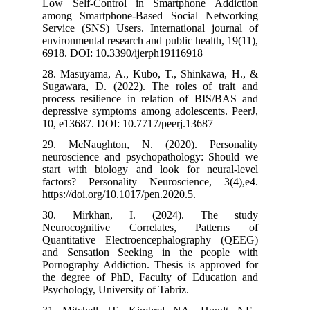
Low Self-Cont
among Smartph
Service (SNS) 
environmental re
6918. DOI: 10.
28. Masuyama, 
Sugawara, D. (
process resili
depressive sym
10, e13687. DO
29. McNaught
neuroscience a
start with bio
factors? Perso
https://doi.org/
30. Mirkha
Neurocogniti
Quantitative 
and Sensation
Pornography Ad
the degree of 
Psychology, Uni