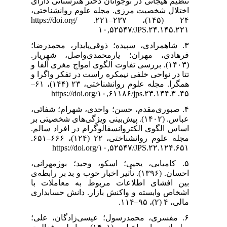
هنرستانی دارای
وم روانشناختی
۲۴ (۱۴۵)، ۲۳۷–۲۲۱. https://doi.org/
۳. ، محمدرضا؛
واصل، شهریار
(۱۴۰۳). ی آلفا و
ر تفکر واگرا و
همگرا. مجله علوم روانشناختی، ۲۳ (۱۴۴)، ۶۱–
۴. رام؛ شفائی
ویژگی‌های شخصیتی بر
 در افراد سالم
مجله علوم روانشناختی، ۲۲ (۱۲۴)، ۶۶۶–۶۵۱.
https://
۵.  بوژمهرانی
ر خوب و بد بر رابطه‌ی
ه معاملات با
دانش حسابداری
۶. گان، علی؛