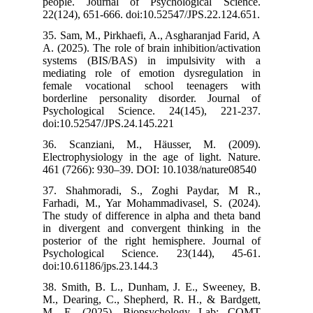
people. Journ
22(124), 651-66
35. Sam, M., Pi
A. (2025). The r
systems (BIS
mediating rol
female vocat
borderline per
Psychological
doi:10.52547/J
36. Scanzian
Electrophysiolo
461 (7266): 93
37. Shahmora
Farhadi, M., Y
The study of di
in divergent a
posterior of t
Psychologica
doi:10.61186/jp
38. Smith, B. 
M., Dearing, C
M. E. (2025)