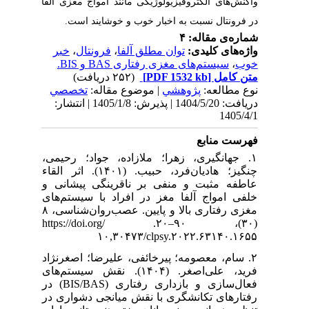
 امواج مغزی آلفا
وشایند است
خبر
،
فرونتال
| له
تخصصي
دریافت: 1404/5/20 | پذیرش: 1405/1/8 | انتشار:
۱. واد؛ رحیمی
چنگیز؛ هادیان‌فرد، حبیب. (۱۴۰۱). اثر القاء
نگی پیشانی و
 با سیستم‌های
مغزی رفتاری بالا و پایین. عصب‌روان‌شناسی، ۸
(۳۰)، ۹۰–۲۰. https://doi.org/
۱۰
۲. ا؛ اصغرنژاد
صغر. (۱۴۰۴). نقش سیستم‌های
فعال‌سازی و بازداری رفتاری (BIS/BAS) در
نجی دشواری در