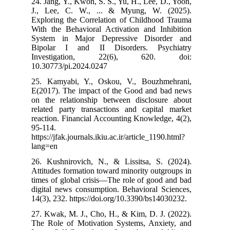
24. Jang, Y., Kw
J., Lee, C. 
Exploring the 
With the Behav
System in Ma
Bipolar I an
Investigat
10.30773/pi.20
25. Kamyabi, 
E(2017). The i
on the relatio
related party 
reaction. Finan
95-114.
https://jfak.jour
lang=en
26. Kushnirovi
Attitudes forma
times of global
digital news co
14(3), 232. htt
27. Kwak, M. J.
The Role of Mo