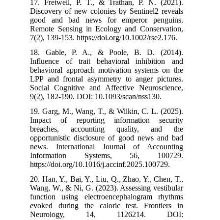
17. Fretwell, 
Discovery of ne
good and bad
Remote Sensing
7(2), 139-153. h
18. Gable, P.
Influence of t
behavioral app
LPP and fronta
Social Cogniti
9(2), 182-190. 
19. Garg, M., W
Impact of rep
breaches, ac
opportunistic 
news. Interna
Informatio
https://doi.org/
20. Han, Y., Bai
Wang, W., & Ni,
function using
evoked during 
Neurology