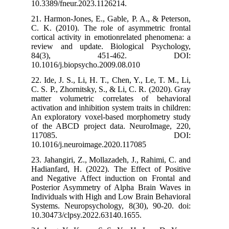
10.3389/fneur.
21. Harmon-Jone
C. K. (2010). 
cortical activi
review and up
84(3),
10.1016/j.biop
22. Ide, J. S., 
C. S. P., Zhorni
matter volume
activation and i
An exploratory
of the ABCD p
117
10.1016/j.neur
23. Jahangiri, Z
Hadianfard, H.
and Negative A
Posterior Asym
Individuals wit
Systems. Neuro
10.30473/clpsy