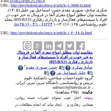
4 doi:
10.66224/jps.25.16
URL:
http://psychologica
(۱۴۰۵).
ل پور خلیل
ونتال به خبر خوب در
افراد با سیستم‌های فعال‌ساز و بازداری رفتاری (BIS/BAS) مجله
۱۰,۶۶
URL:
http://psychologica
فا در فرونتال
ی فعال‌ساز و
*
ی مقدم
کده علوم
ز، تبریز، ایران
رات عمده روانی
 انجام مطالعات در