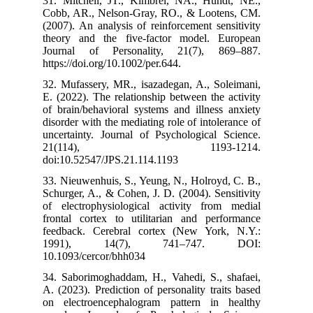
31. Mitchell, 
Cobb, AR., Nel
(2007). An anal
theory and th
Journal of P
https://doi.org/
32. Mufassery, 
E. (2022). The 
of brain/behavi
disorder with th
uncertainty. Jo
21(114
doi:10.52547/J
33. Nieuwenhuis
Schurger, A., &
of electrophys
frontal cortex
feedback. Cer
1991), 1
10.1093/cercor
34. Saborimogh
A. (2023). Predi
on electroenc