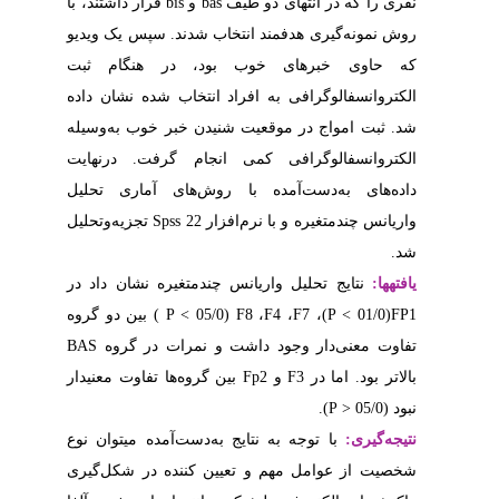
قرار داشتند، با
bi
د. سپس یک ویدیو
ر هنگام ثبت
ب شده نشان داده
بر خوب به‌وسیله
گرفت. درنهایت
ای آماری تحلیل
تجزیه‌وتحلیل
Spss
یره نشان داد در
) بین دو گروه
P
BAS
ات در گروه
ا تفاوت معنی­دار
آمده می­توان نوع
ده در شکل‌گیری