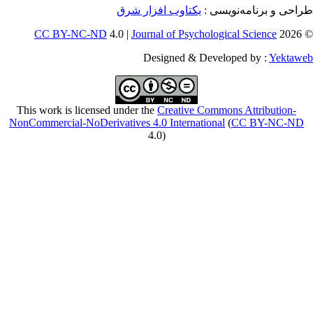
CC BY-NC-ND
4
This work is licensed
NonCommercial-NoDeriv