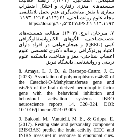
، اسماعیل. (۱۴۰۱). رابطه فعالیت
ختلال اضطراب
تحمل بلاتکلیفی
مجله علوم روانشناختی، ۲۱ (۱۱۴)، ۱۲۱۴–۱۱۹۳.
https://d
۷. (۱۴۰۳). مطالعه همبسته‌های
انسفالوگرافی
کمی (QEEG)  دارای
ری تخصصی علوم
دانشکده علوم
یز
8. Amaya, L. J
(2023). Associa
the Catechol-
rs6265 of the b
gene with th
behavioral 
neuroscience
10.1016/j.ibneu
9. Balconi, M.,
(2017). Resting
(BIS/BAS) pred
fNIRS measure)