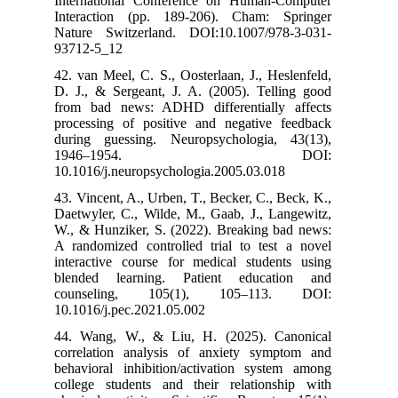
International
Interaction (
Nature Switze
93712-5_12
42. van Meel, C
D. J., & Serge
from bad news
processing of 
during guessi
1946
10.1016/j.neur
43. Vincent, A.,
Daetwyler, C., 
W., & Hunziker
A randomized c
interactive co
blended lear
counseling
10.1016/j.pec.
44. Wang, W.,
correlation an
behavioral inh
college studen