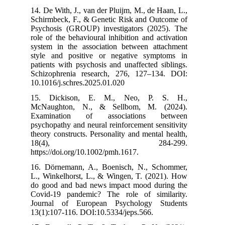
14. De With, J.,
Schirmbeck, F.
Psychosis (GRO
role of the beha
system in the 
style and pos
patients with p
Schizophrenia
10.1016/j.schre
15. Dickiso
McNaughton, 
Examination
psychopathy and
theory construct
18(4
https://doi.org
16. Dörnemann
L., Winkelhors
do good and ba
Covid-19 pand
Journal of E
13(1):107-116. 