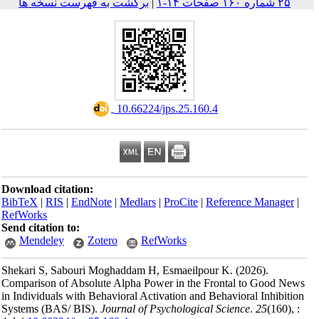
به فهرست نسخه ها
Download citation:
BibTeX
|
RIS
|
EndNote
RefWorks
Send citation to:
Mendeley
Zoter
Shekari S, Sabouri Mog
Comparison of Absolute 
in Individuals with Behav
Systems (BAS/ BIS).
Jou