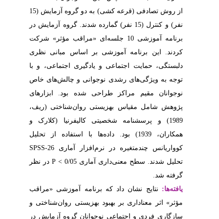
از روش تصادفی (قرعه کشی) به دو گروه آزمایش (15
ده شدند. گروه آزمایش در
‌ای «مراقب مؤثر» شرکت
ساس مبانی نظری
ی اجتماعی، و با
و چالش‌های خاص
 بود. ابزارهای
ن‌شناختی (ریف
1989)  (کلارک و
ا با استفاده از تحلیل
SPSS-26
ر آماری
در نظر
P
>
0/05
 آموزشی «مراقب
تی روان‌شناختی و
 گروه آزمایش در