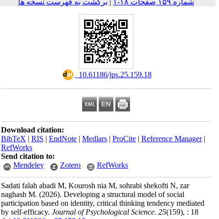
ه فهرست نسخه ها
‎
Download citation:
BibTeX
|
RIS
|
EndNote
RefWorks
Send citation to:
Mendeley
Zoter
Sadati falah abadi M, Kou
naghash M.
(2026).
Devel
participation based on ide
by self-efficacy.
Journal 