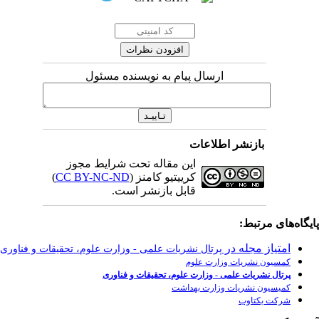
مسئول
رایط مجوز
)
CC BY-NC-
رت علوم، تحقیقات و فناوری
وری