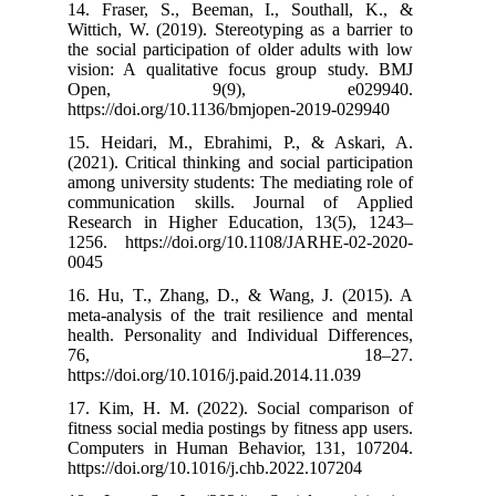
14. Fraser, S.
Wittich, W. (20
the social parti
vision: A qual
Open, 
https://doi.org
15. Heidari, M
(2021). Critical
among universit
communication
Research in H
1256. https://
0045
16. Hu, T., Zh
meta-analysis o
health. Persona
76,
https://doi.org/
17. Kim, H. M.
fitness social m
Computers in 
https://doi.org