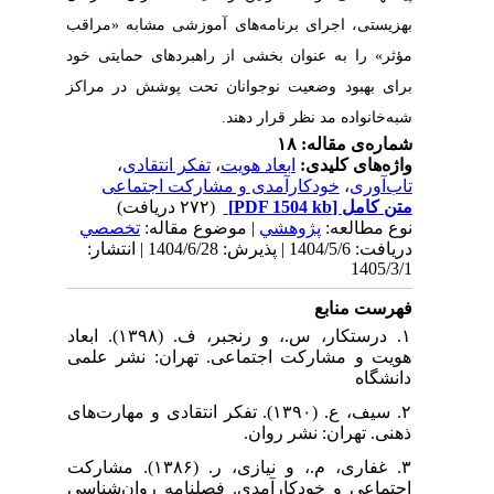
ی مشابه «مراقب
دهای حمایتی خود
 پوشش در مراکز
،
انتقادی
 اجتماعی
| له
تخصصي
دریافت: 1404/5/6 | پذیرش: 1404/6/28 | انتشار:
۱. درستکار، س.، و رنجبر، ف. (۱۳۹۸). ابعاد
ان: نشر علمی
۲.  انتقادی و مهارت‌های
۳. غفاری، م.، و نیازی، ر. (۱۳۸۶). مشارکت
مه روان‌شناسی