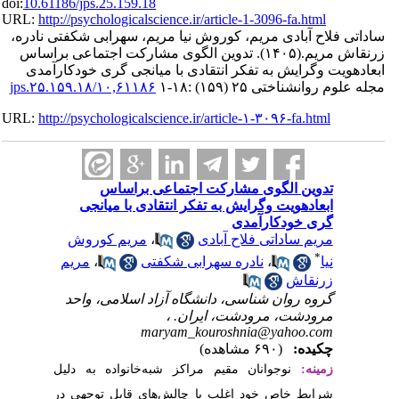
doi:
10.61186/jps.25.159.
URL:
http://psychologica
م، سهرابی شکفتی نادره
کت اجتماعی براساس
نجی گری خودکارآمدی
۱۰,۶۱۱۸۶/jps.۲۵.۱۵
URL:
http://psychologica
براساس
 با میانجی
ریم کوروش
مریم
،
اسلامی، واحد
خانواده به دلیل
 قابل توجهی در