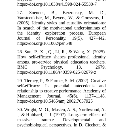
https://doi.org
27. Soenens
Vansteenkiste,
(2005). Identity
In search of th
the identity 
Journal of P
https://doi.org/
28. Sun, P., Xu
How self-effica
among pre-servi
BMC Psyc
https://doi.org
29. Tierney, P.,
self-efficacy:
relationship to
Management J
https://doi.org
30. Wright, M. 
., & Hubbard, J
massive tr
psychobiologica