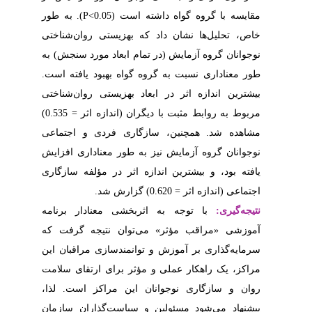
). به طور
P<0.05
تی روان‌شناختی
اد مورد سنجش) به
بهبود یافته است
ستی روان‌شناختی
مربوط به روابط مثبت با دیگران (اندازه اثر = 0.535)
ردی و اجتماعی
معناداری افزایش
ر مؤلفه سازگاری
معنادار برنامه
نتیجه گرفت که
ازی مراقبان این
ای ارتقای سلامت
مراکز است. لذا
‌گذاران سازمان