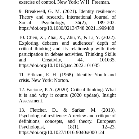
exercise of con
9. Breakwell, G
Theory and res
Social Psyc
https://doi.or
10. Chen, X., Zh
Exploring deb
critical thinkin
participation in
and Crea
https://doi.org/
11. Erikson, E.
crisis. New Yor
12. Facione, P. 
it is and why i
Assessment.
13. Fletcher
Psychological re
definitions, c
Psycholo
https://doi.org