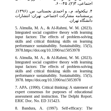
۴. نیکخواه، م.، و احمدی بجستانی، س. (۱۳۹۶).
ران: انتشارات
5. Almulla, M.
Integrated soci
input factors:
skills and crit
performance sust
3978.https://do
6. Almulla, M.
Integrated soci
input factors:
skills and crit
performance sust
3978. https://d
7. APA. (1990). 
expert consens
assessment and 
ERIC Doc. No.
8. Bandura, A