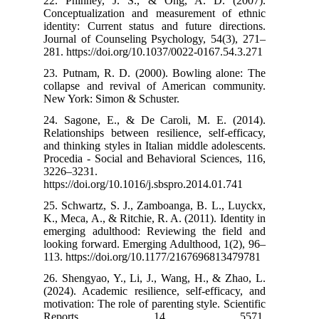
22. Phinney, 
Conceptualizat
identity: Curre
Journal of Cou
281. https://do
23. Putnam, R.
collapse and r
New York: Simo
24. Sagone, E
Relationships b
and thinking sty
Procedia - Soci
3226–3231.
https://doi.org
25. Schwartz, S
K., Meca, A., & 
emerging adult
looking forward
113. https://do
26. Shengyao, Y
(2024). Academi
motivation: The 
Repor