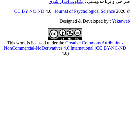
CC BY-NC-ND
4
This work is licensed
NonCommercial-NoDeriv