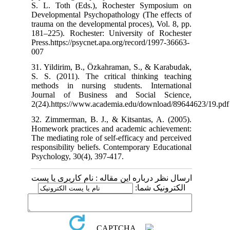
S. L. Toth (E
Developmental 
trauma on the d
181–225). Roch
Press.https://p
007
31. Yildirim, B
S. S. (2011). 
methods in nu
Journal of B
2(24).https://
32. Zimmerman,
Homework pract
The mediating ro
responsibility 
Psychology, 30(
م کاربری یا پست