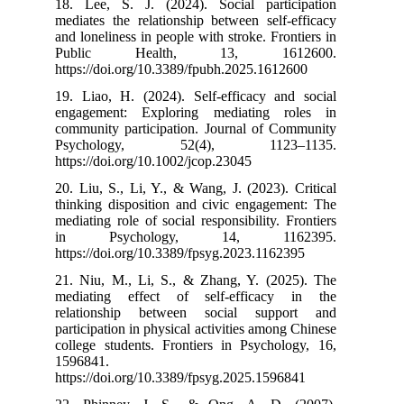
18. Lee, S. J.
mediates the re
and loneliness i
Public H
https://doi.org
19. Liao, H. (
engagement: E
community part
Psycholog
https://doi.org
20. Liu, S., Li
thinking dispos
mediating role o
in Psych
https://doi.org
21. Niu, M., L
mediating eff
relationship
participation in
college student
1596841.
https://doi.org