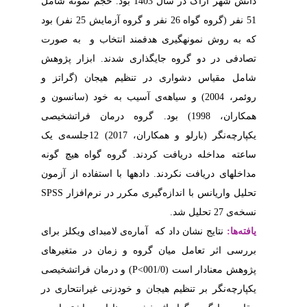
اک در سال 1403 بود. حجم نمونه شامل
نفر و گروه آزمایش 25 نفر) بود
تخاب و به صورت
د. ابزار پژوهش
یجان (گراتز و
خود (سانسون و
ان فراتشخیصی
نگر (بارلو و همکاران، 2017) 12جلسه‌ی یک
. واه هیچ
گونه
 استفاده از آزمون
SPSS
ر نرم‌افزار
امبدای ویکلز برای
ان در متغیرهای
مان فراتشخیصی
ی غیرانتحاری در