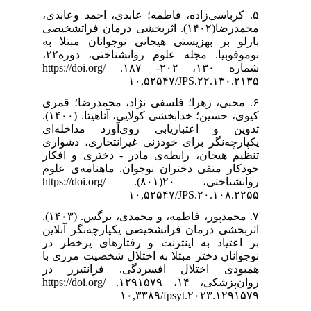
۵. احمد وعابدی
شی درمان فراتشخیصی
انان مبتلا به
نوموفوبیا. مجله علوم روانشناختی، دوره۲۲،
شماره ۱۳۰، ۲۰۲- ۱۸۷. https://doi.org/
۶. درضا؛ قمری
کیوی، حسین؛ خدابخشی کولایی، آناهیتا. (۱۴۰۰).
رد مداخله‌ای
تحاری، دشواری
دختری و افکار
اهنامه‌ی علوم
روانشناختی، ۲۰(۸۰۱). https://doi.org/
۷. محمدپور، فاطمه، و محمدی، نرگس. (۱۴۰۳).
چه‌نگر آنلاین
رهای پرخطر در
 شخصیت مرزی با
فرانتیرز در
روان‌پزشکی، ۱۴، ۱۲۹۱۵۷۹. https://doi.org/