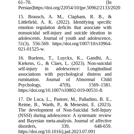
61–
Persian]https:/
15. Brausch,
Littlefield, A.
emotion regulat
nonsuicidal sel
adolescents. Jo
51(3), 556-569.
021-01525-w.
16. Buelens, 
Kiekens, G., &
self‑injury i
associations w
rumination. 
Psycholog
https://doi.org
17. De Luca, L.
Reime, B., War
The developmen
(NSSI) during a
and Bayesian me
disorder
https://doi.org/