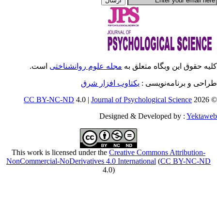
انشناختی
است.
CC BY-NC-ND
4
This work is licensed
NonCommercial-NoDeriv