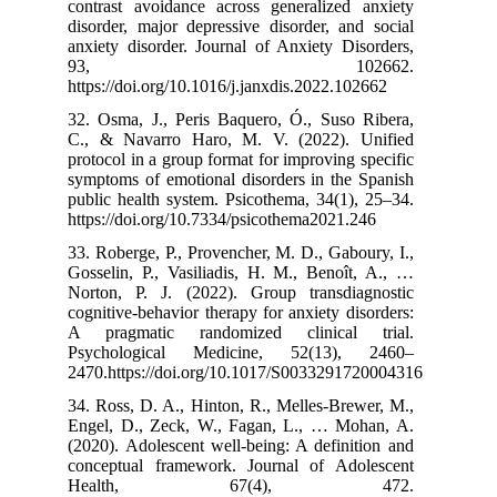
contrast avoid
disorder, major
anxiety disorde
93,
https://doi.org
32. Osma, J., 
C., & Navarro
protocol in a gr
symptoms of emo
public health s
https://doi.org
33. Roberge, P.
Gosselin, P., V
Norton, P. J. 
cognitive-behavi
A pragmatic 
Psychologica
2470.https://d
34. Ross, D. A.
Engel, D., Zec
(2020). Adolesc
conceptual fra
Health