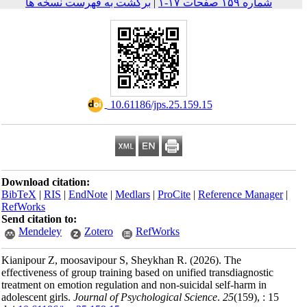
ه فهرست نسخه ها
‎
Download citation:
BibTeX
|
RIS
|
EndNote
RefWorks
Send citation to:
Mendeley
Zoter
Kianipour Z, moosavipo
effectiveness of group tr
treatment on emotion regu
adolescent girls.
Journal 