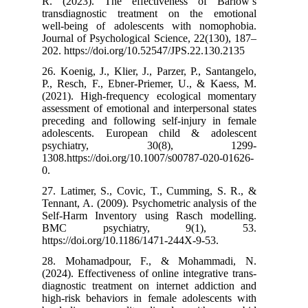
R. (2023). Th
transdiagnost
well‑being of
Journal of Psyc
202. https://do
26. Koenig, J., 
P., Resch, F.,
(2021). High-f
assessment of e
preceding and 
adolescents. 
psychia
1308.‌https://d
0.
27. Latimer, S
Tennant, A. (20
Self-Harm Inv
BMC psyc
https://doi.org
28. Mohamad
(2024). Effectiv
diagnostic trea
high-risk behav