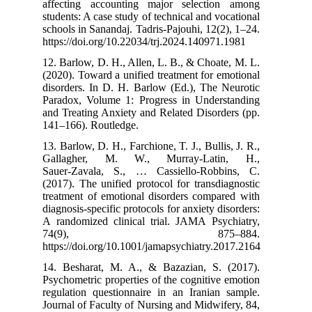
affecting acc
students: A case
schools in Sanan
https://doi.org
12. Barlow, D. 
(2020). Toward 
disorders. In D
Paradox, Volum
and Treating An
141–166). Rout
13. Barlow, D. H
Gallagher, 
Sauer‑Zavala,
(2017). The uni
treatment of em
diagnosis-specif
A randomized c
74(9
https://doi.org
14. Besharat, 
Psychometric pr
regulation ques
Journal of Facu