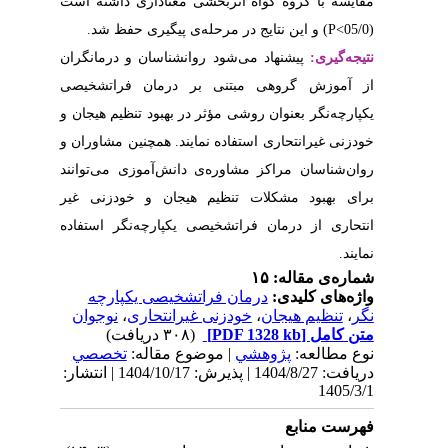
اداری داشته است
) یری حفظ شد
سان و درمانگران
ان فراتشخیصی
ود تنظیم هیجان و
همچنین مشاوران و
آموزی می‌توانند
 و خودزنی غیر
رچه‌نگر استفاده
ی یکپارچه
نوجوان
،
حاری
| له
تخصصي
دریافت: 1404/8/27 | پذیرش: 1404/10/17 | انتشار: