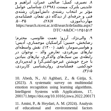
۸. ابراهیم و
 بلترک، میمنت. (۱۳۹۸). شناسایی عوامل
آموزان رشته‌ی
عان. فصلنامه‌ی
مهارت‌آموزی، ۷(۲۸)، ۳۵-۵۰.
https://search.r
۹. ی، محترم؛
مناری، آدیس؛
ی‌سومار، ناهید. (۱۴۰۰). نقش واسطه‌ای
د – نوجوان در
یازهای بنیادین
و ایده‌پردازی
ناسی کاربردی
10. Abedı, N.,
(2023). A sys
emotion recogni
Intelligent S
200171.https://
11. Amini, P., 
of educationa