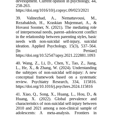
development. Cu
258-263.‌
https://doi.org
39. Valinezh
Rezabakhsh, H
Hovassi Soomer
of interpersonal
in the relations
needs with non
ideation. Appl
[In
https://doi.org
40. Wang, Z., L
L., He, X., & 
the subtypes of
conceptual fr
review. Psych
https://doi.org
41. Xiao, Q., 
Huang, X. (2
characteristics 
2010 and 2021 
adolescents: 