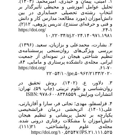
۱. امینی، پیمان و حیدری، امیرمحمد. (۱۴۰۳).
تأثیرگذار بر
داری در بین
رس کار و دانش
و فنی و حرفه‌ای سنندج). تدریس پژوهی، ۱۲(۲),
۱-۲۴. https://doi.org/
۱
۲. بشارت، محمدعلی و بزازیان، سعید. (۱۳۹۶).
 پرسشنامه‌ی
‌ای از جمعیت
ایرانی. مجله‌ی دانشکده پرستاری و مامایی، ۸۴،
۷۰-۶۱. https://doi.org/
۲
۳. ۱۴۰). روش تحقیق در
روان‌شناسی و علوم تربیتی (چاپ ۵۹). تهران:
۴.  و آقازیارتی
رمان فراتشخیصی
 تنظیم هیجان
ری درونی شده
مجله‌ی علوم روانشناختی، ۲۱(۱۱۱).
https://