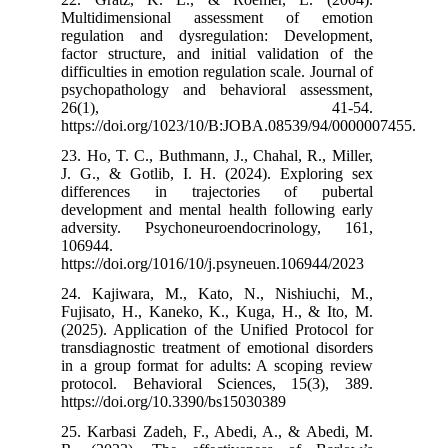
Multidimensi
regulation an
factor structur
difficulties in 
psychopatholo
26(1
https://doi.or
23. Ho, T. C., 
J. G., & Gotli
differences 
development an
adversity. Ps
106944.‌
https://doi.org
24. Kajiwara,
Fujisato, H., 
(2025). Applica
transdiagnostic
in a group form
protocol. Beh
https://doi.org
25. Karbasi Za