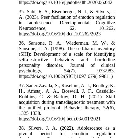
https://doi.org/
35. Sahi, R. S.,
A. (2023). Peer 
in adolescen
Neurosci
https://doi.org
36. Sansone,
Sansone, L. A. 
(SHI): Develop
self‐destruct
personality d
psycholog
https://doi.org
37. Sauer-Zavala
H., Ametaj, A.
Robbins, C. &
acquisition duri
the unified pro
1325-1338.
https://doi.org/
38. Silvers, J
pivotal peri