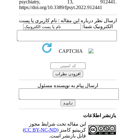
psychia
https://doi.org
م کاربری یا پست
مسئول
رایط مجوز
)
CC BY-NC-