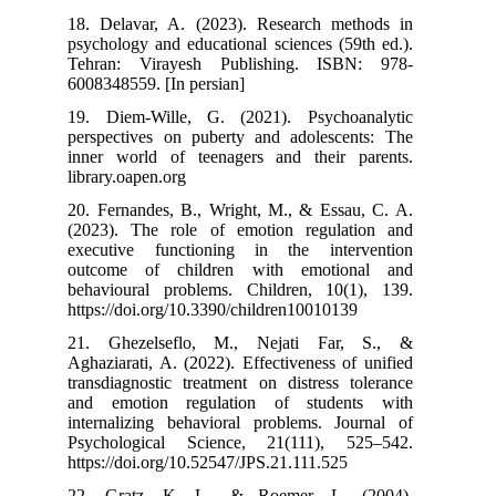
18. Delavar, A
psychology and 
Tehran: Vira
6008348559. [In
19. Diem-Will
perspectives o
inner world of
library.oapen.or
20. Fernandes,
(2023). The r
executive fun
outcome of c
behavioural pr
https://doi.org
21. Ghezelse
Aghaziarati, A.
transdiagnostic
and emotion 
internalizing 
Psychological
https://doi.org
22. Gratz, K