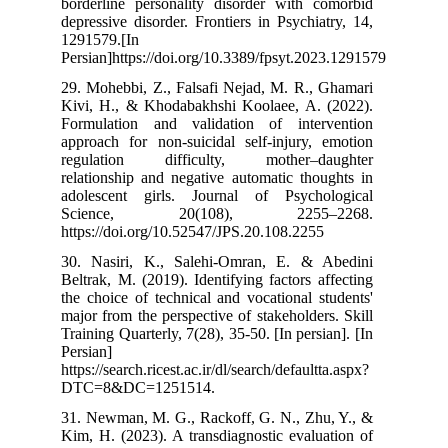
borderline per
depressive disor
1291579.‌[In
Persian]https:/
29. Mohebbi, Z.
Kivi, H., & Kh
Formulation a
approach for no
regulation d
relationship an
adolescent gi
Science, 
https://doi.org
30. Nasiri, K
Beltrak, M. (201
the choice of t
major from the p
Training Quarter
Persian]
https://search.ri
DTC=8&DC=12
31. Newman, M.
Kim, H. (2023).