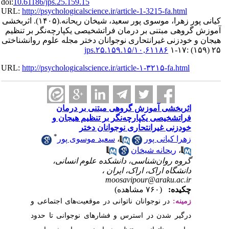
doi:
10.61186/jps.25.159.
URL:
http://psychologica
اثربخشی
(۱۴۰۵).
ریحانه
یکپارچه‌نگر بر تنظیم
ر مجله علوم روانشناختی
URL:
http://psychologica
 درمان
 هیجان و
ر
*
وی پور
م انسانی
یت
های اجتماعی و
وجوانی تا حدود