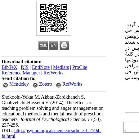
 گردد،
زش حل
 پژوهش
انتخاب شدند
پس در
ر کلیۀ
دنی­ها
Download citation:
مراحل
BibTeX
|
RIS
|
EndNote
|
Medlars
|
ProCite
|
ش حل
Reference Manager
|
RefWorks
ستانی
Send citation to:
Mendeley
Zotero
RefWorks
Shokoohi-Yekta M, Akbari-Zardkhaneh S,
Ghahvehchi-Hosseini F.
(2014).
The effects of
teaching problem solving and anger management on
educational methods and mental health of preschool
teachers.
Journal of Psychological Science
.
13
(50)
,
237-255.
URL:
http://psychologicalscience.ir/article-1-2594-
fa.html