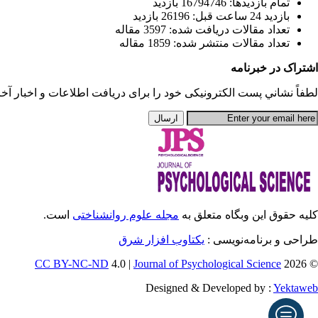
تمام بازديد‌ها: 16794746 بازدید
بازديد 24 ساعت قبل: 26196 بازدید
تعداد مقالات دریافت شده: 3597 مقاله
تعداد مقالات منتشر شده: 1859 مقاله
اشتراک در خبرنامه
لطفاً نشاني پست الكترونيكی خود را برای دريافت اطلاعات و اخبار آخری
کلیه حقوق این وبگاه متعلق به
مجله علوم روانشناختی
است.
طراحی و برنامه‌نویسی :
یکتاوب افزار شرق
CC BY-NC-ND
4.0 |
Journal of Psychological Science
© 2026
Designed & Developed by :
Yektaweb