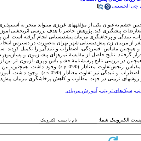
ه چی الحسینی
ین خشم به‌عنوان یکی از مؤلفه­های غریزی می­تواند منجر به آسیب­پذیری
روز تعارضات پیشگیری کند. پژوهش حاضر با هدف بررسی اثربخشی آمو
ب، تنیدگی و پرخاشگری مربیان پیش­دبستانی انجام گرفته است. این
 نوع شبه‌آزمایشی با طرح پیش­آزمون- پس­آزمون تک­گروهی است. 48 نفر از مربیان زن پیش‌دبستانی شهر تهران به‌صورت در ­دسترس 
و همچنین مقیاس افسردگی، اضطراب و تنیدگی را تکمیل کردند. س
 گرفتند. ن
تایج حاصل از مقایسۀ نمره­های پیش­آزمون و پس­آزمون د
همچنین در بررسی نتایج پرسشنامۀ خشم باس و پری، آزمون اثر بین آزمو
اس‌ رنجش‌تفاوت معنادار (05/0
) وجود داشت. همچنین، بین 
p <
طراب و تنیدگی نیز تفاوت معنادار (05/0
) وجود داشت.
آموز
p <
یر روش­های تربیتی در جهت مطلوب و کاهش پرخاشگری مربیان پیش‌دب
نی
،
سبک‌های تربیتی
،
آموزش مربیان.
ا پست الکترونیک شما: