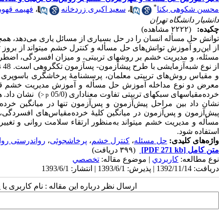
*
محسن شکوهی یکتا
،
سعید اکبری زردخانه
،
فهیمه قهو
دانشیار دانشگاه تهران
چکیده:
(۲۲۲۲ مشاهده)
توانش حل مسأله انسان را در حل بسیاری از مسائل یاری
می‌
دهد، همچن
از این‌رو آموزش توانش‌های حل مسأله و کنترل خشم می­تواند از ب
مسئله، و مدیریت خشم بر روش­های تربیتی، و میزان افسردگی، اضطرا
از
و مقیاس روش‌های تربیتی معلمان، پرسش­نامۀ پرخاشگری باسوپری 
عرض دو نوع مداخله آموزش حل مسأله و آموزش مدیریت خشم قرار
رده­‌مقیاس­های سبک­های تربیتی تفاوت معناداری (05/0
) نشان داد. 
p <
شان داد بین مراحل پیش‌آزمون و پس‌آزمون تنها در میانگین خرده‌مقی
یش‌آزمون و
پس‌آزمون
در میانگین کلیۀ خرده‌مقیاس‌های افسردگی، اض
سأله و مدیریت خشم می­تواند
به‌منظور
ارتقاء سلامت روانی و تغی
استفاده شود.
واژه‌های کلیدی:
حل مسئله
،
کنترل خشم
،
پرخاشجوئی
،
رواندرستی روا
متن کامل
[PDF 271 kb]
(۳۹۹ دریافت)
نوع مطالعه:
كاربردي
| موضوع مقاله:
تخصصي
دریافت: 1392/11/14 | پذیرش: 1393/6/1 | انتشار: 1393/6/1
ارسال نظر درباره این مقاله : نام کاربری ی