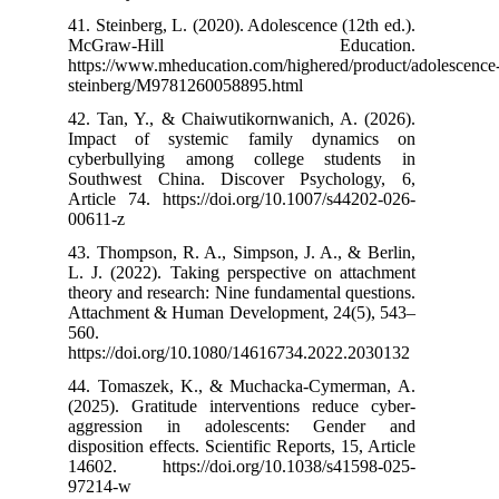
41. Steinberg, L
McGraw-
https://www.mh
steinberg/M97
42. Tan, Y., &
Impact of sy
cyberbullyin
Southwest Chi
Article 74. htt
00611-z
43. Thompson, R
L. J. (2022). T
theory and rese
Attachment & H
560.
https://doi.or
44. Tomaszek,
(2025). Gratit
aggression i
disposition effe
14602. https:
97214-w