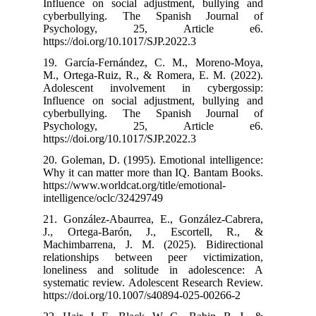
Influence on s
cyberbullyin
Psycholo
https://doi.org
19. García-Fe
M., Ortega-Rui
Adolescent i
Influence on s
cyberbullyin
Psycholo
https://doi.org
20. Goleman, D.
Why it can mat
https://www.worl
intelligence/oc
21. González-A
J., Ortega-B
Machimbarrena
relationships
loneliness an
systematic revi
https://doi.org