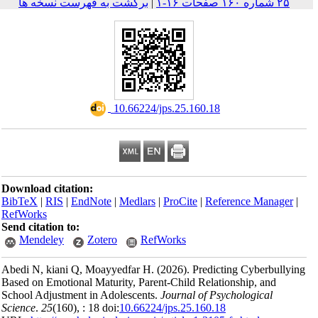
برگشت به فهرست ن
‎
Download citation:
BibTeX
|
RIS
|
EndNote
RefWorks
Send citation to:
Mendeley
Zoter
Abedi N, kiani Q, Moay
Based on Emotional Matur
School Adjustment in Ad
Science
.
25
(160)
, : 18 doi