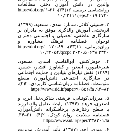
والدین در د
روانشناسی تربیتی، ۱۶(۳۴)، ۲۶-۱.https://doi.org/
۳. حسینی کلائی، ساناز؛ اسدی، مسعود. (۱۳۹۹).
اثربخشی آموز
سازگاری عاطف
نوجوان. ف
روان‌درمانی، ۱۱(۴۳)، ۸۹-۱۲۰. https://doi.org/
۱۰,
۴. خوش‌کنش،
شیرعلی‌پور، 
(۱۳۸۹). نقش نیاز
در سازگاری 
متوسطه. فصلنامه روان‌شناسی کاربردی، ۲(۴)،
۵. میرزایی‌کوتن
اصغری، فرهاد. (۱۳۹۴). رابط
با سطح رفتار
فصلنامه سلامت روان کودک، ۲(۴)، ۲۱–۳۴.
ht
۶. نویدی، احد. (۱۳۸۷). تأ