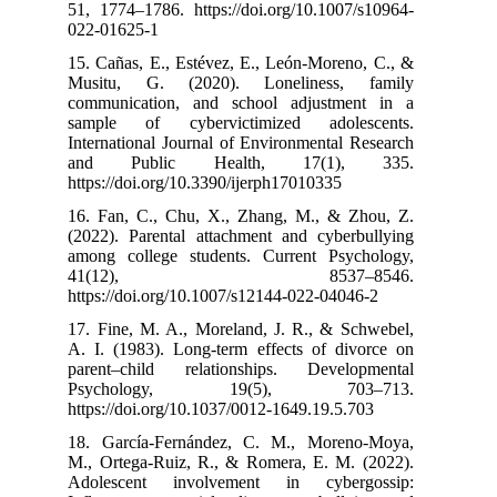
51, 1774–1786. 
022-01625-1
15. Cañas, E., 
Musitu, G. (
communication
sample of cy
International J
and Publi
https://doi.org
16. Fan, C., C
(2022). Parent
among college 
41(12
https://doi.org
17. Fine, M. A
A. I. (1983). 
parent–child 
Psycholo
https://doi.org
18. García-Fe
M., Ortega-Rui
Adolescent i