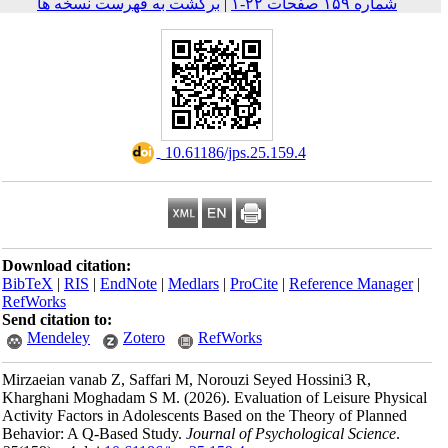
ه فهرست نسخه ها
Download citation:
BibTeX
|
RIS
|
EndNote
RefWorks
Send citation to:
Mendeley
Zoter
Mirzaeian vanab Z, Saffa
Kharghani Moghadam S
Activity Factors in Adol
Behavior: A Q-Based St