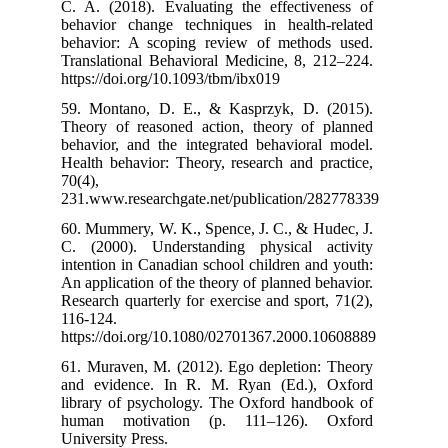
C. A. (2018). 
behavior chang
behavior: A sc
Translational B
https://doi.org
59. Montano, 
Theory of reas
behavior, and t
Health behavior
70(4),
231.www.resear
60. Mummery, W.
C. (2000). Un
intention in Ca
An application o
Research quarter
116-124.
https://doi.or
61. Muraven, M
and evidence.
library of psy
human motiva
University Press