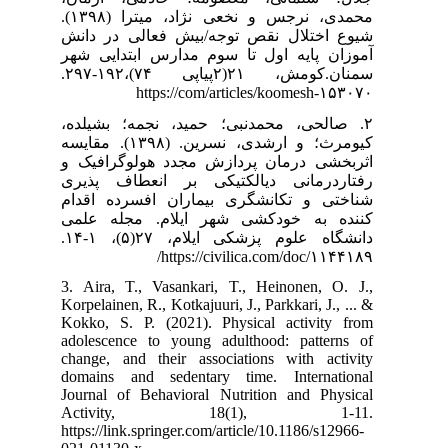
محمدی، نرجس و نخعی نژاد، میترا (۱۳۹۸).
عالی در دانش
س ابتدایی شهر
سمنان.کومش، ۲۱(۲پیاپی ۷۴)،۱۹۲-۲۹۷.
http
۲. ه؛ بشیلده
کیومرث؛ و ارشدی، نسرین. (۱۳۹۸). مقایسه
هولوگرافیک و
انعطاف پذیری
افسرده اقدام
. مجله علمی
دانشگاه علوم پزشکی ایلام، ۲۷(۵)، ۱-۱۴.
3. Aira, T., V
Korpelainen, R.,
Kokko, S. P. (
adolescence to
change, and th
domains and s
Journal of Beh
Activit
https://link.spr