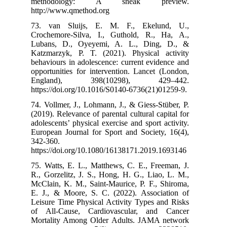
methodolo
http://www.qme
73. van Slui
Crochemore-Si
Lubans, D., 
Katzmarzyk, P.
behaviours in a
opportunities f
England),
https://doi.org
74. Vollmer, J.
(2019). Relevanc
adolescents’ phy
European Journa
342-360.
https://doi.or
75. Watts, E. L
R., Gorzelitz, 
McClain, K. M.,
E. J., & Moore
Leisure Time Ph
of All-Cause,
Mortality Amo