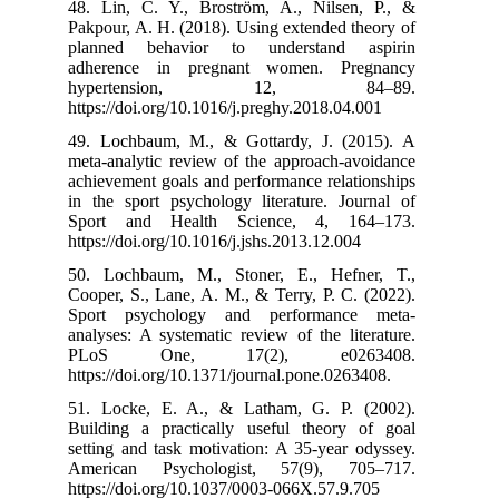
48. Lin, C. Y.
Pakpour, A. H. 
planned beha
adherence in
hyperte
https://doi.org
49. Lochbaum,
meta-analytic r
achievement goa
in the sport ps
Sport and He
https://doi.org/
50. Lochbaum,
Cooper, S., Lan
Sport psycho
analyses: A sys
PLoS One
https://doi.org
51. Locke, E.
Building a pra
setting and tas
American Psy
https://doi.org