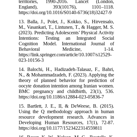
territories,
England), 
https://doi.org
13. Balla, J., 
M., Vasankari, 
(2023). Predicti
Intentions: T
Cognition Mod
Behavior
https://link.spr
023-10156-3
14. Balochi, H.
N., & Mohammad
theory of plan
oocyte donation
BMC pregnancy
https://doi.org
15. Bartlett, J
Using the Q m
resource deve
Developing Hu
https://doi.or