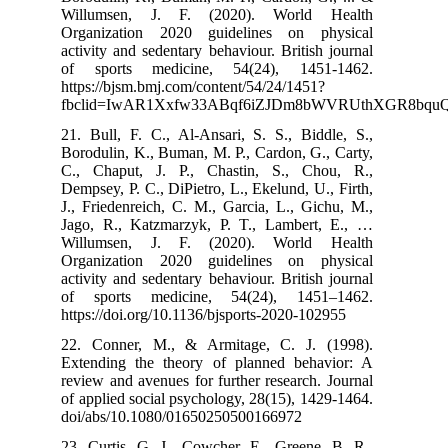
Willumsen, J
Organization 
activity and sed
of sports me
https://bjsm.bm
fbclid=IwAR
21. Bull, F. C.
Borodulin, K., 
C., Chaput, J
Dempsey, P. C., 
J., Friedenreic
Jago, R., Katz
Willumsen, J
Organization 
activity and sed
of sports me
https://doi.org
22. Conner, M
Extending the 
review and aven
of applied soci
doi/abs/10.10
23. Curtis, G. 