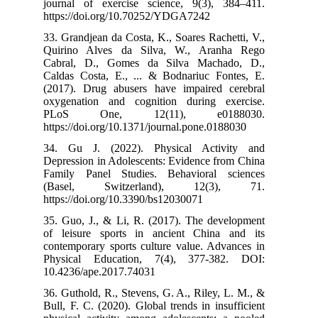
journal of exe
https://doi.or
33. Grandjean d
Quirino Alve
Cabral, D., 
Caldas Costa, 
(2017). Drug a
oxygenation a
PLoS One
https://doi.org
34. Gu J. (2
Depression in A
Family Panel 
(Basel, Sw
https://doi.org
35. Guo, J., &
of leisure sp
contemporary sp
Physical Edu
10.4236/ape.20
36. Guthold, R.
Bull, F. C. (202