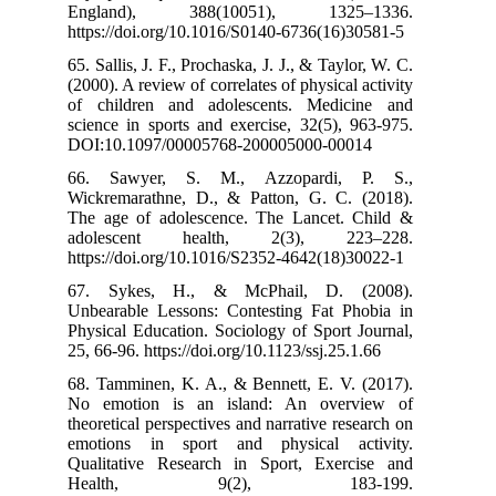
England), 
https://doi.org
65. Sallis, J. F
(2000). A review
of children a
science in spor
DOI:10.1097/0
66. Sawyer,
Wickremarathne
The age of ado
adolescent
https://doi.org
67. Sykes, 
Unbearable Les
Physical Educat
25, 66-96. https
68. Tamminen, 
No emotion i
theoretical pers
emotions in s
Qualitative Re
Health,