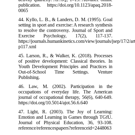
publication. ht
0065
44. Kyllo, L. B
setting in sport
to resolve the 
Exercise Ps
https://journals
p117.xml
45. Larson, R.,
of positive dev
Youth Developm
Out-of-Scho
Publishing.
46. Law, M. (
occupations o
journal of occu
https://doi.org/
47. Light, R.
Emotion and Le
Journal of Ph
reference/refer