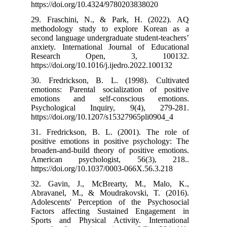
https://doi.org
29. Fraschini
methodology s
second language
anxiety. Inter
Research
https://doi.org/
30. Fredricks
emotions: Pare
emotions and
Psychologica
https://doi.org
31. Fredricks
positive emoti
broaden-and-bui
American ps
https://doi.org
32. Gavin, J
Abravanel, M.
Adolescents' P
Factors affec
Sports and Phy