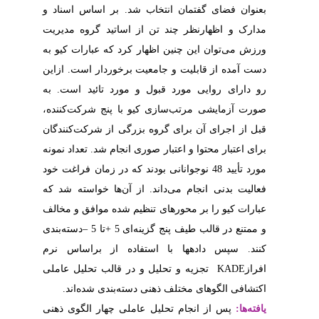
ر اساس اسناد و
ید گروه مدیریت
ه عبارات کیو به
ردار است. ازاین
د تائید است
به
پنج شرکت‌کننده
از شرکت‌کنندگان
ام شد
تعداد نمونه
 که در زمان فراغت خود
ها خواسته شد که
ه موافق و مخالف
دسته‌بندی
–
از براساس نرم
الب تحلیل عاملی
ندی شده‌اند
هار
الگوی ذهنی