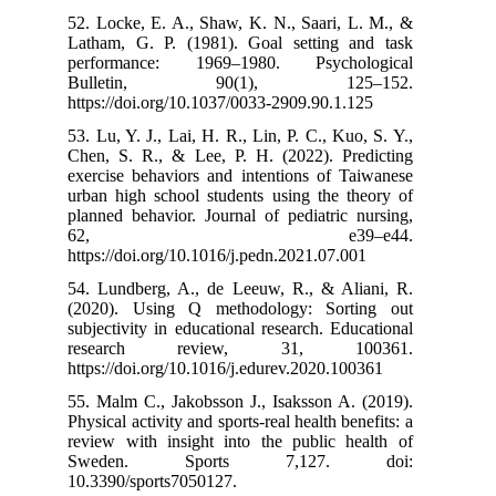
52. Locke, E. A
Latham, G. P. 
performance:
Bulletin
https://doi.org
53. Lu, Y. J., L
Chen, S. R., &
exercise behavi
urban high scho
planned behavio
62,
https://doi.org
54. Lundberg, 
(2020). Using
subjectivity in 
research 
https://doi.org
55. Malm C., Ja
Physical activit
review with in
Sweden. 
10.3390/sports