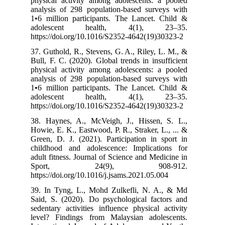
physical activ
analysis of 29
1•6 million pa
adolescent
https://doi.org
37. Guthold, R.
Bull, F. C. (202
physical activ
analysis of 29
1•6 million pa
adolescent
https://doi.org
38. Haynes, A.
Howie, E. K., Ea
Green, D. J. (2
childhood and 
adult fitness. J
Sport, 
https://doi.org
39. In Tyng, L
Said, S. (2020
sedentary activ
level? Finding