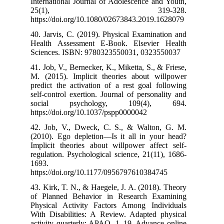
International J
25(1
https://doi.or
40. Jarvis, C. 
Health Assess
Sciences. ISB
41. Job, V., Ber
M. (2015). Imp
predict the act
self-control exe
social psy
https://doi.org
42. Job, V., 
(2010). Ego de
Implicit theori
regulation. Psy
1693.
https://doi.or
43. Kirk, T. N.
of Planned Be
Physical Activ
With Disabilit
activity quarte