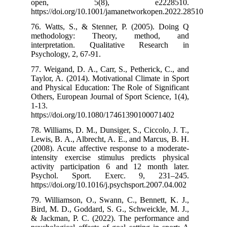
open, 
https://doi.or
76. Watts, S.,
methodolog
interpretati
Psychology, 2, 
77. Weigand, D.
Taylor, A. (201
and Physical Ed
Others, Europea
1-13.
https://doi.or
78. Williams, D.
Lewis, B. A., A
(2008). Acute a
intensity exer
activity parti
Psychol. Sp
https://doi.org
79. Williamson,
Bird, M. D., Go
& Jackman, P. 