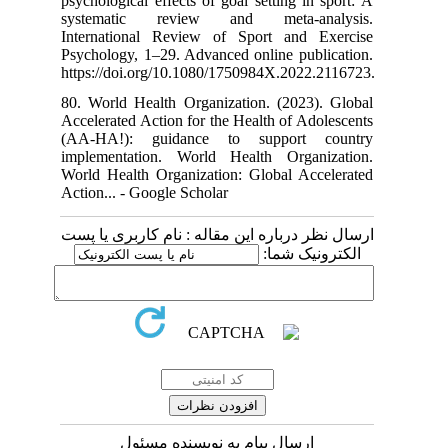
psychological ef
systematic 
International
Psychology, 1–2
https://doi.or
80. World Heal
Accelerated Act
(AA-HA!): gu
implementatio
World Health O
Action... - Goo
م کاربری یا پست
مسئول