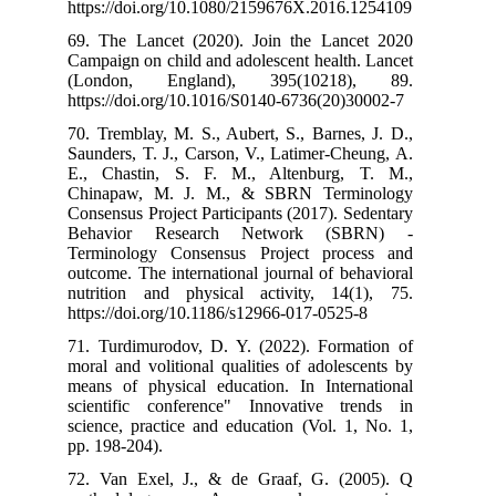
https://doi.or
69. The Lancet
Campaign on chi
(London, En
https://doi.org
70. Tremblay, M
Saunders, T. J.
E., Chastin, 
Chinapaw, M.
Consensus Proje
Behavior Re
Terminology C
outcome. The in
nutrition and 
https://doi.org
71. Turdimurod
moral and volit
means of physi
scientific con
science, practi
pp. 198-204).
72. Van Exel,