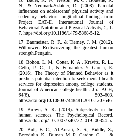
16. Bauer, K. 
N., & Neumark-
influences on a
sedentary behav
Project EAT-I
Behavioral Nutri
7. https://doi.
17. Baumeister,
Willpower: Red
strength.Pengui
18. Bohon, L. M
Cello, P. C.,
(2016). The Th
predicts potenti
services for de
Journal of Amer
64(8
https://doi.or
19. Brown, S. 
human science
https:// doi. or
20. Bull, F. C.
Borodulin, K., 