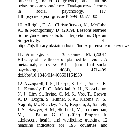
processing, be
behavior corres
in socia
138.psycnet.ap
10. Albright, E
A., & Montgome
Some guidelines 
Subje
https://ojs.libr
11. Armitage,
Efficacy of the
meta‐analytic r
psycholo
doi/abs/10.134
12. Azzopardi, P
L., Kennedy, E
N. J., Lim, S., 
A. D., Dogra, S
Naguib, M., Reav
J. S., Sawyer, 
M., … Patton
adolescent hea
headline indi