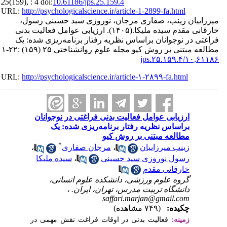
25
(159)
, : 4 doi:
10.61186
URL:
http://psychologica
ی سید حسینی رسول
 عوامل فعالیت بدنی
رنامه‌ریزی شده: یک
۱۵۹) :۲۲-۱
URL:
http://psychologica
ی در نوجوانان
 شده: یک
*
،
فاری
سیده ملیکا
،
م انسانی
یران
غت نقش مهمی در