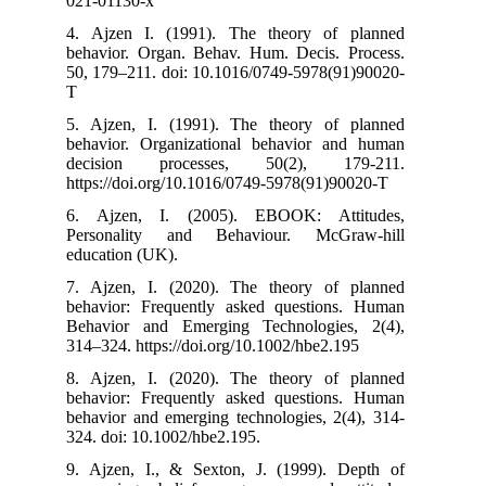
021-01130-x
4. Ajzen I. (
behavior. Orga
50, 179–211. d
T
5. Ajzen, I. 
behavior. Orga
decision pr
https://doi.org
6. Ajzen, I.
Personality 
education (UK)
7. Ajzen, I. 
behavior: Freq
Behavior and 
314–324. https:
8. Ajzen, I. 
behavior: Freq
behavior and em
324. doi: 10.10
9. Ajzen, I., 