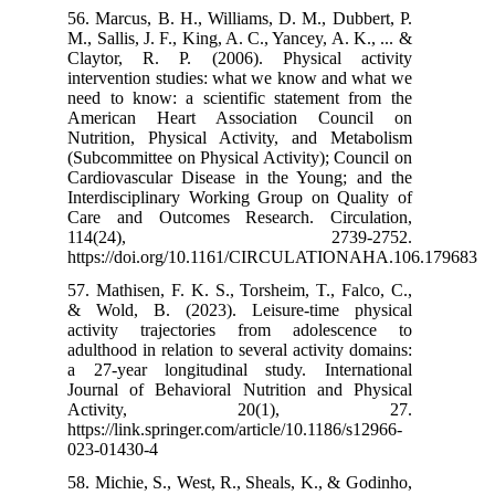
56. Marcus, B. 
M., Sallis, J. F
Claytor, R. P
intervention st
need to know: 
American Hea
Nutrition, Phy
(Subcommittee o
Cardiovascular
Interdisciplin
Care and Outc
114(24
https://doi.o
57. Mathisen, F
& Wold, B. (2
activity traj
adulthood in rel
a 27-year long
Journal of Beh
Activi
https://link.spr
023-01430-4
58. Michie, S.,