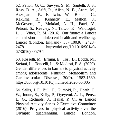
62. Patton, G. C
Ross, D. A., Af
Azzopardi, P
Kakuma, R.,
McGovern, T.
Petroni, S., Re
J., … Viner, R.
commission on a
Lancet (London
2478. https
6736(16)00579
63. Rosselli, M.
Stefani, L., Ton
Gender differenc
among adolesce
Cardiovascula
https://doi.org
64. Sallis, J. F
W., Inoue, S., 
L. G., Richard
Physical Activi
(2016). Progres
Olympic qua