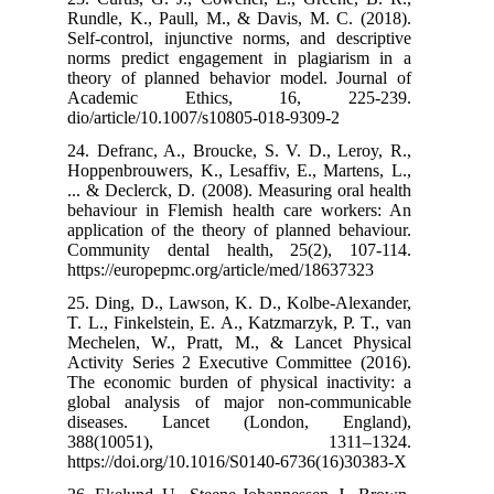
Rundle, K., Pa
Self-control, i
norms predict 
theory of plan
Academic 
dio/article/10.
24. Defranc, A.
Hoppenbrouwers,
... & Declerck,
behaviour in F
application of 
Community den
https://europep
25. Ding, D., 
T. L., Finkelste
Mechelen, W.,
Activity Serie
The economic b
global analys
diseases. L
388(100
https://doi.or