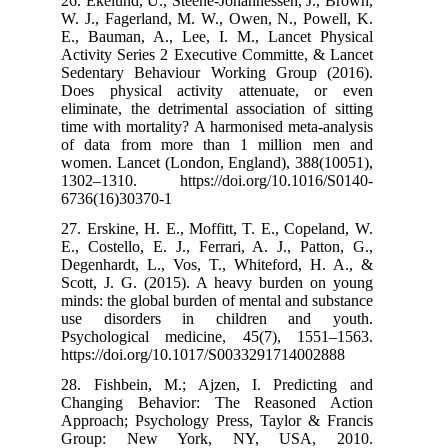
26. Ekelund, U.
W. J., Fagerla
E., Bauman, A.
Activity Series
Sedentary Beh
Does physical
eliminate, the d
time with morta
of data from 
women. Lancet 
1302–1310. ht
6736(16)30370
27. Erskine, H.
E., Costello, E
Degenhardt, L.
Scott, J. G. (
minds: the glob
use disorde
Psychological
https://doi.or
28. Fishbein,
Changing Beh
Approach; Psyc
Group: New