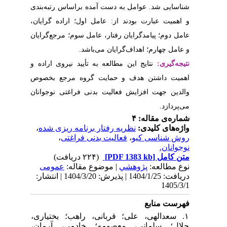
راساس رتبه‌بندی
ل؛ اراده گرایان
سوم؛ مرجع‌گرایان
د
ید نیروی اراده و
ه مرجع بخصوص
راغتی نوجوانان
،
امه ریزی شده
،
راغتی
| له
عمومى
دریافت: 1404/1/25 | پذیرش: 1404/3/20 | انتشار:
۱. ب؛ بختیاری
ادمی، آرمان