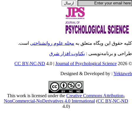
انشناختی
است.
CC BY-NC-ND
4
This work is licensed
NonCommercial-NoDeriv