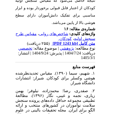
س سنجش اولیه
دار بوده و ابزار
ان دارای سطح
مقیاس طرح
،
ی
| له
تخصصي
دریافت: 1404/7/24 | پذیرش: 1404/9/24 | انتشار:
۱. ۱). مقیاس تجدیدنظرشده
از: انتشارات
۲. وفر؛ بهمن
زیاری، نجمه و غیبی، نگار (۱۳۹۶). مطالعۀ
ی پرونده سنجش
نتخب و ارائه
بالینی در علوم