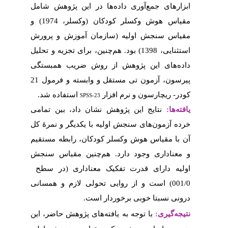
این پژوهش شامل
1974) و
(وزش و پرورش
ی تجزیه و تحلیل
ضریب همبستگی
21
ته و فرمول
استفاده شد.
S
اد، بین تمامی
دیگر و نمرۀ کل
 رابطه مستقیم
ین مقیاس سنجش
داری (در سطح
لازم و همسانی
پژوهش حاضر، این