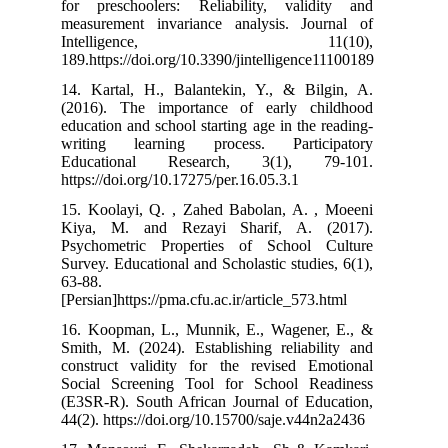
for preschoole
measurement in
Intell
189.https://doi
14. Kartal, H.
(2016). The i
education and sc
writing lear
Educational
https://doi.org/
15. Koolayi, Q
Kiya, M. and
Psychometric 
Survey. Educatio
63-88.
[Persian]https:/
16. Koopman, L
Smith, M. (2024
construct vali
Social Screen
(E3SR-R). Sout
44(2). https://