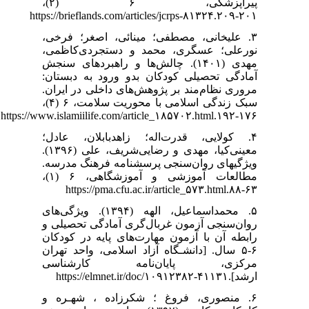
پیراپزشکی، ۶ (۲)،
۳. صغر؛ فرخی
تجردی‌کاظمی
و راهبردهای سنجش
رود به دبستان
داخلی در ایران
سبک زندگی اسلامی با محوریت سلامت، ۶ (۴)،
۴. ان، عادل؛
معینی‌کیا، مهدی و رضایی‌شریف، علی (۱۳۹۶).
ه فرهنگ مدرسه
مطالعات آموزشی و آموزشگاهی، ۶ (۱)،
۵. محمداسماعیل، الهه (۱۳۹۴). ویژگی‌های
ادگی تحصیلی و
ایه در کودکان
۶-۵ واحد تهران
کارشناسی
۶.  شهـره و