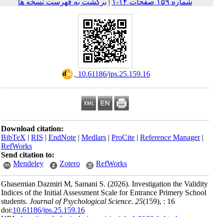
ه فهرست نسخه ها
‎
Download citation:
BibTeX
|
RIS
|
EndNote
RefWorks
Send citation to:
Mendeley
Zoter
Ghasemian Dazmiri M, 
Indices of the Initial As
students.
Journal of Psyc
doi:
10.61186/jps.25.159.