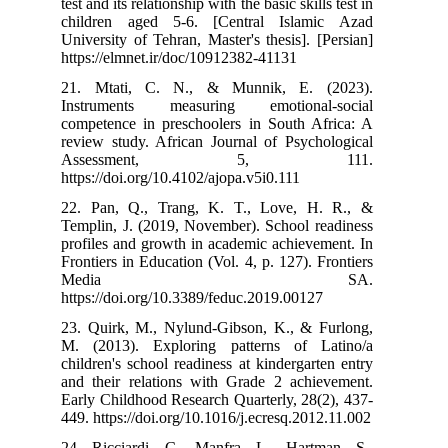
test and its rela
children aged
University of Te
https://elmnet.
21. Mtati, C
Instruments 
competence in 
review study. A
Assess
https://doi.org/
22. Pan, Q., 
Templin, J. (20
profiles and gr
Frontiers in Edu
Me
https://doi.org
23. Quirk, M.,
M. (2013). Ex
children's schoo
and their rela
Early Childhood
449. https://doi
24. Ricciardi,