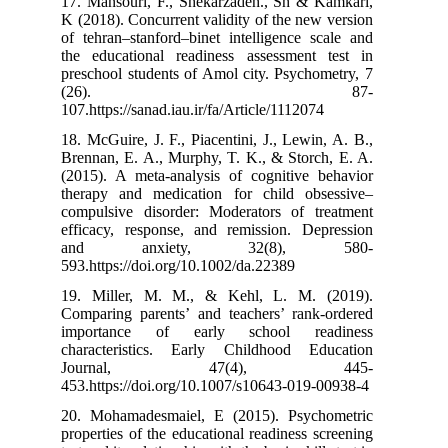
17. Mansouri, 
K (2018). Concu
of tehran‒stanf
the educationa
preschool stude
(2
107.https://sana
18. McGuire, J. 
Brennan, E. A.,
(2015). A meta
therapy and me
compulsive dis
efficacy, resp
and anx
593.https://doi
19. Miller, M
Comparing pare
importance 
characteristi
Journa
453.https://doi
20. Mohamades
properties of th