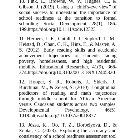
10. Fink, E.,
Gibson, J. (201
social success 
school readine
schooling. So
199.https://doi
11. Herbers, J. 
Heistad, D., Ch
S. (2012). Ear
achievement tr
poverty, homel
mobility. Educ
374.https://do
12. Hooper, S.
Burchinal, M., 
predictors of 
through middl
versus Caucasi
Developmen
1018.https://do
13. Józsa, K.,
Zentai, G. (20
consistency of a