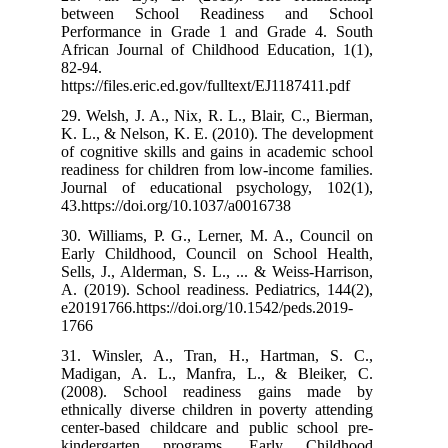
between Sch
Performance i
African Journa
82-94.
https://files.er
29. Welsh, J. A.
K. L., & Nelson
of cognitive sk
readiness for c
Journal of ed
43.https://doi.
30. Williams, P
Early Childho
Sells, J., Alder
A. (2019). Scho
e20191766.https
1766
31. Winsler, 
Madigan, A. L
(2008). Scho
ethnically dive
center-based c
kindergarten