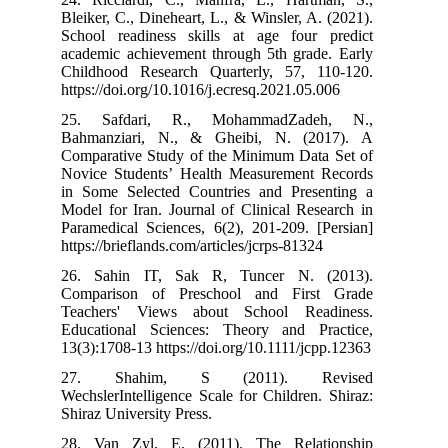
Bleiker, C., Din
School readine
academic achie
Childhood Res
https://doi.org/
25. Safdari
Bahmanziari,
Comparative St
Novice Student
in Some Select
Model for Iran.
Paramedical Sci
https://brieflan
26. Sahin IT
Comparison o
Teachers' Vi
Educational S
13(3):1708-13 h
27. Shahi
WechslerIntelli
Shiraz Universit
28. Van Zyl, 